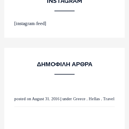
INSTAGRAM
ΟΙ 10 ΟΜΟΡΦΟΤΕΡΕΣ
[instagram-feed]
ΠΑΡΑΛΙΕΣ ΣΤΟ ΛΑΣΙΘΙ
ΜΕ ΤΡΕΝΑ ΣΕ ΒΕΛΓΙΟ ΚΑΙ
ΔΗΜΟΦΙΛΗ ΑΡΘΡΑ
ΟΛΛΑΝΔΙΑ
ΟΙ ΚΑΤΑΡΡΑΚΤΕΣ ΤΗΣ
posted on August 31, 2016
|
under
Greece
,
Hellas
,
Travel
ΒΑΡΒΑΡΑΣ ΣΤΗΝ ΟΡΕΙΝΗ
ΧΑΛΚΙΔΙΚΗ
ΕΞΕΡΕΥΝΩΝΤΑΣ ΤΟ