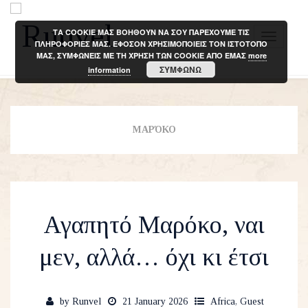
ΤΑ COOKIE ΜΑΣ ΒΟΗΘΟΥΝ ΝΑ ΣΟΥ ΠΑΡΕΧΟΥΜΕ ΤΙΣ
T
ΠΛΗΡΟΦΟΡΙΕΣ ΜΑΣ. ΕΦΟΣΟΝ ΧΡΗΣΙΜΟΠΟΙΕΙΣ ΤΟΝ ΙΣΤΟΤΟΠΟ
ΜΑΣ, ΣΥΜΦΩΝΕΙΣ ΜΕ ΤΗ ΧΡΗΣΗ ΤΩΝ COOKIE ΑΠΟ ΕΜΑΣ
more
o
ΣΥΜΦΩΝΩ
information
g
g
l
e
ΜΑΡΌΚΟ
n
a
v
i
Αγαπητό Μαρόκο, ναι
g
a
μεν, αλλά… όχι κι έτσι
t
i
o
by
Runvel
21 January 2026
Africa
,
Guest
n