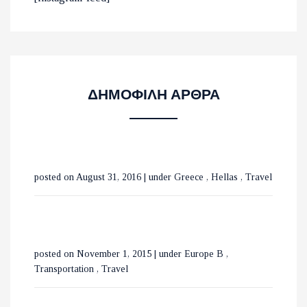
ΠΑΡΑΛΙΕΣ ΣΤΟ ΛΑΣΙΘΙ
ΜΕ ΤΡΕΝΑ ΣΕ ΒΕΛΓΙΟ ΚΑΙ
ΔΗΜΟΦΙΛΗ ΑΡΘΡΑ
ΟΛΛΑΝΔΙΑ
ΟΙ ΚΑΤΑΡΡΑΚΤΕΣ ΤΗΣ
posted on August 31, 2016
|
under
Greece
,
Hellas
,
Travel
ΒΑΡΒΑΡΑΣ ΣΤΗΝ ΟΡΕΙΝΗ
ΧΑΛΚΙΔΙΚΗ
ΕΞΕΡΕΥΝΩΝΤΑΣ ΤΟ
posted on November 1, 2015
|
under
Europe B
,
ΒΟΥΚΟΥΡΕΣΤΙ ΣΕ 3 ΗΜΕΡΕΣ
Transportation
,
Travel