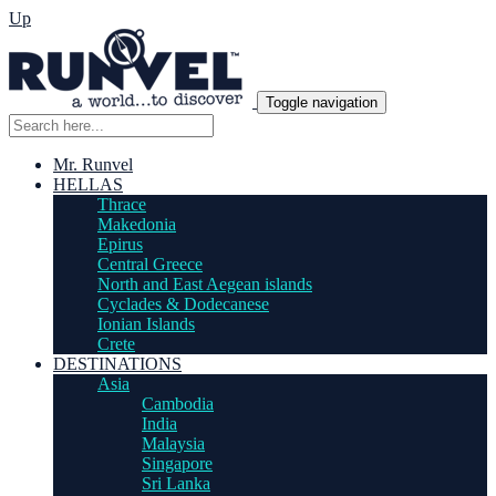
Up
Toggle navigation
Mr. Runvel
HELLAS
Thrace
Makedonia
Epirus
Central Greece
North and East Aegean islands
Cyclades & Dodecanese
Ionian Islands
Crete
DESTINATIONS
Asia
Cambodia
India
Malaysia
Singapore
Sri Lanka