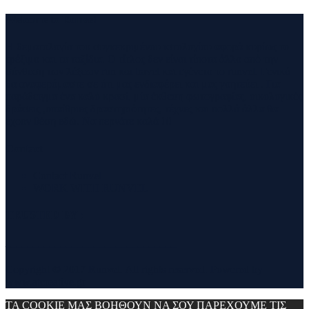
Welcome to Runvel
Η θεματολογία του συγκεκριμένου ιστολογίου αφορά κυρίως το
τρέξιμο και τα ταξίδια. Ο τίτλος δεν είναι τίποτα άλλο από την
σύνθεση των λέξεων run και travel και εγένετο το runvel. Γενικά
θα αναφερόμαστε σε ότι μας ενδιαφέρει και μας γοητεύει . Για
παράδειγμα ένα καλό κρασί, μία έκθεση φωτογραφίας, οικολογικές
δράσεις ,υπαίθριες δραστηριότητες, τέχνες και πολλά άλλα θα
έχουν θέση εδώ. Να περνάτε καλά !!!
Contact
Contact Runvel
WORK WITH RUNVEL
TRUSTED BY :
_______________________________
Copyright © 2017 Runvel. All rights reserved. Powered by
www.atcreative.gr
ΤΑ COOKIE ΜΑΣ ΒΟΗΘΟΥΝ ΝΑ ΣΟΥ ΠΑΡΕΧΟΥΜΕ ΤΙΣ