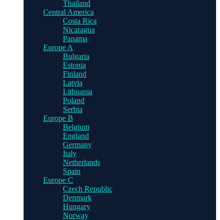
Thailand
Central America
Costa Rica
Nicaragua
Panama
Europe A
Bulgaria
Estonia
Finland
Latvia
Lithuania
Poland
Serbia
Europe B
Belgium
England
Germany
Italy
Netherlands
Spain
Europe C
Czech Republic
Denmark
Hungary
Norway