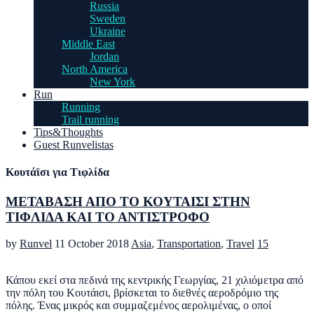
Russia
Sweden
Ukraine
Middle East
Jordan
North America
New York
Run
Running
Trail running
Tips&Thoughts
Guest Runvelistas
Κουτάϊσι για Τιφλίδα
ΜΕΤΑΒΑΣΗ ΑΠΟ ΤΟ ΚΟΥΤΑΙΣΙ ΣΤΗΝ
ΤΙΦΛΙΔΑ ΚΑΙ ΤΟ ΑΝΤΙΣΤΡΟΦΟ
by
Runvel
11 October 2018
Asia
,
Transportation
,
Travel
15
Κάπου εκεί στα πεδινά της κεντρικής Γεωργίας, 21 χιλιόμετρα από
την πόλη του Κουτάισι, βρίσκεται το διεθνές αεροδρόμιο της
πόλης. Ένας μικρός και συμμαζεμένος αερολιμένας, ο οποί