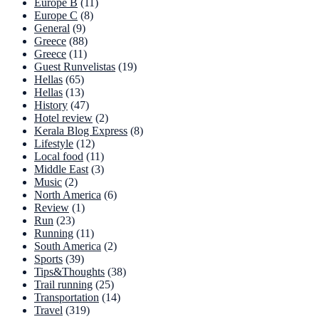
Europe B
(11)
Europe C
(8)
General
(9)
Greece
(88)
Greece
(11)
Guest Runvelistas
(19)
Hellas
(65)
Hellas
(13)
History
(47)
Hotel review
(2)
Kerala Blog Express
(8)
Lifestyle
(12)
Local food
(11)
Middle East
(3)
Music
(2)
North America
(6)
Review
(1)
Run
(23)
Running
(11)
South America
(2)
Sports
(39)
Tips&Thoughts
(38)
Trail running
(25)
Transportation
(14)
Travel
(319)