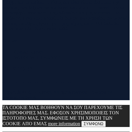
τρέξιμο και τα ταξίδια. Ο τίτλος δεν είναι τίποτα άλλο από την
σύνθεση των λέξεων run και travel και εγένετο το runvel. Γενικά
θα αναφερόμαστε σε ότι μας ενδιαφέρει και μας γοητεύει . Για
παράδειγμα ένα καλό κρασί, μία έκθεση φωτογραφίας, οικολογικές
δράσεις ,υπαίθριες δραστηριότητες, τέχνες και πολλά άλλα θα
έχουν θέση εδώ. Να περνάτε καλά !!!
Contact
Contact Runvel
WORK WITH RUNVEL
TRUSTED BY :
_______________________________
Copyright © 2017 Runvel. All rights reserved. Powered by
www.atcreative.gr
ΤΑ COOKIE ΜΑΣ ΒΟΗΘΟΥΝ ΝΑ ΣΟΥ ΠΑΡΕΧΟΥΜΕ ΤΙΣ
ΠΛΗΡΟΦΟΡΙΕΣ ΜΑΣ. ΕΦΟΣΟΝ ΧΡΗΣΙΜΟΠΟΙΕΙΣ ΤΟΝ
ΙΣΤΟΤΟΠΟ ΜΑΣ, ΣΥΜΦΩΝΕΙΣ ΜΕ ΤΗ ΧΡΗΣΗ ΤΩΝ
COOKIE ΑΠΟ ΕΜΑΣ
more information
ΣΥΜΦΩΝΩ