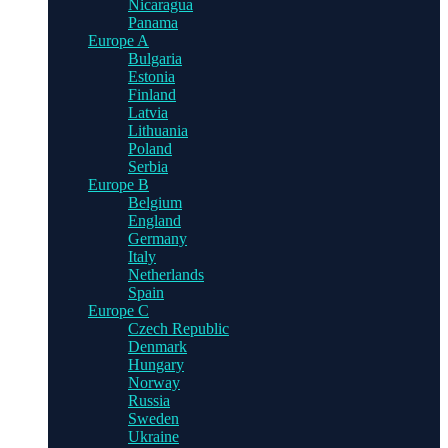
Nicaragua
Panama
Europe A
Bulgaria
Estonia
Finland
Latvia
Lithuania
Poland
Serbia
Europe B
Belgium
England
Germany
Italy
Netherlands
Spain
Europe C
Czech Republic
Denmark
Hungary
Norway
Russia
Sweden
Ukraine