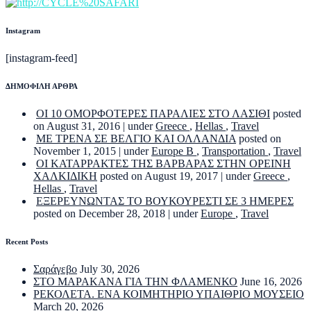
Instagram
[instagram-feed]
ΔΗΜΟΦΙΛΗ ΑΡΘΡΑ
ΟΙ 10 ΟΜΟΡΦΟΤΕΡΕΣ ΠΑΡΑΛΙΕΣ ΣΤΟ ΛΑΣΙΘΙ
posted
on August 31, 2016
|
under
Greece
,
Hellas
,
Travel
ΜΕ ΤΡΕΝΑ ΣΕ ΒΕΛΓΙΟ ΚΑΙ ΟΛΛΑΝΔΙΑ
posted on
November 1, 2015
|
under
Europe B
,
Transportation
,
Travel
ΟΙ ΚΑΤΑΡΡΑΚΤΕΣ ΤΗΣ ΒΑΡΒΑΡΑΣ ΣΤΗΝ ΟΡΕΙΝΗ
ΧΑΛΚΙΔΙΚΗ
posted on August 19, 2017
|
under
Greece
,
Hellas
,
Travel
ΕΞΕΡΕΥΝΩΝΤΑΣ ΤΟ ΒΟΥΚΟΥΡΕΣΤΙ ΣΕ 3 ΗΜΕΡΕΣ
posted on December 28, 2018
|
under
Europe
,
Travel
Recent Posts
Σαράγεβο
July 30, 2026
ΣΤΟ ΜΑΡΑΚΑΝΑ ΓΙΑ ΤΗΝ ΦΛΑΜΕΝΚΟ
June 16, 2026
ΡΕΚΟΛΕΤΑ. ΕΝΑ ΚΟΙΜΗΤΗΡΙΟ ΥΠΑΙΘΡΙΟ ΜΟΥΣΕΙΟ
March 20, 2026