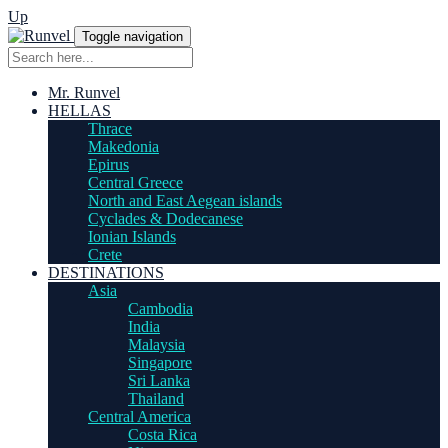
Up
Toggle navigation
Mr. Runvel
HELLAS
Thrace
Makedonia
Epirus
Central Greece
North and East Aegean islands
Cyclades & Dodecanese
Ionian Islands
Crete
DESTINATIONS
Asia
Cambodia
India
Malaysia
Singapore
Sri Lanka
Thailand
Central America
Costa Rica