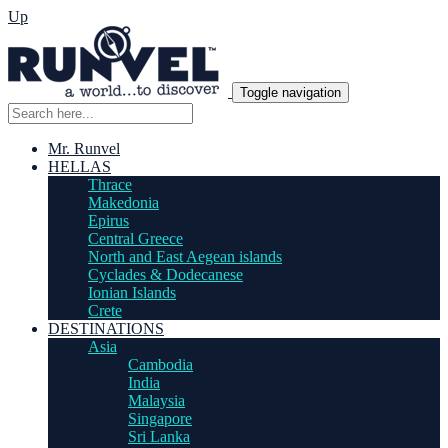
Up
Toggle navigation
Mr. Runvel
HELLAS
Thrace
Makedonia
Epirus
Central Greece
North and East Aegean islands
Cyclades & Dodecanese
Ionian Islands
Crete
DESTINATIONS
Asia
Cambodia
India
Malaysia
Singapore
Sri Lanka