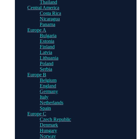
Thailand
Central America
Costa Rica
Nicaragua
Panama
Europe A
Bulgaria
Estonia
Finland
Latvia
Lithuania
Poland
Serbia
Europe B
Belgium
England
Germany
Italy
Netherlands
Spain
Europe C
Czech Republic
Denmark
Hungary
Norway