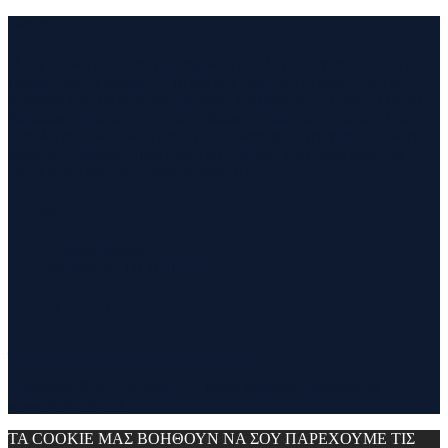
Welcome to Runvel
Η θεματολογία του συγκεκριμένου ιστολογίου αφορά κυρίως το
τρέξιμο και τα ταξίδια. Ο τίτλος δεν είναι τίποτα άλλο από την
σύνθεση των λέξεων run και travel και εγένετο το runvel. Γενικά
θα αναφερόμαστε σε ότι μας ενδιαφέρει και μας γοητεύει . Για
παράδειγμα ένα καλό κρασί, μία έκθεση φωτογραφίας, οικολογικές
δράσεις ,υπαίθριες δραστηριότητες, τέχνες και πολλά άλλα θα
έχουν θέση εδώ. Να περνάτε καλά !!!
Contact
Contact Runvel
WORK WITH RUNVEL
TRUSTED BY :
_______________________________
Copyright © 2017 Runvel. All rights reserved. Powered by
www.atcreative.gr
ΤΑ COOKIE ΜΑΣ ΒΟΗΘΟΥΝ ΝΑ ΣΟΥ ΠΑΡΕΧΟΥΜΕ ΤΙΣ