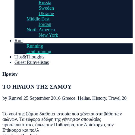
Russia
Sweden
Ukraine
Middle East
Jordan
North America
New York
Run
Running
Trail running
Tips&Thoughts
Guest Runvelistas
Ηραίον
ΤΟ ΗΡΑΙΟΝ ΤΗΣ ΣΑΜΟΥ
by
Runvel
25 September 2016
Greece
,
Hellas
,
History
,
Travel
20
Το νησί της Σάμου διαθέτει ιστορία που χάνεται στα βάθη των
αιώνων. Τα εύφορα εδάφη της γέννησαν σπουδαίες
προσωπικότητες όπως τον Πυθαγόρα, τον Αρίσταρχο, τον
Επίκουρο και πολλ