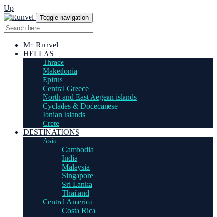
Up
Toggle navigation
Mr. Runvel
HELLAS
Thrace
Makedonia
Epirus
Central Greece
North and East Aegean islands
Cyclades & Dodecanese
Ionian Islands
Crete
DESTINATIONS
Asia
Cambodia
India
Malaysia
Singapore
Sri Lanka
Thailand
Central America
Costa Rica