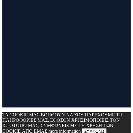
Η θεματολογία του συγκεκριμένου ιστολογίου αφορά κυρίως το
τρέξιμο και τα ταξίδια. Ο τίτλος δεν είναι τίποτα άλλο από την
σύνθεση των λέξεων run και travel και εγένετο το runvel. Γενικά
θα αναφερόμαστε σε ότι μας ενδιαφέρει και μας γοητεύει . Για
παράδειγμα ένα καλό κρασί, μία έκθεση φωτογραφίας, οικολογικές
δράσεις ,υπαίθριες δραστηριότητες, τέχνες και πολλά άλλα θα
έχουν θέση εδώ. Να περνάτε καλά !!!
Contact
Contact Runvel
WORK WITH RUNVEL
TRUSTED BY :
_______________________________
Copyright © 2017 Runvel. All rights reserved. Powered by
www.atcreative.gr
ΤΑ COOKIE ΜΑΣ ΒΟΗΘΟΥΝ ΝΑ ΣΟΥ ΠΑΡΕΧΟΥΜΕ ΤΙΣ
ΠΛΗΡΟΦΟΡΙΕΣ ΜΑΣ. ΕΦΟΣΟΝ ΧΡΗΣΙΜΟΠΟΙΕΙΣ ΤΟΝ
ΙΣΤΟΤΟΠΟ ΜΑΣ, ΣΥΜΦΩΝΕΙΣ ΜΕ ΤΗ ΧΡΗΣΗ ΤΩΝ
COOKIE ΑΠΟ ΕΜΑΣ
more information
ΣΥΜΦΩΝΩ