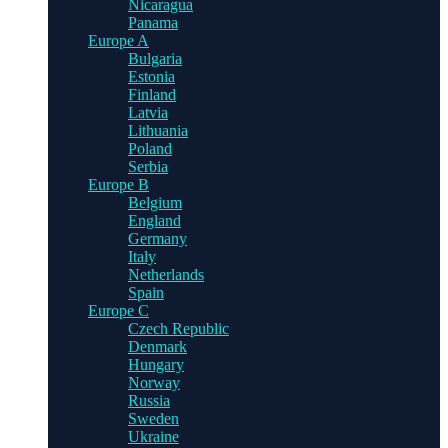
Nicaragua
Panama
Europe A
Bulgaria
Estonia
Finland
Latvia
Lithuania
Poland
Serbia
Europe B
Belgium
England
Germany
Italy
Netherlands
Spain
Europe C
Czech Republic
Denmark
Hungary
Norway
Russia
Sweden
Ukraine