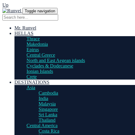
Up
Toggle navigation
Mr. Runvel
HELLAS
Thrace
Makedonia
Epirus
Central Greece
North and East Aegean islands
Cyclades & Dodecanese
Ionian Islands
Crete
DESTINATIONS
Asia
Cambodia
India
Malaysia
Singapore
Sri Lanka
Thailand
Central America
Costa Rica