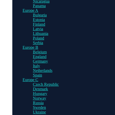
Nicaragua
Panama
Europe A
Bulgaria
Estonia
Finland
Latvia
Lithuania
Poland
Serbia
Europe B
Belgium
England
Germany
Italy
Netherlands
Spain
Europe C
Czech Republic
Denmark
Hungary
Norway
Russia
Sweden
Ukraine