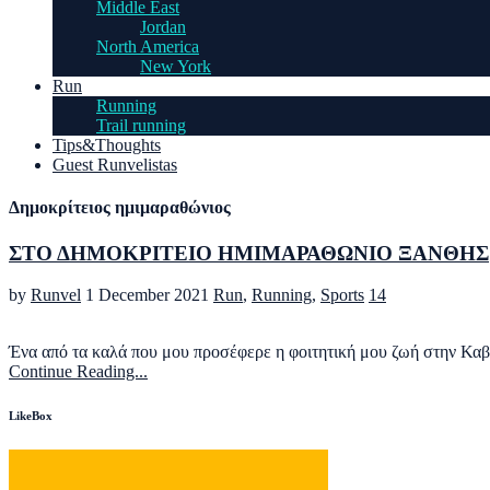
Middle East
Jordan
North America
New York
Run
Running
Trail running
Tips&Thoughts
Guest Runvelistas
Δημοκρίτειος ημιμαραθώνιος
ΣΤΟ ΔΗΜΟΚΡΙΤΕΙΟ ΗΜΙΜΑΡΑΘΩΝΙΟ ΞΑΝΘΗΣ
by
Runvel
1 December 2021
Run
,
Running
,
Sports
14
Ένα από τα καλά που μου προσέφερε η φοιτητική μου ζωή στην Καβάλ
Continue Reading...
LikeBox