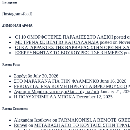
Instagram
[instagram-feed]
ΔΗΜΟΦΙΛΗ ΑΡΘΡΑ
ΟΙ 10 ΟΜΟΡΦΟΤΕΡΕΣ ΠΑΡΑΛΙΕΣ ΣΤΟ ΛΑΣΙΘΙ
posted o
ΜΕ ΤΡΕΝΑ ΣΕ ΒΕΛΓΙΟ ΚΑΙ ΟΛΛΑΝΔΙΑ
posted on Nove
ΟΙ ΚΑΤΑΡΡΑΚΤΕΣ ΤΗΣ ΒΑΡΒΑΡΑΣ ΣΤΗΝ ΟΡΕΙΝΗ Χ
ΕΞΕΡΕΥΝΩΝΤΑΣ ΤΟ ΒΟΥΚΟΥΡΕΣΤΙ ΣΕ 3 ΗΜΕΡΕΣ
po
Recent Posts
Σαράγεβο
July 30, 2026
ΣΤΟ ΜΑΡΑΚΑΝΑ ΓΙΑ ΤΗΝ ΦΛΑΜΕΝΚΟ
June 16, 2026
ΡΕΚΟΛΕΤΑ. ΕΝΑ ΚΟΙΜΗΤΗΡΙΟ ΥΠΑΙΘΡΙΟ ΜΟΥΣΕΙΟ
Αγαπητό Μαρόκο, ναι μεν, αλλά… όχι κι έτσι
January 21, 202
Η ΠΟΛΥΧΡΩΜΗ ΛΑ ΜΠΟΚΑ
December 12, 2025
Recent Comments
Alexandra İzotikova
on
FARMAKONISI, A REMOTE GRE
Runvel
on
ΜΕΤΑΒΑΣΗ ΑΠΟ ΤΟ ΚΟΥΤΑΙΣΙ ΣΤΗΝ ΤΙΦΛΙ