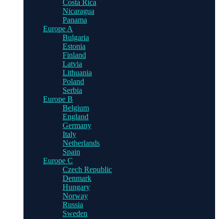
Costa Rica
Nicaragua
Panama
Europe A
Bulgaria
Estonia
Finland
Latvia
Lithuania
Poland
Serbia
Europe B
Belgium
England
Germany
Italy
Netherlands
Spain
Europe C
Czech Republic
Denmark
Hungary
Norway
Russia
Sweden