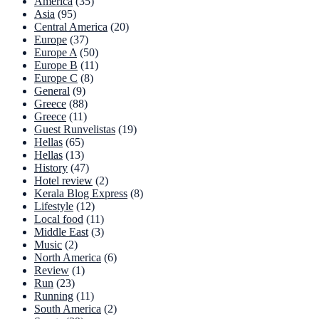
America
(35)
Asia
(95)
Central America
(20)
Europe
(37)
Europe A
(50)
Europe B
(11)
Europe C
(8)
General
(9)
Greece
(88)
Greece
(11)
Guest Runvelistas
(19)
Hellas
(65)
Hellas
(13)
History
(47)
Hotel review
(2)
Kerala Blog Express
(8)
Lifestyle
(12)
Local food
(11)
Middle East
(3)
Music
(2)
North America
(6)
Review
(1)
Run
(23)
Running
(11)
South America
(2)