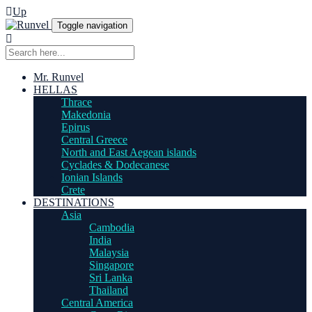
Up
Toggle navigation
Mr. Runvel
HELLAS
Thrace
Makedonia
Epirus
Central Greece
North and East Aegean islands
Cyclades & Dodecanese
Ionian Islands
Crete
DESTINATIONS
Asia
Cambodia
India
Malaysia
Singapore
Sri Lanka
Thailand
Central America