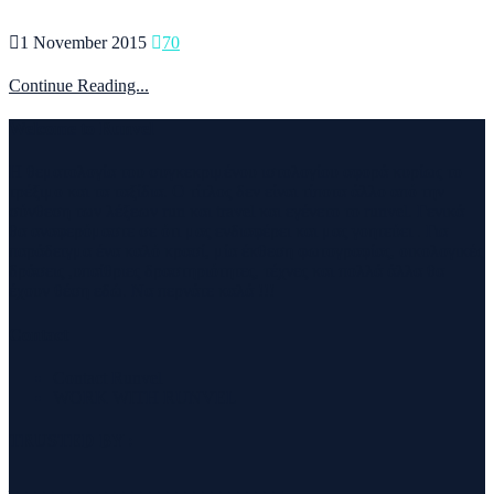
1 November 2015
70
Continue Reading...
Welcome to Runvel
Η θεματολογία του συγκεκριμένου ιστολογίου αφορά κυρίως το
τρέξιμο και τα ταξίδια. Ο τίτλος δεν είναι τίποτα άλλο από την
σύνθεση των λέξεων run και travel και εγένετο το runvel. Γενικά
θα αναφερόμαστε σε ότι μας ενδιαφέρει και μας γοητεύει . Για
παράδειγμα ένα καλό κρασί, μία έκθεση φωτογραφίας, οικολογικές
δράσεις ,υπαίθριες δραστηριότητες, τέχνες και πολλά άλλα θα
έχουν θέση εδώ. Να περνάτε καλά !!!
Contact
Contact Runvel
WORK WITH RUNVEL
TRUSTED BY :
_______________________________