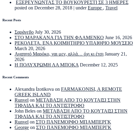
ΕΞΕΡΕΥΝΩΝΤΑΣ ΤΟ ΒΟΥΚΟΥΡΕΣΤΙ ΣΕ 3 ΗΜΕΡΕΣ
posted on December 28, 2018
|
under
Europe
,
Travel
Recent Posts
Σαράγεβο
July 30, 2026
ΣΤΟ ΜΑΡΑΚΑΝΑ ΓΙΑ ΤΗΝ ΦΛΑΜΕΝΚΟ
June 16, 2026
ΡΕΚΟΛΕΤΑ. ΕΝΑ ΚΟΙΜΗΤΗΡΙΟ ΥΠΑΙΘΡΙΟ ΜΟΥΣΕΙΟ
March 20, 2026
Αγαπητό Μαρόκο, ναι μεν, αλλά… όχι κι έτσι
January 21,
2026
Η ΠΟΛΥΧΡΩΜΗ ΛΑ ΜΠΟΚΑ
December 12, 2025
Recent Comments
Alexandra İzotikova
on
FARMAKONISI, A REMOTE
GREEK ISLAND
Runvel
on
ΜΕΤΑΒΑΣΗ ΑΠΟ ΤΟ ΚΟΥΤΑΙΣΙ ΣΤΗΝ
ΤΙΦΛΙΔΑ ΚΑΙ ΤΟ ΑΝΤΙΣΤΡΟΦΟ
John Beles
on
ΜΕΤΑΒΑΣΗ ΑΠΟ ΤΟ ΚΟΥΤΑΙΣΙ ΣΤΗΝ
ΤΙΦΛΙΔΑ ΚΑΙ ΤΟ ΑΝΤΙΣΤΡΟΦΟ
Runvel
on
ΣΤΟ ΠΑΝΕΜΟΡΦΟ ΜΠΑΜΠΕΡΓΚ
George
on
ΣΤΟ ΠΑΝΕΜΟΡΦΟ ΜΠΑΜΠΕΡΓΚ