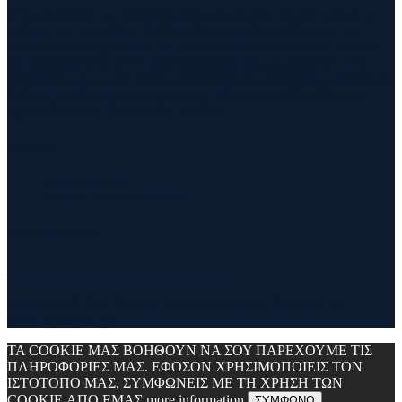
Η θεματολογία του συγκεκριμένου ιστολογίου αφορά κυρίως το
τρέξιμο και τα ταξίδια. Ο τίτλος δεν είναι τίποτα άλλο από την
σύνθεση των λέξεων run και travel και εγένετο το runvel. Γενικά
θα αναφερόμαστε σε ότι μας ενδιαφέρει και μας γοητεύει . Για
παράδειγμα ένα καλό κρασί, μία έκθεση φωτογραφίας, οικολογικές
δράσεις ,υπαίθριες δραστηριότητες, τέχνες και πολλά άλλα θα
έχουν θέση εδώ. Να περνάτε καλά !!!
Contact
Contact Runvel
WORK WITH RUNVEL
TRUSTED BY :
_______________________________
Copyright © 2017 Runvel. All rights reserved. Powered by
www.atcreative.gr
ΤΑ COOKIE ΜΑΣ ΒΟΗΘΟΥΝ ΝΑ ΣΟΥ ΠΑΡΕΧΟΥΜΕ ΤΙΣ
ΠΛΗΡΟΦΟΡΙΕΣ ΜΑΣ. ΕΦΟΣΟΝ ΧΡΗΣΙΜΟΠΟΙΕΙΣ ΤΟΝ
ΙΣΤΟΤΟΠΟ ΜΑΣ, ΣΥΜΦΩΝΕΙΣ ΜΕ ΤΗ ΧΡΗΣΗ ΤΩΝ
COOKIE ΑΠΟ ΕΜΑΣ
more information
ΣΥΜΦΩΝΩ