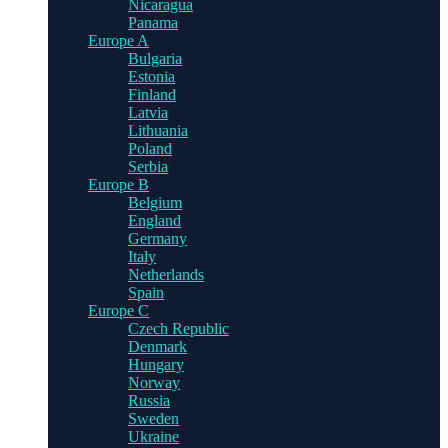
Nicaragua
Panama
Europe A
Bulgaria
Estonia
Finland
Latvia
Lithuania
Poland
Serbia
Europe B
Belgium
England
Germany
Italy
Netherlands
Spain
Europe C
Czech Republic
Denmark
Hungary
Norway
Russia
Sweden
Ukraine