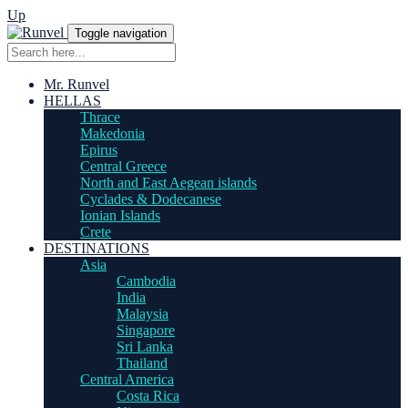
Up
Toggle navigation
Mr. Runvel
HELLAS
Thrace
Makedonia
Epirus
Central Greece
North and East Aegean islands
Cyclades & Dodecanese
Ionian Islands
Crete
DESTINATIONS
Asia
Cambodia
India
Malaysia
Singapore
Sri Lanka
Thailand
Central America
Costa Rica