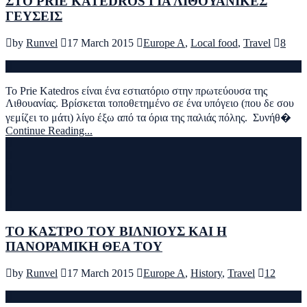
ΣΤΟ PRIE KATEDROS ΓΙΑ ΛΙΘΟΥΑΝΙΚΕΣ
ΓΕΥΣΕΙΣ
by
Runvel
17 March 2015
Europe A
,
Local food
,
Travel
8
Το Prie Katedros είναι ένα εστιατόριο στην πρωτεύουσα της
Λιθουανίας. Βρίσκεται τοποθετημένο σε ένα υπόγειο (που δε σου
γεμίζει το μάτι) λίγο έξω από τα όρια της παλιάς πόλης. Συνήθ�
Continue Reading...
ΤΟ ΚΑΣΤΡΟ ΤΟΥ ΒΙΛΝΙΟΥΣ ΚΑΙ Η
ΠΑΝΟΡΑΜΙΚΗ ΘΕΑ ΤΟΥ
by
Runvel
17 March 2015
Europe A
,
History
,
Travel
12