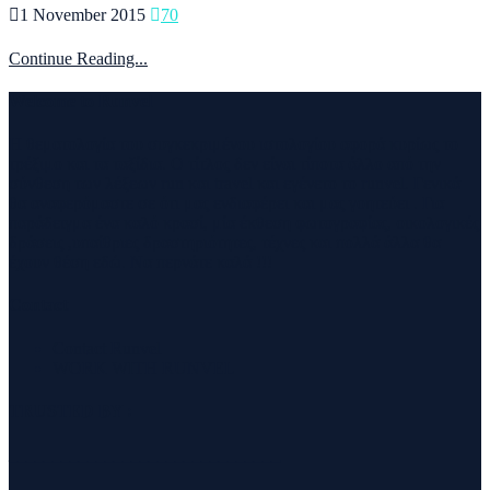
1 November 2015
70
Continue Reading...
Welcome to Runvel
Η θεματολογία του συγκεκριμένου ιστολογίου αφορά κυρίως το
τρέξιμο και τα ταξίδια. Ο τίτλος δεν είναι τίποτα άλλο από την
σύνθεση των λέξεων run και travel και εγένετο το runvel. Γενικά
θα αναφερόμαστε σε ότι μας ενδιαφέρει και μας γοητεύει . Για
παράδειγμα ένα καλό κρασί, μία έκθεση φωτογραφίας, οικολογικές
δράσεις ,υπαίθριες δραστηριότητες, τέχνες και πολλά άλλα θα
έχουν θέση εδώ. Να περνάτε καλά !!!
Contact
Contact Runvel
WORK WITH RUNVEL
TRUSTED BY :
_______________________________