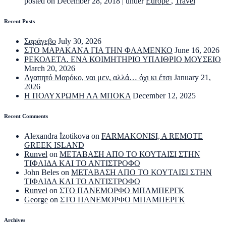
posted on December 28, 2018
|
under
Europe
,
Travel
Recent Posts
Σαράγεβο
July 30, 2026
ΣΤΟ ΜΑΡΑΚΑΝΑ ΓΙΑ ΤΗΝ ΦΛΑΜΕΝΚΟ
June 16, 2026
ΡΕΚΟΛΕΤΑ. ΕΝΑ ΚΟΙΜΗΤΗΡΙΟ ΥΠΑΙΘΡΙΟ ΜΟΥΣΕΙΟ
March 20, 2026
Αγαπητό Μαρόκο, ναι μεν, αλλά… όχι κι έτσι
January 21,
2026
Η ΠΟΛΥΧΡΩΜΗ ΛΑ ΜΠΟΚΑ
December 12, 2025
Recent Comments
Alexandra İzotikova
on
FARMAKONISI, A REMOTE
GREEK ISLAND
Runvel
on
ΜΕΤΑΒΑΣΗ ΑΠΟ ΤΟ ΚΟΥΤΑΙΣΙ ΣΤΗΝ
ΤΙΦΛΙΔΑ ΚΑΙ ΤΟ ΑΝΤΙΣΤΡΟΦΟ
John Beles
on
ΜΕΤΑΒΑΣΗ ΑΠΟ ΤΟ ΚΟΥΤΑΙΣΙ ΣΤΗΝ
ΤΙΦΛΙΔΑ ΚΑΙ ΤΟ ΑΝΤΙΣΤΡΟΦΟ
Runvel
on
ΣΤΟ ΠΑΝΕΜΟΡΦΟ ΜΠΑΜΠΕΡΓΚ
George
on
ΣΤΟ ΠΑΝΕΜΟΡΦΟ ΜΠΑΜΠΕΡΓΚ
Archives