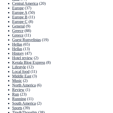
Central America
(20)
Europe
(37)
Europe A
(50)
Europe B
(11)
Europe C
(8)
General
(9)
Greece
(88)
Greece
(11)
Guest Runvelistas
(19)
Hellas
(65)
Hellas
(13)
History
(47)
Hotel review
(2)
Kerala Blog Express
(8)
Lifestyle
(12)
Local food
(11)
Middle East
(3)
Music
(2)
North America
(6)
Review
(1)
Run
(23)
Running
(11)
South America
(2)
Sports
(39)
Tips&Thoughts
(38)