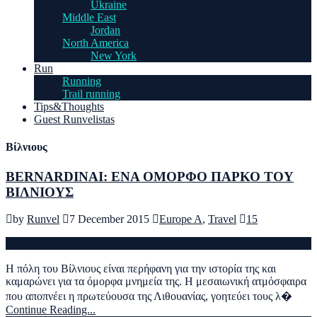
Ukraine
Middle East
Jordan
North America
New York
Run
Running
Trail running
Tips&Thoughts
Guest Runvelistas
Βίλνιους
BERNARDINAI: ΕΝΑ ΟΜΟΡΦΟ ΠΑΡΚΟ ΤΟΥ
ΒΙΛΝΙΟΥΣ
by
Runvel
7 December 2015
Europe A
,
Travel
15
H πόλη του Βίλνιους είναι περήφανη για την ιστορία της και
καμαρώνει για τα όμορφα μνημεία της. Η μεσαιωνική ατμόσφαιρα
που αποπνέει η πρωτεύουσα της Λιθουανίας, γοητεύει τους λ�
Continue Reading...