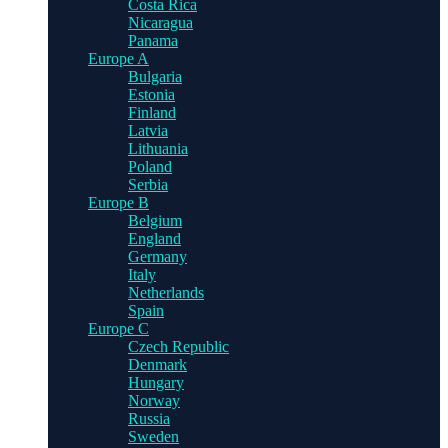
Costa Rica
Nicaragua
Panama
Europe A
Bulgaria
Estonia
Finland
Latvia
Lithuania
Poland
Serbia
Europe B
Belgium
England
Germany
Italy
Netherlands
Spain
Europe C
Czech Republic
Denmark
Hungary
Norway
Russia
Sweden