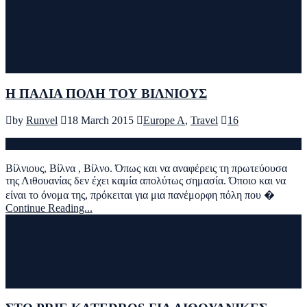
Η ΠΑΛΙΑ ΠΟΛΗ ΤΟΥ ΒΙΛΝΙΟΥΣ
by
Runvel
18 March 2015
Europe A
,
Travel
16
Βίλνιους, Βίλνα , Βίλνο. Όπως και να αναφέρεις τη πρωτεύουσα
της Λιθουανίας δεν έχει καμία απολύτως σημασία. Όποιο και να
είναι το όνομα της, πρόκειται για μια πανέμορφη πόλη που �
Continue Reading...