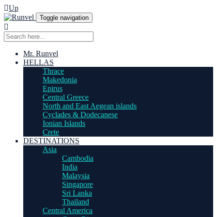
Up
Toggle navigation
Mr. Runvel
HELLAS
Thrace
Makedonia
Epirus
Central Greece
North and East Aegean islands
Cyclades & Dodecanese
Ionian Islands
Crete
DESTINATIONS
Asia
Cambodia
India
Malaysia
Singapore
Sri Lanka
Thailand
Central America