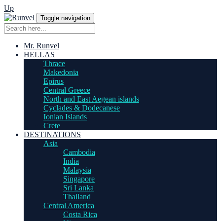
Up
Toggle navigation
Mr. Runvel
HELLAS
Thrace
Makedonia
Epirus
Central Greece
North and East Aegean islands
Cyclades & Dodecanese
Ionian Islands
Crete
DESTINATIONS
Asia
Cambodia
India
Malaysia
Singapore
Sri Lanka
Thailand
Central America
Costa Rica