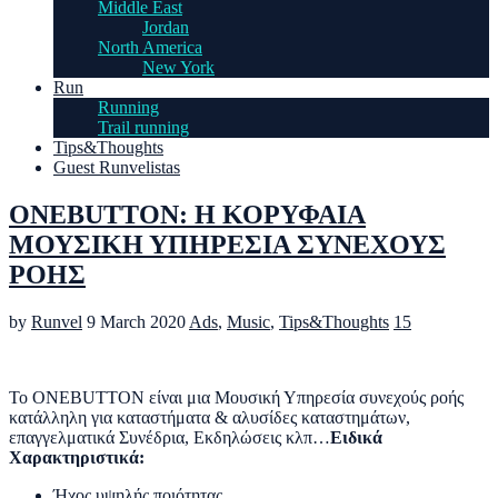
Middle East
Jordan
North America
New York
Run
Running
Trail running
Tips&Thoughts
Guest Runvelistas
ONEBUTTON: Η ΚΟΡΥΦΑΙΑ
ΜΟΥΣΙΚΗ ΥΠΗΡΕΣΙΑ ΣΥΝΕΧΟΥΣ
ΡΟΗΣ
by
Runvel
9 March 2020
Ads
,
Music
,
Tips&Thoughts
15
To ONEBUTTON είναι μια Μουσική Υπηρεσία συνεχούς ροής
κατάλληλη για καταστήματα & αλυσίδες καταστημάτων,
επαγγελματικά Συνέδρια, Εκδηλώσεις κλπ…
Ειδικά
Χαρακτηριστικά:
Ήχος υψηλής ποιότητας