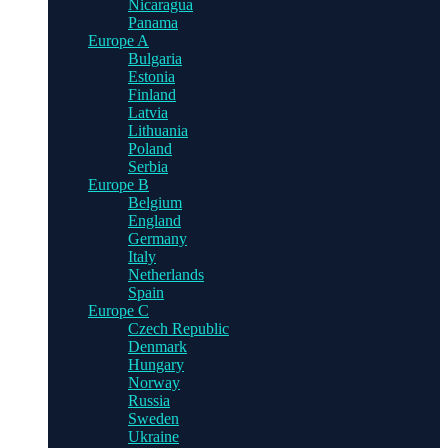
Nicaragua
Panama
Europe A
Bulgaria
Estonia
Finland
Latvia
Lithuania
Poland
Serbia
Europe B
Belgium
England
Germany
Italy
Netherlands
Spain
Europe C
Czech Republic
Denmark
Hungary
Norway
Russia
Sweden
Ukraine