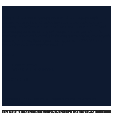
Welcome to Runvel
Η θεματολογία του συγκεκριμένου ιστολογίου αφορά κυρίως το
τρέξιμο και τα ταξίδια. Ο τίτλος δεν είναι τίποτα άλλο από την
σύνθεση των λέξεων run και travel και εγένετο το runvel. Γενικά
θα αναφερόμαστε σε ότι μας ενδιαφέρει και μας γοητεύει . Για
παράδειγμα ένα καλό κρασί, μία έκθεση φωτογραφίας, οικολογικές
δράσεις ,υπαίθριες δραστηριότητες, τέχνες και πολλά άλλα θα
έχουν θέση εδώ. Να περνάτε καλά !!!
Contact
Contact Runvel
WORK WITH RUNVEL
TRUSTED BY :
_______________________________
Copyright © 2017 Runvel. All rights reserved. Powered by
www.atcreative.gr
ΤΑ COOKIE ΜΑΣ ΒΟΗΘΟΥΝ ΝΑ ΣΟΥ ΠΑΡΕΧΟΥΜΕ ΤΙΣ