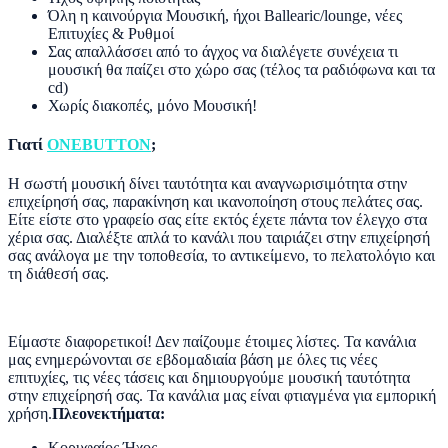
Όλη η καινούργια Μουσική, ήχοι Ballearic/lounge, νέες
Επιτυχίες & Ρυθμοί
Σας απαλλάσσει από το άγχος να διαλέγετε συνέχεια τι
μουσική θα παίζει στο χώρο σας (τέλος τα ραδιόφωνα και τα
cd)
Χωρίς διακοπές, μόνο Μουσική!
Γιατί
ONEBUTTON
;
Η σωστή μουσική δίνει ταυτότητα και αναγνωρισιμότητα στην
επιχείρησή σας, παρακίνηση και ικανοποίηση στους πελάτες σας.
Είτε είστε στο γραφείο σας είτε εκτός έχετε πάντα τον έλεγχο στα
χέρια σας. Διαλέξτε απλά το κανάλι που ταιριάζει στην επιχείρησή
σας ανάλογα με την τοποθεσία, το αντικείμενο, το πελατολόγιο και
τη διάθεσή σας.
Είμαστε διαφορετικοί! Δεν παίζουμε έτοιμες λίστες. Τα κανάλια
μας ενημερώνονται σε εβδομαδιαία βάση με όλες τις νέες
επιτυχίες, τις νέες τάσεις και δημιουργούμε μουσική ταυτότητα
στην επιχείρησή σας. Τα κανάλια μας είναι φτιαγμένα για εμπορική
χρήση.
Πλεονεκτήματα:
Κορυφαίος Ήχος