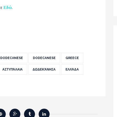
τε
Εδώ
.
 DODECANESE
DODECANESE
GREECE
ΑΣΤΥΠΆΛΑΙΑ
ΔΩΔΕΚΆΝΗΣΑ
ΕΛΛΆΔΑ