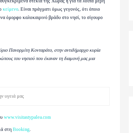
συγκεκριμένα στέκια της Χώρας ή για τα λοιπά μέρη
νο
κείμενο
. Είναι πράγματι όμως γεγονός, ότι όποιο
 ένα όμορφο καλοκαιρινό βράδυ στο νησί, το σίγουρο
ύριο Πανορμίτη Κονταράτο, στην αντιδήμαρχο κυρία
ώπους του νησιού που έκαναν τη διαμονή μας μια
ν υγειά μας
ου
www.visitastypalea.com
ιά στη
Booking
.