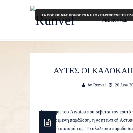
ΤΑ COOKIE ΜΑΣ ΒΟΗΘΟΥΝ ΝΑ ΣΟΥ ΠΑΡΕΧΟΥΜΕ ΤΙΣ ΠΛ
MR. RUNVEL
ΑΥΤΕΣ ΟΙ ΚΑΛΟΚΑΙΡ
by
Runvel
20 June 2
Κάθε νησί του Αιγαίου που σέβεται τον εαυτό 
συγκεκριμένη παράδοση, η γοητευτική Αστυπά
κεντρικό οικισμό της. Το ολόλευκο παραδοσι