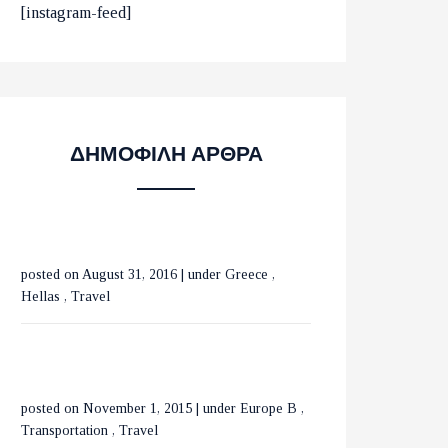
ΟΙ 10 ΟΜΟΡΦΟΤΕΡΕΣ
[instagram-feed]
ΠΑΡΑΛΙΕΣ ΣΤΟ ΛΑΣΙΘΙ
ΜΕ ΤΡΕΝΑ ΣΕ ΒΕΛΓΙΟ
ΔΗΜΟΦΙΛΗ ΑΡΘΡΑ
ΚΑΙ ΟΛΛΑΝΔΙΑ
posted on August 31, 2016
|
under
Greece
,
ΟΙ ΚΑΤΑΡΡΑΚΤΕΣ ΤΗΣ
Hellas
,
Travel
ΒΑΡΒΑΡΑΣ ΣΤΗΝ
ΟΡΕΙΝΗ ΧΑΛΚΙΔΙΚΗ
posted on November 1, 2015
|
under
Europe B
,
ΕΞΕΡΕΥΝΩΝΤΑΣ ΤΟ
Transportation
,
Travel