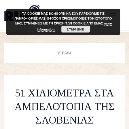
ΤΑ COOKIE ΜΑΣ ΒΟΗΘΟΥΝ ΝΑ ΣΟΥ ΠΑΡΕΧΟΥΜΕ ΤΙΣ
T
ΠΛΗΡΟΦΟΡΙΕΣ ΜΑΣ. ΕΦΟΣΟΝ ΧΡΗΣΙΜΟΠΟΙΕΙΣ ΤΟΝ ΙΣΤΟΤΟΠΟ
ΜΑΣ, ΣΥΜΦΩΝΕΙΣ ΜΕ ΤΗ ΧΡΗΣΗ ΤΩΝ COOKIE ΑΠΟ ΕΜΑΣ
more
o
ΣΥΜΦΩΝΩ
information
g
g
l
VIPAVA
e
n
a
v
i
51 ΧΙΛΙΟΜΕΤΡΑ ΣΤΑ
g
a
ΑΜΠΕΛΟΤΟΠΙΑ ΤΗΣ
t
i
ΣΛΟΒΕΝΙΑΣ
o
n