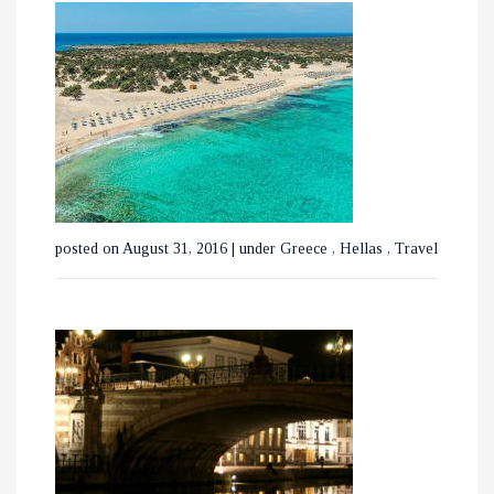
ΜΕ ΤΡΕΝΑ ΣΕ ΒΕΛΓΙΟ ΚΑΙ
ΟΛΛΑΝΔΙΑ
posted on August 31, 2016
|
under
Greece
,
Hellas
,
Travel
ΟΙ ΚΑΤΑΡΡΑΚΤΕΣ ΤΗΣ
ΒΑΡΒΑΡΑΣ ΣΤΗΝ ΟΡΕΙΝΗ