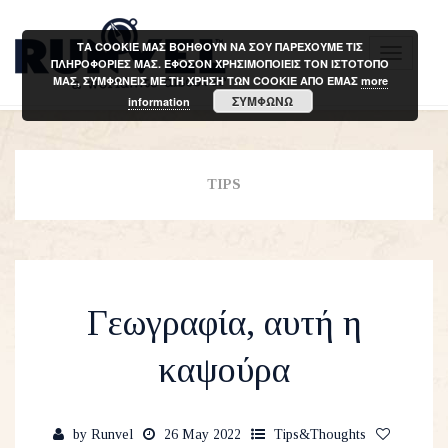
ΤΑ COOKIE ΜΑΣ ΒΟΗΘΟΥΝ ΝΑ ΣΟΥ ΠΑΡΕΧΟΥΜΕ ΤΙΣ
T
ΠΛΗΡΟΦΟΡΙΕΣ ΜΑΣ. ΕΦΟΣΟΝ ΧΡΗΣΙΜΟΠΟΙΕΙΣ ΤΟΝ ΙΣΤΟΤΟΠΟ
ΜΑΣ, ΣΥΜΦΩΝΕΙΣ ΜΕ ΤΗ ΧΡΗΣΗ ΤΩΝ COOKIE ΑΠΟ ΕΜΑΣ
more
o
ΣΥΜΦΩΝΩ
information
g
g
l
TIPS
e
n
a
v
i
Γεωγραφία, αυτή η
g
a
καψούρα
t
i
o
by
Runvel
26 May 2022
Tips&Thoughts
n