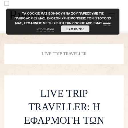
ΤΑ COOKIE ΜΑΣ ΒΟΗΘΟΥΝ ΝΑ ΣΟΥ ΠΑΡΕΧΟΥΜΕ ΤΙΣ
T
ΠΛΗΡΟΦΟΡΙΕΣ ΜΑΣ. ΕΦΟΣΟΝ ΧΡΗΣΙΜΟΠΟΙΕΙΣ ΤΟΝ ΙΣΤΟΤΟΠΟ
ΜΑΣ, ΣΥΜΦΩΝΕΙΣ ΜΕ ΤΗ ΧΡΗΣΗ ΤΩΝ COOKIE ΑΠΟ ΕΜΑΣ
more
o
ΣΥΜΦΩΝΩ
information
g
g
l
e
LIVE TRIP TRAVELLER
n
a
v
i
LIVE TRIP
g
a
TRAVELLER: Η
t
i
ΕΦΑΡΜΟΓΗ ΤΩΝ
o
n