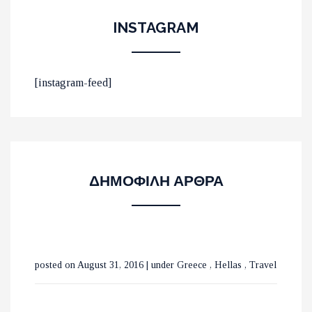
INSTAGRAM
ΟΙ 10 ΟΜΟΡΦΟΤΕΡΕΣ
[instagram-feed]
ΠΑΡΑΛΙΕΣ ΣΤΟ ΛΑΣΙΘΙ
ΜΕ ΤΡΕΝΑ ΣΕ ΒΕΛΓΙΟ ΚΑΙ
ΔΗΜΟΦΙΛΗ ΑΡΘΡΑ
ΟΛΛΑΝΔΙΑ
ΟΙ ΚΑΤΑΡΡΑΚΤΕΣ ΤΗΣ
posted on August 31, 2016
|
under
Greece
,
Hellas
,
Travel
ΒΑΡΒΑΡΑΣ ΣΤΗΝ ΟΡΕΙΝΗ
ΧΑΛΚΙΔΙΚΗ