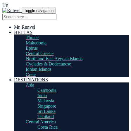
Up
Toggle navigation
Mr. Runvel
HELLAS
Thrace
Makedonia
Epirus
Central Greece
North and East Aegean islands
Cyclades & Dodecanese
Ionian Islands
Crete
DESTINATIONS
Asia
Cambodia
India
Malaysia
Singapore
Sri Lanka
Thailand
Central America
Costa Rica