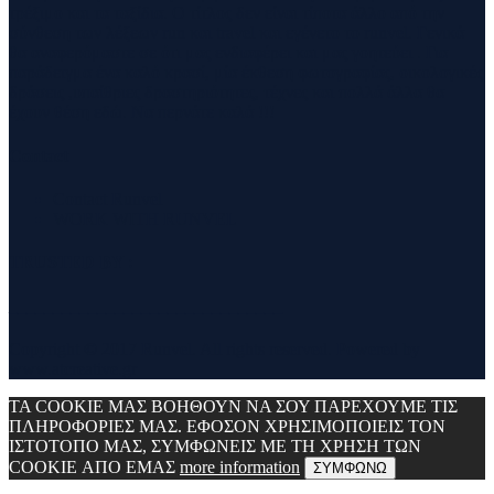
τρέξιμο και τα ταξίδια. Ο τίτλος δεν είναι τίποτα άλλο από την
σύνθεση των λέξεων run και travel και εγένετο το runvel. Γενικά
θα αναφερόμαστε σε ότι μας ενδιαφέρει και μας γοητεύει . Για
παράδειγμα ένα καλό κρασί, μία έκθεση φωτογραφίας, οικολογικές
δράσεις ,υπαίθριες δραστηριότητες, τέχνες και πολλά άλλα θα
έχουν θέση εδώ. Να περνάτε καλά !!!
Contact
Contact Runvel
WORK WITH RUNVEL
TRUSTED BY :
_______________________________
Copyright © 2017 Runvel. All rights reserved. Powered by
www.atcreative.gr
ΤΑ COOKIE ΜΑΣ ΒΟΗΘΟΥΝ ΝΑ ΣΟΥ ΠΑΡΕΧΟΥΜΕ ΤΙΣ
ΠΛΗΡΟΦΟΡΙΕΣ ΜΑΣ. ΕΦΟΣΟΝ ΧΡΗΣΙΜΟΠΟΙΕΙΣ ΤΟΝ
ΙΣΤΟΤΟΠΟ ΜΑΣ, ΣΥΜΦΩΝΕΙΣ ΜΕ ΤΗ ΧΡΗΣΗ ΤΩΝ
COOKIE ΑΠΟ ΕΜΑΣ
more information
ΣΥΜΦΩΝΩ