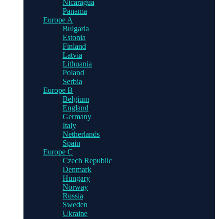
Nicaragua
Panama
Europe A
Bulgaria
Estonia
Finland
Latvia
Lithuania
Poland
Serbia
Europe B
Belgium
England
Germany
Italy
Netherlands
Spain
Europe C
Czech Republic
Denmark
Hungary
Norway
Russia
Sweden
Ukraine