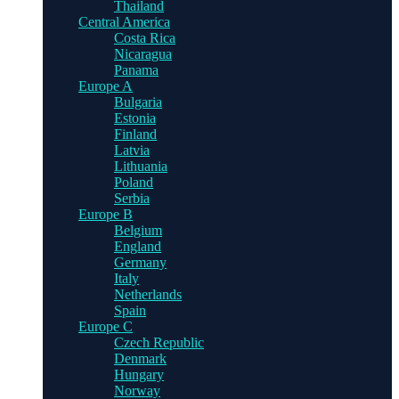
Thailand
Central America
Costa Rica
Nicaragua
Panama
Europe A
Bulgaria
Estonia
Finland
Latvia
Lithuania
Poland
Serbia
Europe B
Belgium
England
Germany
Italy
Netherlands
Spain
Europe C
Czech Republic
Denmark
Hungary
Norway