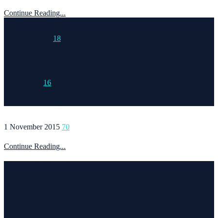
Continue Reading...
15 March 2015
18
Continue Reading...
6 May 2020
16
Continue Reading...
1 November 2015
70
Continue Reading...
Welcome to Runvel
Η θεματολογία του συγκεκριμένου ιστολογίου αφορά κυρίως το
τρέξιμο και τα ταξίδια. Ο τίτλος δεν είναι τίποτα άλλο από την
σύνθεση των λέξεων run και travel και εγένετο το runvel. Γενικά
θα αναφερόμαστε σε ότι μας ενδιαφέρει και μας γοητεύει . Για