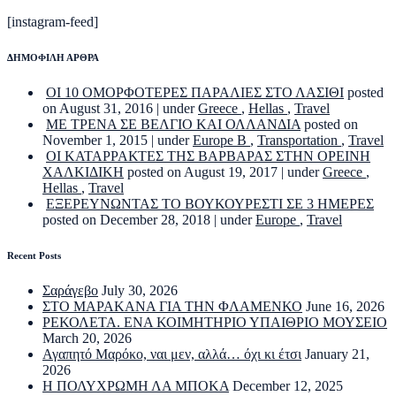
[instagram-feed]
ΔΗΜΟΦΙΛΗ ΑΡΘΡΑ
ΟΙ 10 ΟΜΟΡΦΟΤΕΡΕΣ ΠΑΡΑΛΙΕΣ ΣΤΟ ΛΑΣΙΘΙ
posted
on August 31, 2016
|
under
Greece
,
Hellas
,
Travel
ΜΕ ΤΡΕΝΑ ΣΕ ΒΕΛΓΙΟ ΚΑΙ ΟΛΛΑΝΔΙΑ
posted on
November 1, 2015
|
under
Europe B
,
Transportation
,
Travel
ΟΙ ΚΑΤΑΡΡΑΚΤΕΣ ΤΗΣ ΒΑΡΒΑΡΑΣ ΣΤΗΝ ΟΡΕΙΝΗ
ΧΑΛΚΙΔΙΚΗ
posted on August 19, 2017
|
under
Greece
,
Hellas
,
Travel
ΕΞΕΡΕΥΝΩΝΤΑΣ ΤΟ ΒΟΥΚΟΥΡΕΣΤΙ ΣΕ 3 ΗΜΕΡΕΣ
posted on December 28, 2018
|
under
Europe
,
Travel
Recent Posts
Σαράγεβο
July 30, 2026
ΣΤΟ ΜΑΡΑΚΑΝΑ ΓΙΑ ΤΗΝ ΦΛΑΜΕΝΚΟ
June 16, 2026
ΡΕΚΟΛΕΤΑ. ΕΝΑ ΚΟΙΜΗΤΗΡΙΟ ΥΠΑΙΘΡΙΟ ΜΟΥΣΕΙΟ
March 20, 2026
Αγαπητό Μαρόκο, ναι μεν, αλλά… όχι κι έτσι
January 21,
2026
Η ΠΟΛΥΧΡΩΜΗ ΛΑ ΜΠΟΚΑ
December 12, 2025