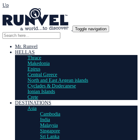
Up
Toggle navigation
Mr. Runvel
HELLAS
Thrace
Makedonia
Epirus
Central Greece
North and East Aegean islands
Cyclades & Dodecanese
Ionian Islands
Crete
DESTINATIONS
Asia
Cambodia
India
Malaysia
Singapore
Sri Lanka