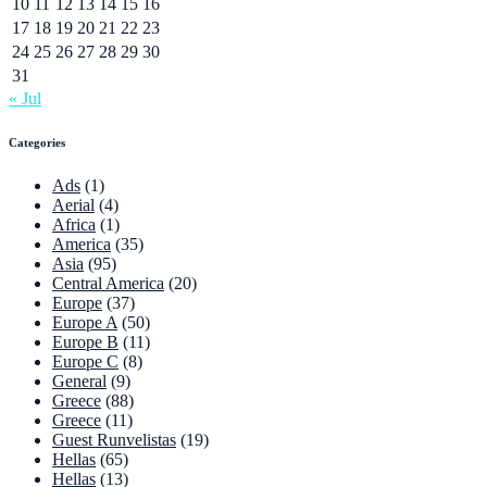
10
11
12
13
14
15
16
17
18
19
20
21
22
23
24
25
26
27
28
29
30
31
« Jul
Categories
Ads
(1)
Aerial
(4)
Africa
(1)
America
(35)
Asia
(95)
Central America
(20)
Europe
(37)
Europe A
(50)
Europe B
(11)
Europe C
(8)
General
(9)
Greece
(88)
Greece
(11)
Guest Runvelistas
(19)
Hellas
(65)
Hellas
(13)