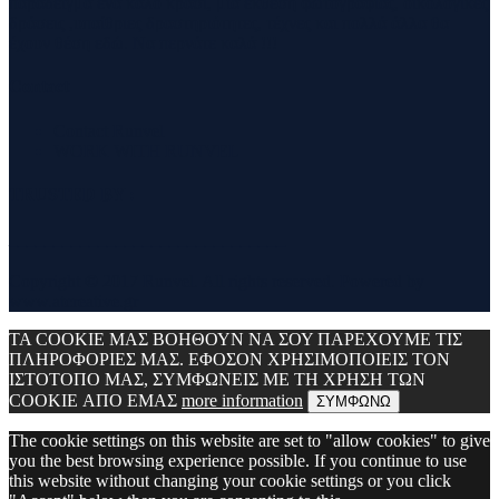
παράδειγμα ένα καλό κρασί, μία έκθεση φωτογραφίας, οικολογικές
δράσεις ,υπαίθριες δραστηριότητες, τέχνες και πολλά άλλα θα
έχουν θέση εδώ. Να περνάτε καλά !!!
Contact
Contact Runvel
WORK WITH RUNVEL
TRUSTED BY :
_______________________________
Copyright © 2017 Runvel. All rights reserved. Powered by
www.atcreative.gr
ΤΑ COOKIE ΜΑΣ ΒΟΗΘΟΥΝ ΝΑ ΣΟΥ ΠΑΡΕΧΟΥΜΕ ΤΙΣ
ΠΛΗΡΟΦΟΡΙΕΣ ΜΑΣ. ΕΦΟΣΟΝ ΧΡΗΣΙΜΟΠΟΙΕΙΣ ΤΟΝ
ΙΣΤΟΤΟΠΟ ΜΑΣ, ΣΥΜΦΩΝΕΙΣ ΜΕ ΤΗ ΧΡΗΣΗ ΤΩΝ
COOKIE ΑΠΟ ΕΜΑΣ
more information
ΣΥΜΦΩΝΩ
The cookie settings on this website are set to "allow cookies" to give
you the best browsing experience possible. If you continue to use
this website without changing your cookie settings or you click