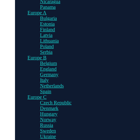
Nicaragua
Panama
Europe A
Bulgaria
Estonia
Finland
Latvia
Lithuania
Poland
Serbia
Europe B
Belgium
England
Germany
Italy
Netherlands
Spain
Europe C
Czech Republic
Denmark
Hungary
Norway
Russia
Sweden
Ukraine