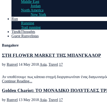
Middle East
Jordan
North America
New York
Run
Running
Trail running
Tips&Thoughts
Guest Runvelistas
Bangalore
ΣΤΗ FLOWER MARKET ΤΗΣ ΜΠΑΝΓΚΑΛΟΡ
by
Runvel
14 May 2018
Asia
,
Travel
17
Αν υποθέσουμε πως κάποια στιγμή διοργανωνόταν ένας διαγωνισμός 
Continue Reading...
Golden Chariot: ΤΟ ΜΟΝΑΔΙΚΟ ΠΟΛΥΤΕΛΕΣ 
by
Runvel
13 May 2018
Asia
,
Travel
17