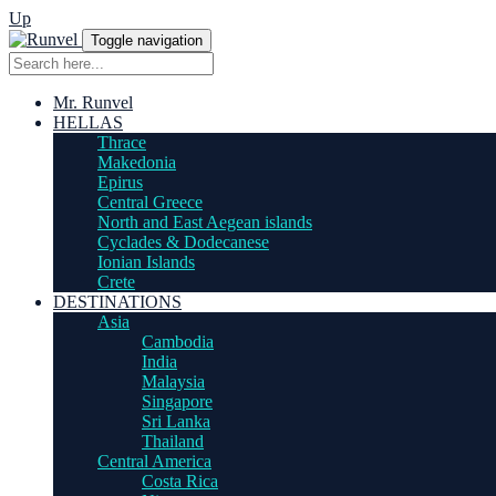
Up
Toggle navigation
Mr. Runvel
HELLAS
Thrace
Makedonia
Epirus
Central Greece
North and East Aegean islands
Cyclades & Dodecanese
Ionian Islands
Crete
DESTINATIONS
Asia
Cambodia
India
Malaysia
Singapore
Sri Lanka
Thailand
Central America
Costa Rica