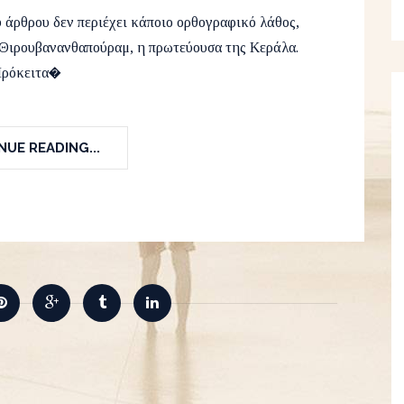
Asia
,
Kerala Blog Express
,
Travel
18
υ άρθρου δεν περιέχει κάποιο ορθογραφικό λάθος,
το Θιρουβανανθαπούραμ, η πρωτεύουσα της Κεράλα.
ρόκειτα�
UE READING...