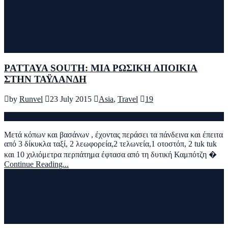
PATTAYA SOUTH: ΜΙΑ ΡΩΣΙΚΗ ΑΠΟΙΚΙΑ
ΣΤΗΝ ΤΑΫΛΑΝΔΗ
by
Runvel
23 July 2015
Asia
,
Travel
19
Μετά κόπων και βασάνων , έχοντας περάσει τα πάνδεινα και έπειτα
από 3 δίκυκλα ταξί, 2 λεωφορεία,2 τελωνεία,1 οτοστόπ, 2 tuk tuk
και 10 χιλιόμετρα περπάτημα έφτασα από τη δυτική Καμπότζη �
Continue Reading...