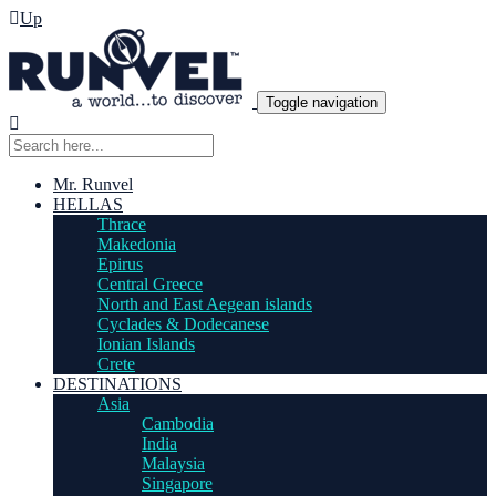
Up
Toggle navigation
Mr. Runvel
HELLAS
Thrace
Makedonia
Epirus
Central Greece
North and East Aegean islands
Cyclades & Dodecanese
Ionian Islands
Crete
DESTINATIONS
Asia
Cambodia
India
Malaysia
Singapore