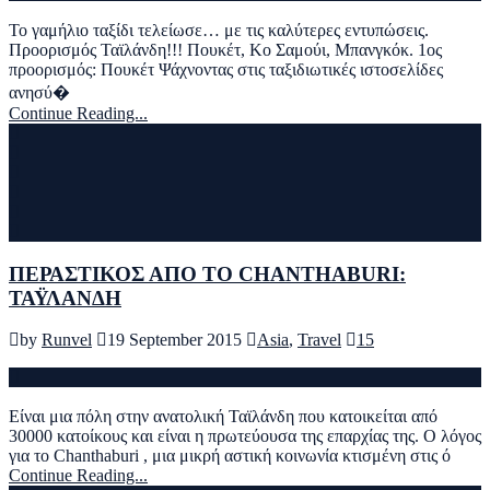
To γαμήλιο ταξίδι τελείωσε… με τις καλύτερες εντυπώσεις.
Προορισμός Ταϊλάνδη!!! Πουκέτ, Κο Σαμούι, Μπανγκόκ. 1ος
προορισμός: Πουκέτ Ψάχνοντας στις ταξιδιωτικές ιστοσελίδες
ανησύ�
Continue Reading...
ΠΕΡΑΣΤΙΚΟΣ ΑΠΟ ΤΟ CHANTHABURI:
ΤΑΫΛΑΝΔΗ
by
Runvel
19 September 2015
Asia
,
Travel
15
Είναι μια πόλη στην ανατολική Ταϊλάνδη που κατοικείται από
30000 κατοίκους και είναι η πρωτεύουσα της επαρχίας της. Ο λόγος
για το Chanthaburi , μια μικρή αστική κοινωνία κτισμένη στις ό
Continue Reading...