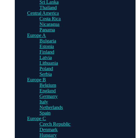
Sri Lanka
Thailand
Central America
Costa Rica
Nicaragua
Panama
Europe A
Bulgaria
Estonia
Finland
Latvia
Lithuania
Poland
Serbia
Europe B
Belgium
England
Germany
Italy
Netherlands
Spain
Europe C
Czech Republic
Denmark
Hungary