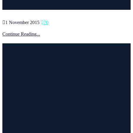
Continue Reading...
1 November 2015
70
Continue Reading...
Welcome to Runvel
Η θεματολογία του συγκεκριμένου ιστολογίου αφορά κυρίως το
τρέξιμο και τα ταξίδια. Ο τίτλος δεν είναι τίποτα άλλο από την
σύνθεση των λέξεων run και travel και εγένετο το runvel. Γενικά
θα αναφερόμαστε σε ότι μας ενδιαφέρει και μας γοητεύει . Για
παράδειγμα ένα καλό κρασί, μία έκθεση φωτογραφίας, οικολογικές
δράσεις ,υπαίθριες δραστηριότητες, τέχνες και πολλά άλλα θα
έχουν θέση εδώ. Να περνάτε καλά !!!
Contact
Contact Runvel
WORK WITH RUNVEL
TRUSTED BY :