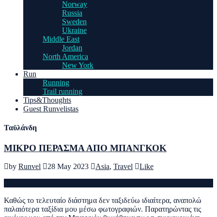
Norway
Russia
Sweden
Ukraine
Middle East
Jordan
North America
New York
Run
Running
Trail running
Tips&Thoughts
Guest Runvelistas
Ταϋλάνδη
ΜΙΚΡΟ ΠΕΡΑΣΜΑ ΑΠΟ ΜΠΑΝΓΚΟΚ
by
Runvel
28 May 2023
Asia
,
Travel
Like
Καθώς το τελευταίο διάστημα δεν ταξιδεύω ιδιαίτερα, αναπολώ
παλαιότερα ταξίδια μου μέσω φωτογραφιών. Παρατηρώντας τις