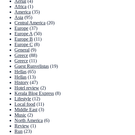
Aerial
(4)
Africa
(1)
America
(35)
Asia
(95)
Central America
(20)
Europe
(37)
Europe A
(50)
Europe B
(11)
Europe C
(8)
General
(9)
Greece
(88)
Greece
(11)
Guest Runvelistas
(19)
Hellas
(65)
Hellas
(13)
History
(47)
Hotel review
(2)
Kerala Blog Express
(8)
Lifestyle
(12)
Local food
(11)
Middle East
(3)
Music
(2)
North America
(6)
Review
(1)
Run
(23)