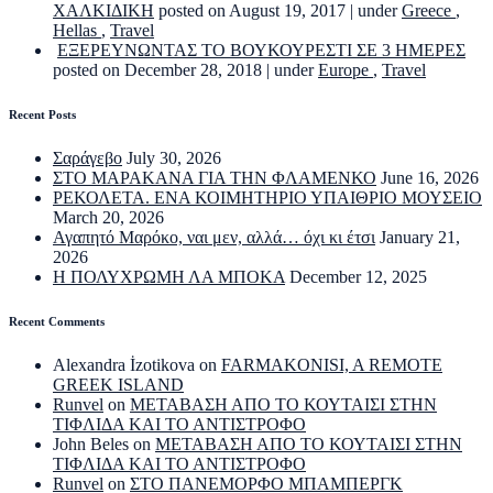
ΧΑΛΚΙΔΙΚΗ
posted on August 19, 2017
|
under
Greece
,
Hellas
,
Travel
ΕΞΕΡΕΥΝΩΝΤΑΣ ΤΟ ΒΟΥΚΟΥΡΕΣΤΙ ΣΕ 3 ΗΜΕΡΕΣ
posted on December 28, 2018
|
under
Europe
,
Travel
Recent Posts
Σαράγεβο
July 30, 2026
ΣΤΟ ΜΑΡΑΚΑΝΑ ΓΙΑ ΤΗΝ ΦΛΑΜΕΝΚΟ
June 16, 2026
ΡΕΚΟΛΕΤΑ. ΕΝΑ ΚΟΙΜΗΤΗΡΙΟ ΥΠΑΙΘΡΙΟ ΜΟΥΣΕΙΟ
March 20, 2026
Αγαπητό Μαρόκο, ναι μεν, αλλά… όχι κι έτσι
January 21,
2026
Η ΠΟΛΥΧΡΩΜΗ ΛΑ ΜΠΟΚΑ
December 12, 2025
Recent Comments
Alexandra İzotikova
on
FARMAKONISI, A REMOTE
GREEK ISLAND
Runvel
on
ΜΕΤΑΒΑΣΗ ΑΠΟ ΤΟ ΚΟΥΤΑΙΣΙ ΣΤΗΝ
ΤΙΦΛΙΔΑ ΚΑΙ ΤΟ ΑΝΤΙΣΤΡΟΦΟ
John Beles
on
ΜΕΤΑΒΑΣΗ ΑΠΟ ΤΟ ΚΟΥΤΑΙΣΙ ΣΤΗΝ
ΤΙΦΛΙΔΑ ΚΑΙ ΤΟ ΑΝΤΙΣΤΡΟΦΟ
Runvel
on
ΣΤΟ ΠΑΝΕΜΟΡΦΟ ΜΠΑΜΠΕΡΓΚ