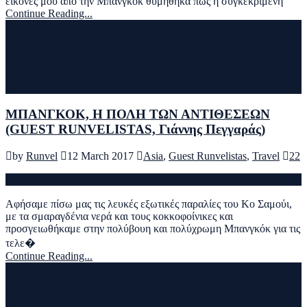
εικόνες μου από την Μπανγκόκ θυμήθηκα πως η συγκεκριμένη
Continue Reading...
ΜΠΑΝΓΚΟΚ, Η ΠΟΛΗ ΤΩΝ ΑΝΤΙΘΕΣΕΩΝ
(GUEST RUNVELISTAS, Γιάννης Πεγγαράς)
by
Runvel
12 March 2017
Asia
,
Guest Runvelistas
,
Travel
22
Αφήσαμε πίσω μας τις λευκές εξωτικές παραλίες του Κο Σαμούι,
με τα σμαραγδένια νερά και τους κοκκοφοίνικες και
προσγειωθήκαμε στην πολύβουη και πολύχρωμη Μπανγκόκ για τις
τελε�
Continue Reading...