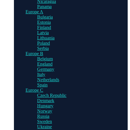
Nicaragua
Panama
Europe A
Bulgaria
Estonia
Finland
Latvia
Lithuania
Poland
Serbia
Europe B
Belgium
England
Germany
Italy
Netherlands
Spain
Europe C
Czech Republic
Denmark
Hungary
Norway
Russia
Sweden
Ukraine