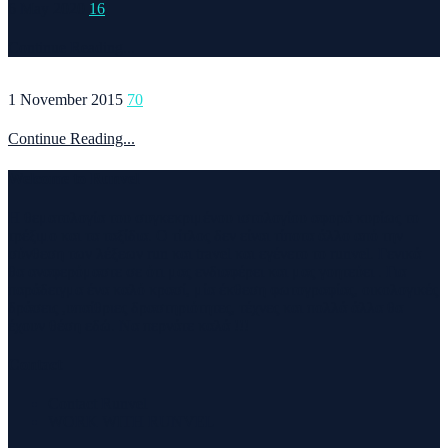
6 May 2020
16
Continue Reading...
1 November 2015
70
Continue Reading...
Welcome to Runvel
Η θεματολογία του συγκεκριμένου ιστολογίου αφορά κυρίως το
τρέξιμο και τα ταξίδια. Ο τίτλος δεν είναι τίποτα άλλο από την
σύνθεση των λέξεων run και travel και εγένετο το runvel. Γενικά
θα αναφερόμαστε σε ότι μας ενδιαφέρει και μας γοητεύει . Για
παράδειγμα ένα καλό κρασί, μία έκθεση φωτογραφίας, οικολογικές
δράσεις ,υπαίθριες δραστηριότητες, τέχνες και πολλά άλλα θα
έχουν θέση εδώ. Να περνάτε καλά !!!
Contact
Contact Runvel
WORK WITH RUNVEL