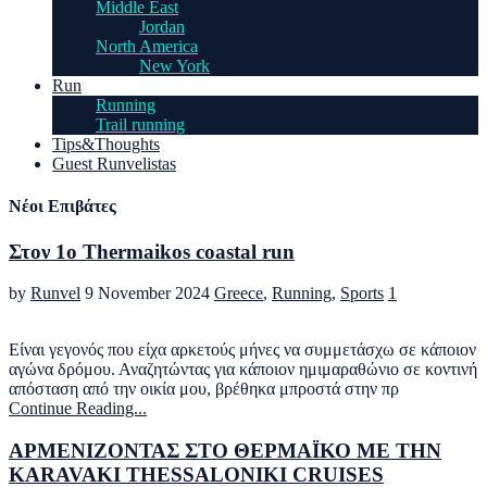
Middle East
Jordan
North America
New York
Run
Running
Trail running
Tips&Thoughts
Guest Runvelistas
Νέοι Επιβάτες
Στον 1ο Thermaikos coastal run
by
Runvel
9 November 2024
Greece
,
Running
,
Sports
1
Είναι γεγονός που είχα αρκετούς μήνες να συμμετάσχω σε κάποιον
αγώνα δρόμου. Αναζητώντας για κάποιον ημιμαραθώνιο σε κοντινή
απόσταση από την οικία μου, βρέθηκα μπροστά στην πρ
Continue Reading...
ΑΡΜΕΝΙΖΟΝΤΑΣ ΣΤΟ ΘΕΡΜΑΪΚΟ ΜΕ ΤHN
KARAVAKI THESSALONIKI CRUISES