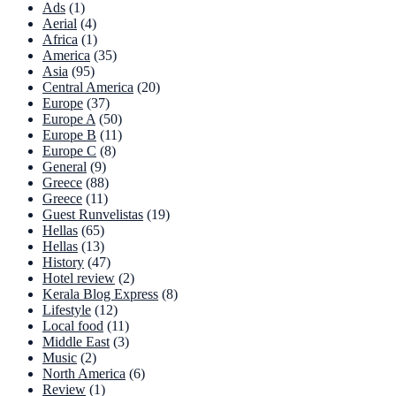
Ads
(1)
Aerial
(4)
Africa
(1)
America
(35)
Asia
(95)
Central America
(20)
Europe
(37)
Europe A
(50)
Europe B
(11)
Europe C
(8)
General
(9)
Greece
(88)
Greece
(11)
Guest Runvelistas
(19)
Hellas
(65)
Hellas
(13)
History
(47)
Hotel review
(2)
Kerala Blog Express
(8)
Lifestyle
(12)
Local food
(11)
Middle East
(3)
Music
(2)
North America
(6)
Review
(1)