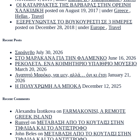
ΟΙ ΚΑΤΑΡΡΑΚΤΕΣ ΤΗΣ ΒΑΡΒΑΡΑΣ ΣΤΗΝ ΟΡΕΙΝΗ
ΧΑΛΚΙΔΙΚΗ
posted on August 19, 2017
|
under
Greece
,
Hellas
,
Travel
ΕΞΕΡΕΥΝΩΝΤΑΣ ΤΟ ΒΟΥΚΟΥΡΕΣΤΙ ΣΕ 3 ΗΜΕΡΕΣ
posted on December 28, 2018
|
under
Europe
,
Travel
Recent Posts
Σαράγεβο
July 30, 2026
ΣΤΟ ΜΑΡΑΚΑΝΑ ΓΙΑ ΤΗΝ ΦΛΑΜΕΝΚΟ
June 16, 2026
ΡΕΚΟΛΕΤΑ. ΕΝΑ ΚΟΙΜΗΤΗΡΙΟ ΥΠΑΙΘΡΙΟ ΜΟΥΣΕΙΟ
March 20, 2026
Αγαπητό Μαρόκο, ναι μεν, αλλά… όχι κι έτσι
January 21,
2026
Η ΠΟΛΥΧΡΩΜΗ ΛΑ ΜΠΟΚΑ
December 12, 2025
Recent Comments
Alexandra İzotikova
on
FARMAKONISI, A REMOTE
GREEK ISLAND
Runvel
on
ΜΕΤΑΒΑΣΗ ΑΠΟ ΤΟ ΚΟΥΤΑΙΣΙ ΣΤΗΝ
ΤΙΦΛΙΔΑ ΚΑΙ ΤΟ ΑΝΤΙΣΤΡΟΦΟ
John Beles
on
ΜΕΤΑΒΑΣΗ ΑΠΟ ΤΟ ΚΟΥΤΑΙΣΙ ΣΤΗΝ
ΤΙΦΛΙΔΑ ΚΑΙ ΤΟ ΑΝΤΙΣΤΡΟΦΟ