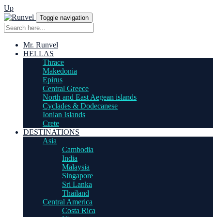
Up
Toggle navigation
Mr. Runvel
HELLAS
Thrace
Makedonia
Epirus
Central Greece
North and East Aegean islands
Cyclades & Dodecanese
Ionian Islands
Crete
DESTINATIONS
Asia
Cambodia
India
Malaysia
Singapore
Sri Lanka
Thailand
Central America
Costa Rica