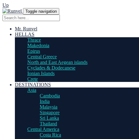
Up
Toggle navigation
Mr. Runvel
HELLAS
Thrace
Makedonia
Epirus
Central Greece
North and East Aegean islands
Cyclades & Dodecanese
Ionian Islands
Crete
DESTINATIONS
Asia
Cambodia
India
Malaysia
Singapore
Sri Lanka
Thailand
Central America
Costa Rica