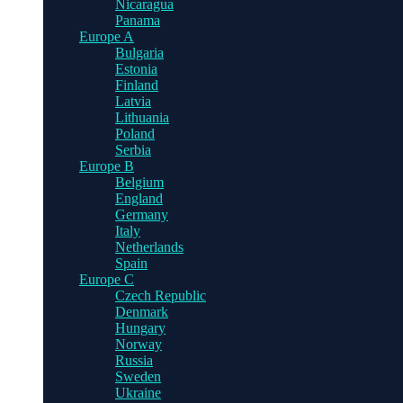
Nicaragua
Panama
Europe A
Bulgaria
Estonia
Finland
Latvia
Lithuania
Poland
Serbia
Europe B
Belgium
England
Germany
Italy
Netherlands
Spain
Europe C
Czech Republic
Denmark
Hungary
Norway
Russia
Sweden
Ukraine