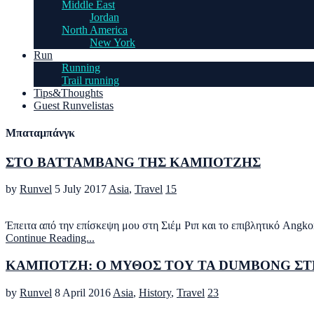
Middle East
Jordan
North America
New York
Run
Running
Trail running
Tips&Thoughts
Guest Runvelistas
Μπαταμπάνγκ
ΣΤΟ BATTAMBANG ΤΗΣ ΚΑΜΠΟΤΖΗΣ
by
Runvel
5 July 2017
Asia
,
Travel
15
Έπειτα από την επίσκεψη μου στη Σιέμ Ριπ και το επιβλητικό Angk
Continue Reading...
KΑΜΠΟΤΖΗ: Ο ΜΥΘΟΣ ΤΟΥ TA DUMBONG Σ
by
Runvel
8 April 2016
Asia
,
History
,
Travel
23