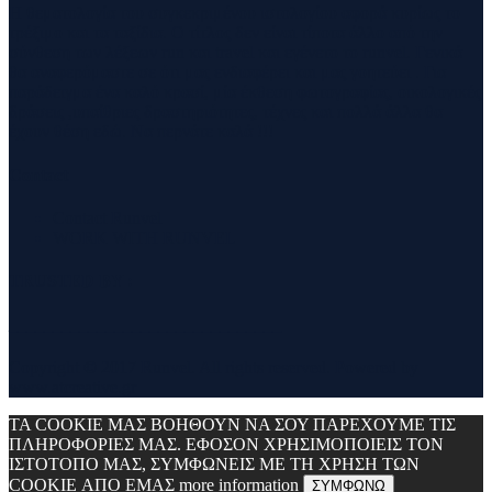
Η θεματολογία του συγκεκριμένου ιστολογίου αφορά κυρίως το
τρέξιμο και τα ταξίδια. Ο τίτλος δεν είναι τίποτα άλλο από την
σύνθεση των λέξεων run και travel και εγένετο το runvel. Γενικά
θα αναφερόμαστε σε ότι μας ενδιαφέρει και μας γοητεύει . Για
παράδειγμα ένα καλό κρασί, μία έκθεση φωτογραφίας, οικολογικές
δράσεις ,υπαίθριες δραστηριότητες, τέχνες και πολλά άλλα θα
έχουν θέση εδώ. Να περνάτε καλά !!!
Contact
Contact Runvel
WORK WITH RUNVEL
TRUSTED BY :
_______________________________
Copyright © 2017 Runvel. All rights reserved. Powered by
www.atcreative.gr
ΤΑ COOKIE ΜΑΣ ΒΟΗΘΟΥΝ ΝΑ ΣΟΥ ΠΑΡΕΧΟΥΜΕ ΤΙΣ
ΠΛΗΡΟΦΟΡΙΕΣ ΜΑΣ. ΕΦΟΣΟΝ ΧΡΗΣΙΜΟΠΟΙΕΙΣ ΤΟΝ
ΙΣΤΟΤΟΠΟ ΜΑΣ, ΣΥΜΦΩΝΕΙΣ ΜΕ ΤΗ ΧΡΗΣΗ ΤΩΝ
COOKIE ΑΠΟ ΕΜΑΣ
more information
ΣΥΜΦΩΝΩ