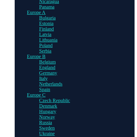
Nicaragua
Panama
Europe A
Bulgaria
Estonia
Finland
Latvia
Lithuania
Poland
Serbia
Europe B
Belgium
England
Germany
Italy
Netherlands
Spain
Europe C
Czech Republic
Denmark
Hungary
Norway
Russia
Sweden
Ukraine