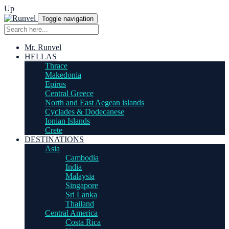
Up
Toggle navigation
Mr. Runvel
HELLAS
Thrace
Makedonia
Epirus
Central Greece
North and East Aegean islands
Cyclades & Dodecanese
Ionian Islands
Crete
DESTINATIONS
Asia
Cambodia
India
Malaysia
Singapore
Sri Lanka
Thailand
Central America
Costa Rica