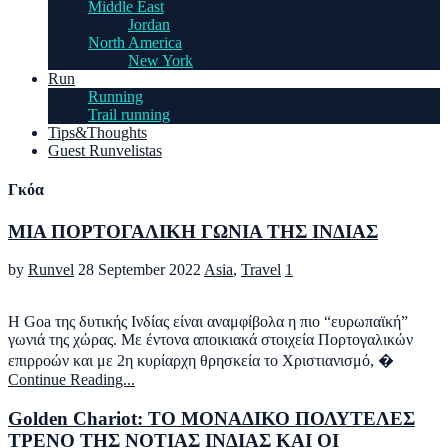
Middle East
Jordan
North America
New York
Run
Running
Trail running
Tips&Thoughts
Guest Runvelistas
Γκόα
ΜΙΑ ΠΟΡΤΟΓΑΛΙΚΗ ΓΩΝΙΑ ΤΗΣ ΙΝΔΙΑΣ
by
Runvel
28 September 2022
Asia
,
Travel
1
H Goa της δυτικής Ινδίας είναι αναμφίβολα η πιο “ευρωπαϊκή”
γωνιά της χώρας. Με έντονα αποικιακά στοιχεία Πορτογαλικών
επιρροών και με 2η κυρίαρχη θρησκεία το Χριστιανισμό, �
Continue Reading...
Golden Chariot: ΤΟ ΜΟΝΑΔΙΚΟ ΠΟΛΥΤΕΛΕΣ
ΤΡΕΝΟ ΤΗΣ ΝΟΤΙΑΣ ΙΝΔΙΑΣ ΚΑΙ ΟΙ