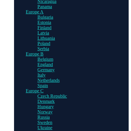
Nicaragua
Panama
Europe A
Bulgaria
Estonia
Finland
Latvia
Lithuania
Poland
Serbia
Europe B
Belgium
England
Germany
Italy
Netherlands
Spain
Europe C
Czech Republic
Denmark
Hungary
Norway
Russia
Sweden
Ukraine