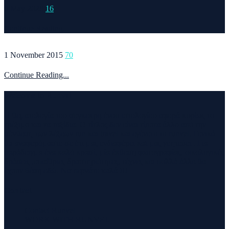
6 May 2020
16
Continue Reading...
1 November 2015
70
Continue Reading...
Welcome to Runvel
Η θεματολογία του συγκεκριμένου ιστολογίου αφορά κυρίως το
τρέξιμο και τα ταξίδια. Ο τίτλος δεν είναι τίποτα άλλο από την
σύνθεση των λέξεων run και travel και εγένετο το runvel. Γενικά
θα αναφερόμαστε σε ότι μας ενδιαφέρει και μας γοητεύει . Για
παράδειγμα ένα καλό κρασί, μία έκθεση φωτογραφίας, οικολογικές
δράσεις ,υπαίθριες δραστηριότητες, τέχνες και πολλά άλλα θα
έχουν θέση εδώ. Να περνάτε καλά !!!
Contact
Contact Runvel
WORK WITH RUNVEL