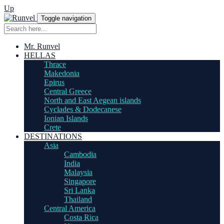
Up
Toggle navigation
Mr. Runvel
HELLAS
Thrace
Makedonia
Epirus
Central Greece
North and East Aegean islands
Cyclades & Dodecanese
Ionian Islands
Crete
DESTINATIONS
Asia
Cambodia
India
Malaysia
Singapore
Sri Lanka
Thailand
Central America
Costa Rica