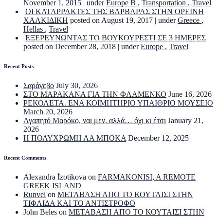
November 1, 2015
|
under
Europe B
,
Transportation
,
Travel
ΟΙ ΚΑΤΑΡΡΑΚΤΕΣ ΤΗΣ ΒΑΡΒΑΡΑΣ ΣΤΗΝ ΟΡΕΙΝΗ
ΧΑΛΚΙΔΙΚΗ
posted on August 19, 2017
|
under
Greece
,
Hellas
,
Travel
ΕΞΕΡΕΥΝΩΝΤΑΣ ΤΟ ΒΟΥΚΟΥΡΕΣΤΙ ΣΕ 3 ΗΜΕΡΕΣ
posted on December 28, 2018
|
under
Europe
,
Travel
Recent Posts
Σαράγεβο
July 30, 2026
ΣΤΟ ΜΑΡΑΚΑΝΑ ΓΙΑ ΤΗΝ ΦΛΑΜΕΝΚΟ
June 16, 2026
ΡΕΚΟΛΕΤΑ. ΕΝΑ ΚΟΙΜΗΤΗΡΙΟ ΥΠΑΙΘΡΙΟ ΜΟΥΣΕΙΟ
March 20, 2026
Αγαπητό Μαρόκο, ναι μεν, αλλά… όχι κι έτσι
January 21,
2026
Η ΠΟΛΥΧΡΩΜΗ ΛΑ ΜΠΟΚΑ
December 12, 2025
Recent Comments
Alexandra İzotikova
on
FARMAKONISI, A REMOTE
GREEK ISLAND
Runvel
on
ΜΕΤΑΒΑΣΗ ΑΠΟ ΤΟ ΚΟΥΤΑΙΣΙ ΣΤΗΝ
ΤΙΦΛΙΔΑ ΚΑΙ ΤΟ ΑΝΤΙΣΤΡΟΦΟ
John Beles
on
ΜΕΤΑΒΑΣΗ ΑΠΟ ΤΟ ΚΟΥΤΑΙΣΙ ΣΤΗΝ