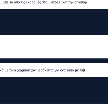
 Έπειτα από τις εκδρομές στο Kazbegi και την οινοπαρ
ικά με το Αζερμπαϊτζάν. Πρόκειται για ένα τόπο με π�