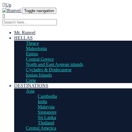
Up
Toggle navigation
Mr. Runvel
HELLAS
Thrace
Makedonia
Epirus
Central Greece
North and East Aegean islands
Cyclades & Dodecanese
Ionian Islands
Crete
DESTINATIONS
Asia
Cambodia
India
Malaysia
Singapore
Sri Lanka
Thailand
Central America