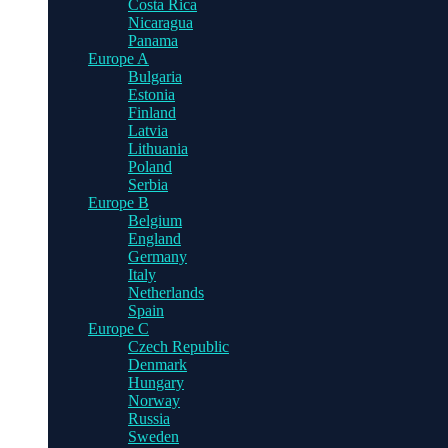
Costa Rica
Nicaragua
Panama
Europe A
Bulgaria
Estonia
Finland
Latvia
Lithuania
Poland
Serbia
Europe B
Belgium
England
Germany
Italy
Netherlands
Spain
Europe C
Czech Republic
Denmark
Hungary
Norway
Russia
Sweden