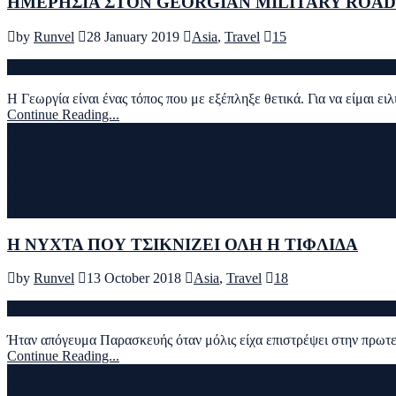
ΗΜΕΡΗΣΙΑ ΣΤΟΝ GEORGIAN MILITARY ROAD 
by
Runvel
28 January 2019
Asia
,
Travel
15
Η Γεωργία είναι ένας τόπος που με εξέπληξε θετικά. Για να είμαι ε
Continue Reading...
Η ΝΥΧΤΑ ΠΟΥ ΤΣΙΚΝΙΖΕΙ ΟΛΗ Η ΤΙΦΛΙΔΑ
by
Runvel
13 October 2018
Asia
,
Travel
18
Ήταν απόγευμα Παρασκευής όταν μόλις είχα επιστρέψει στην πρωτε
Continue Reading...