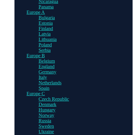
Nicaragua
Panama
Europe A
Bulgaria
Estonia
Finland
Latvia
Lithuania
Poland
Serbia
Europe B
Belgium
England
Germany
Italy
Netherlands
Spain
Europe C
Czech Republic
Denmark
Hungary
Norway
Russia
Sweden
Ukraine