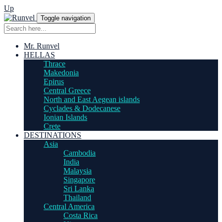
Up
Toggle navigation
Mr. Runvel
HELLAS
Thrace
Makedonia
Epirus
Central Greece
North and East Aegean islands
Cyclades & Dodecanese
Ionian Islands
Crete
DESTINATIONS
Asia
Cambodia
India
Malaysia
Singapore
Sri Lanka
Thailand
Central America
Costa Rica