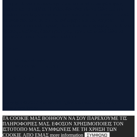
Η θεματολογία του συγκεκριμένου ιστολογίου αφορά κυρίως το
τρέξιμο και τα ταξίδια. Ο τίτλος δεν είναι τίποτα άλλο από την
σύνθεση των λέξεων run και travel και εγένετο το runvel. Γενικά
θα αναφερόμαστε σε ότι μας ενδιαφέρει και μας γοητεύει . Για
παράδειγμα ένα καλό κρασί, μία έκθεση φωτογραφίας, οικολογικές
δράσεις ,υπαίθριες δραστηριότητες, τέχνες και πολλά άλλα θα
έχουν θέση εδώ. Να περνάτε καλά !!!
Contact
Contact Runvel
WORK WITH RUNVEL
TRUSTED BY :
_______________________________
Copyright © 2017 Runvel. All rights reserved. Powered by
www.atcreative.gr
ΤΑ COOKIE ΜΑΣ ΒΟΗΘΟΥΝ ΝΑ ΣΟΥ ΠΑΡΕΧΟΥΜΕ ΤΙΣ
ΠΛΗΡΟΦΟΡΙΕΣ ΜΑΣ. ΕΦΟΣΟΝ ΧΡΗΣΙΜΟΠΟΙΕΙΣ ΤΟΝ
ΙΣΤΟΤΟΠΟ ΜΑΣ, ΣΥΜΦΩΝΕΙΣ ΜΕ ΤΗ ΧΡΗΣΗ ΤΩΝ
COOKIE ΑΠΟ ΕΜΑΣ
more information
ΣΥΜΦΩΝΩ