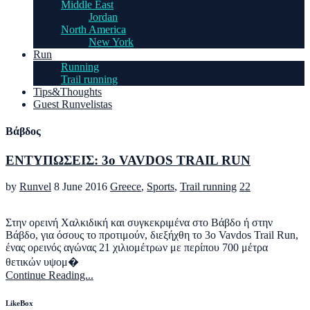
Middle East
Jordan
North America
New York
Run
Running
Trail running
Tips&Thoughts
Guest Runvelistas
Βάβδος
ΕΝΤΥΠΩΣΕΙΣ: 3ο VAVDOS TRAIL RUN
by
Runvel
8 June 2016
Greece
,
Sports
,
Trail running
22
Στην ορεινή Χαλκιδική και συγκεκριμένα στο Βάβδο ή στην
Βάβδο, για όσους το προτιμούν, διεξήχθη το 3ο Vavdos Trail Run,
ένας ορεινός αγώνας 21 χιλιομέτρων με περίπου 700 μέτρα
θετικών υψομ�
Continue Reading...
LikeBox