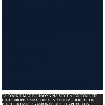
Η θεματολογία του συγκεκριμένου ιστολογίου αφορά κυρίως το
τρέξιμο και τα ταξίδια. Ο τίτλος δεν είναι τίποτα άλλο από την
σύνθεση των λέξεων run και travel και εγένετο το runvel. Γενικά
θα αναφερόμαστε σε ότι μας ενδιαφέρει και μας γοητεύει . Για
παράδειγμα ένα καλό κρασί, μία έκθεση φωτογραφίας, οικολογικές
δράσεις ,υπαίθριες δραστηριότητες, τέχνες και πολλά άλλα θα
έχουν θέση εδώ. Να περνάτε καλά !!!
Contact
Contact Runvel
WORK WITH RUNVEL
TRUSTED BY :
_______________________________
Copyright © 2017 Runvel. All rights reserved. Powered by
www.atcreative.gr
ΤΑ COOKIE ΜΑΣ ΒΟΗΘΟΥΝ ΝΑ ΣΟΥ ΠΑΡΕΧΟΥΜΕ ΤΙΣ
ΠΛΗΡΟΦΟΡΙΕΣ ΜΑΣ. ΕΦΟΣΟΝ ΧΡΗΣΙΜΟΠΟΙΕΙΣ ΤΟΝ
ΙΣΤΟΤΟΠΟ ΜΑΣ, ΣΥΜΦΩΝΕΙΣ ΜΕ ΤΗ ΧΡΗΣΗ ΤΩΝ