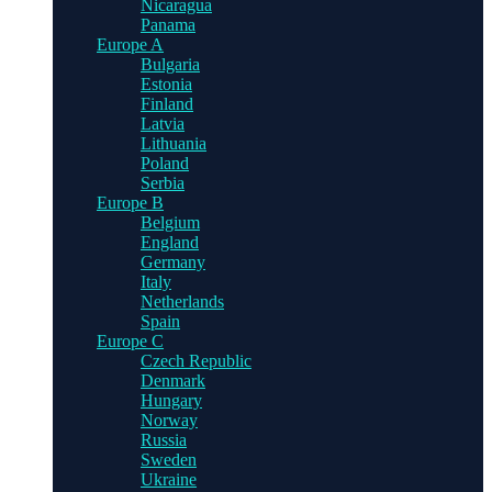
Nicaragua
Panama
Europe A
Bulgaria
Estonia
Finland
Latvia
Lithuania
Poland
Serbia
Europe B
Belgium
England
Germany
Italy
Netherlands
Spain
Europe C
Czech Republic
Denmark
Hungary
Norway
Russia
Sweden
Ukraine