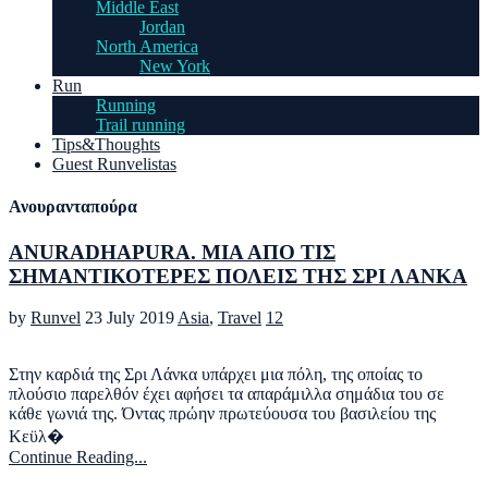
Middle East
Jordan
North America
New York
Run
Running
Trail running
Tips&Thoughts
Guest Runvelistas
Ανουρανταπούρα
ANURADHAPURA. ΜΙΑ ΑΠΟ ΤΙΣ
ΣΗΜΑΝΤΙΚΟΤΕΡΕΣ ΠΟΛΕΙΣ ΤΗΣ ΣΡΙ ΛΑΝΚΑ
by
Runvel
23 July 2019
Asia
,
Travel
12
Στην καρδιά της Σρι Λάνκα υπάρχει μια πόλη, της οποίας το
πλούσιο παρελθόν έχει αφήσει τα απαράμιλλα σημάδια του σε
κάθε γωνιά της. Όντας πρώην πρωτεύουσα του βασιλείου της
Κεϋλ�
Continue Reading...