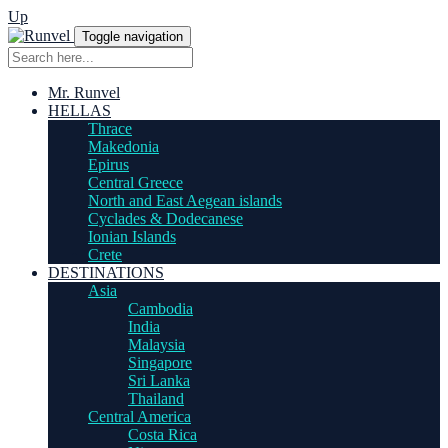
Up
Toggle navigation
Mr. Runvel
HELLAS
Thrace
Makedonia
Epirus
Central Greece
North and East Aegean islands
Cyclades & Dodecanese
Ionian Islands
Crete
DESTINATIONS
Asia
Cambodia
India
Malaysia
Singapore
Sri Lanka
Thailand
Central America
Costa Rica