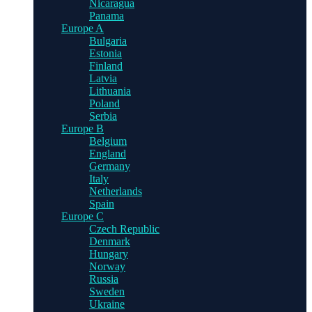
Nicaragua
Panama
Europe A
Bulgaria
Estonia
Finland
Latvia
Lithuania
Poland
Serbia
Europe B
Belgium
England
Germany
Italy
Netherlands
Spain
Europe C
Czech Republic
Denmark
Hungary
Norway
Russia
Sweden
Ukraine