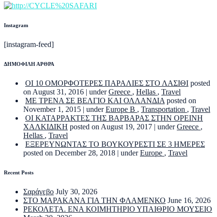
Instagram
[instagram-feed]
ΔΗΜΟΦΙΛΗ ΑΡΘΡΑ
ΟΙ 10 ΟΜΟΡΦΟΤΕΡΕΣ ΠΑΡΑΛΙΕΣ ΣΤΟ ΛΑΣΙΘΙ
posted
on August 31, 2016
|
under
Greece
,
Hellas
,
Travel
ΜΕ ΤΡΕΝΑ ΣΕ ΒΕΛΓΙΟ ΚΑΙ ΟΛΛΑΝΔΙΑ
posted on
November 1, 2015
|
under
Europe B
,
Transportation
,
Travel
ΟΙ ΚΑΤΑΡΡΑΚΤΕΣ ΤΗΣ ΒΑΡΒΑΡΑΣ ΣΤΗΝ ΟΡΕΙΝΗ
ΧΑΛΚΙΔΙΚΗ
posted on August 19, 2017
|
under
Greece
,
Hellas
,
Travel
ΕΞΕΡΕΥΝΩΝΤΑΣ ΤΟ ΒΟΥΚΟΥΡΕΣΤΙ ΣΕ 3 ΗΜΕΡΕΣ
posted on December 28, 2018
|
under
Europe
,
Travel
Recent Posts
Σαράγεβο
July 30, 2026
ΣΤΟ ΜΑΡΑΚΑΝΑ ΓΙΑ ΤΗΝ ΦΛΑΜΕΝΚΟ
June 16, 2026
ΡΕΚΟΛΕΤΑ. ΕΝΑ ΚΟΙΜΗΤΗΡΙΟ ΥΠΑΙΘΡΙΟ ΜΟΥΣΕΙΟ