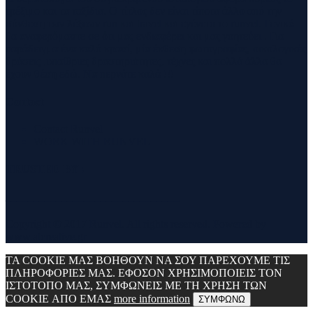
τρέξιμο και τα ταξίδια. Ο τίτλος δεν είναι τίποτα άλλο από την
σύνθεση των λέξεων run και travel και εγένετο το runvel. Γενικά
θα αναφερόμαστε σε ότι μας ενδιαφέρει και μας γοητεύει . Για
παράδειγμα ένα καλό κρασί, μία έκθεση φωτογραφίας, οικολογικές
δράσεις ,υπαίθριες δραστηριότητες, τέχνες και πολλά άλλα θα
έχουν θέση εδώ. Να περνάτε καλά !!!
Contact
Contact Runvel
WORK WITH RUNVEL
TRUSTED BY :
_______________________________
Copyright © 2017 Runvel. All rights reserved. Powered by
www.atcreative.gr
ΤΑ COOKIE ΜΑΣ ΒΟΗΘΟΥΝ ΝΑ ΣΟΥ ΠΑΡΕΧΟΥΜΕ ΤΙΣ
ΠΛΗΡΟΦΟΡΙΕΣ ΜΑΣ. ΕΦΟΣΟΝ ΧΡΗΣΙΜΟΠΟΙΕΙΣ ΤΟΝ
ΙΣΤΟΤΟΠΟ ΜΑΣ, ΣΥΜΦΩΝΕΙΣ ΜΕ ΤΗ ΧΡΗΣΗ ΤΩΝ
COOKIE ΑΠΟ ΕΜΑΣ
more information
ΣΥΜΦΩΝΩ