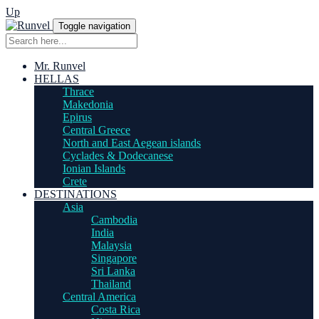
Up
Toggle navigation
Mr. Runvel
HELLAS
Thrace
Makedonia
Epirus
Central Greece
North and East Aegean islands
Cyclades & Dodecanese
Ionian Islands
Crete
DESTINATIONS
Asia
Cambodia
India
Malaysia
Singapore
Sri Lanka
Thailand
Central America
Costa Rica