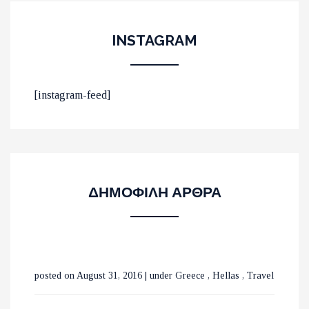
INSTAGRAM
ΟΙ 10 ΟΜΟΡΦΟΤΕΡΕΣ
[instagram-feed]
ΠΑΡΑΛΙΕΣ ΣΤΟ ΛΑΣΙΘΙ
ΜΕ ΤΡΕΝΑ ΣΕ ΒΕΛΓΙΟ ΚΑΙ
ΔΗΜΟΦΙΛΗ ΑΡΘΡΑ
ΟΛΛΑΝΔΙΑ
ΟΙ ΚΑΤΑΡΡΑΚΤΕΣ ΤΗΣ
posted on August 31, 2016
|
under
Greece
,
Hellas
,
Travel
ΒΑΡΒΑΡΑΣ ΣΤΗΝ ΟΡΕΙΝΗ