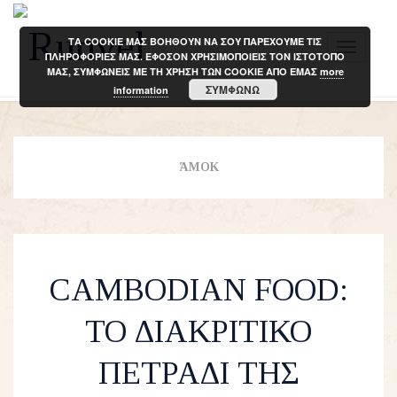
ΤΑ COOKIE ΜΑΣ ΒΟΗΘΟΥΝ ΝΑ ΣΟΥ ΠΑΡΕΧΟΥΜΕ ΤΙΣ
T
ΠΛΗΡΟΦΟΡΙΕΣ ΜΑΣ. ΕΦΟΣΟΝ ΧΡΗΣΙΜΟΠΟΙΕΙΣ ΤΟΝ ΙΣΤΟΤΟΠΟ
ΜΑΣ, ΣΥΜΦΩΝΕΙΣ ΜΕ ΤΗ ΧΡΗΣΗ ΤΩΝ COOKIE ΑΠΟ ΕΜΑΣ
more
o
ΣΥΜΦΩΝΩ
information
g
g
l
e
ΆΜΟΚ
n
a
v
i
CAMBODIAN FOOD:
g
a
ΤΟ ΔΙΑΚΡΙΤΙΚΟ
t
i
ΠΕΤΡΑΔΙ ΤΗΣ
o
n