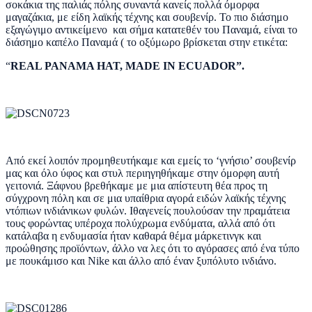
σοκάκια της παλιάς πόλης συναντά κανείς πολλά όμορφα
μαγαζάκια, με είδη λαϊκής τέχνης και σουβενίρ. Το πιο διάσημο
εξαγώγιμο αντικείμενο και σήμα κατατεθέν του Παναμά, είναι το
διάσημο καπέλο Παναμά ( το οξύμωρο βρίσκεται στην ετικέτα:
“
REAL PANAMA HAT, MADE IN ECUADOR”.
Από εκεί λοιπόν προμηθευτήκαμε και εμείς το ‘γνήσιο’ σουβενίρ
μας και όλο ύφος και στυλ περιηγηθήκαμε στην όμορφη αυτή
γειτονιά. Ξάφνου βρεθήκαμε με μια απίστευτη θέα προς τη
σύγχρονη πόλη και σε μια υπαίθρια αγορά ειδών λαϊκής τέχνης
ντόπιων ινδιάνικων φυλών. Ιθαγενείς πουλούσαν την πραμάτεια
τους φορώντας υπέροχα πολύχρωμα ενδύματα, αλλά από ότι
κατάλαβα η ενδυμασία ήταν καθαρά θέμα μάρκετινγκ και
προώθησης προϊόντων, άλλο να λες ότι το αγόρασες από ένα τύπο
με πουκάμισο και Nike και άλλο από έναν ξυπόλυτο ινδιάνο.