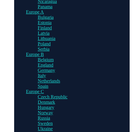
Nicaragua
Panama
Europe A
Bulgaria
Estonia
Finland
Latvia
Lithuania
Poland
Serbia
Europe B
Belgium
England
Germany
Italy
Netherlands
Spain
Europe C
Czech Republic
Denmark
Hungary
Norway
Russia
Sweden
Ukraine