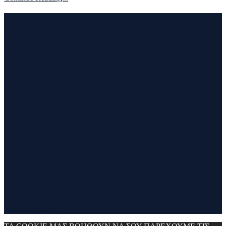
Welcome to Runvel
Η θεματολογία του συγκεκριμένου ιστολογίου αφορά κυρίως το
τρέξιμο και τα ταξίδια. Ο τίτλος δεν είναι τίποτα άλλο από την
σύνθεση των λέξεων run και travel και εγένετο το runvel. Γενικά
θα αναφερόμαστε σε ότι μας ενδιαφέρει και μας γοητεύει . Για
παράδειγμα ένα καλό κρασί, μία έκθεση φωτογραφίας, οικολογικές
δράσεις ,υπαίθριες δραστηριότητες, τέχνες και πολλά άλλα θα
έχουν θέση εδώ. Να περνάτε καλά !!!
Contact
Contact Runvel
WORK WITH RUNVEL
TRUSTED BY :
_______________________________
Copyright © 2017 Runvel. All rights reserved. Powered by
www.atcreative.gr