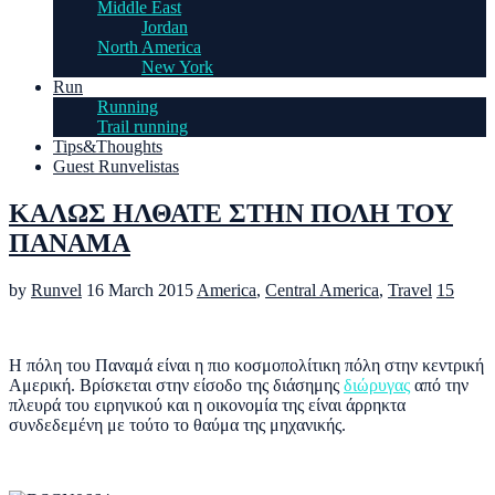
Middle East
Jordan
North America
New York
Run
Running
Trail running
Tips&Thoughts
Guest Runvelistas
ΚΑΛΩΣ ΗΛΘΑΤΕ ΣΤΗΝ ΠΟΛΗ ΤΟΥ
ΠΑΝΑΜΑ
by
Runvel
16 March 2015
America
,
Central America
,
Travel
15
Η πόλη του Παναμά είναι η πιο κοσμοπολίτικη πόλη στην κεντρική
Αμερική. Βρίσκεται στην είσοδο της διάσημης
διώρυγας
από την
πλευρά του ειρηνικού και η οικονομία της είναι άρρηκτα
συνδεδεμένη με τούτο το θαύμα της μηχανικής.