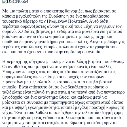
Με μια πρώτη ματιά ο επισκέπτης θα νομίζει πως βρίσκεται σε
κάποια μεγαλούπολη της Ευρώπης η σε ένα παραθαλάσσιο
τουριστικό θέρετρο των Ηνωμένων Πολιτειών. Αυτό διότι
τεράστιοι ουρανοξύστες δίνουν τη δική τους μάχη να αγγίξουν τον
ουρανό. Χλιδάτες βιτρίνες με ενδύματα και μοντέρνα είδη σπιτιού
βρίσκονται παντού στα κεντρικά σημεία της πόλης, μέχρι και
υπαίθρια δωρεάν γυμναστήρια για τους πολίτες. Λόγο της διώρυγας
τεράστιες ναυτιλιακές εταιρίες κολοσσοί έχουν τα γραφεία τους
εκεί και αυτό έχει αντίκτυπο στην ευρύτερη οικονομία.
Η περιοχή της σύγχρονης πόλης είναι απλώς η βιτρίνα του έθνους.
Οι αντιθέσεις που μπορεί να συναντήσει κανείς είναι πολλές.
Υπάρχουν περιοχές στις οποίες οι κάτοικοι συνωστίζονται στις
παραγκουπόλεις όπως επίσης και περιοχές των εύπορων
προαστίων με τις πολυτελείς κατοικίες και το υψηλό βιοτικό
επίπεδο. Είναι απίστευτο ότι σε ένα δεκάλεπτο περίπατο ο
ταξιδιώτης είναι πιθανό τη μια στιγμή να περνά από ένα πεντάστερο
ξενοδοχείο και ένα κατάστημα Gucci και αμέσως μετά να
βρίσκεται σε συνοικία με παραπήγματα δίχως αποχετευτικό δίκτυο
και με υψηλή εγκληματικότητα, απαιτεί μεγάλη προσοχή κυρίως τη
νύχτα. Ένα τέτοιο λαθάκι αποφεύχθηκε την τελευταία στιγμή χάρη
στην παρέμβαση ενός ντόπιου στο λεωφορείο που μας συνέστησε
να μη συνεχίσουμε και ευτυχώς κατεβήκαμε μια στάση πριν το