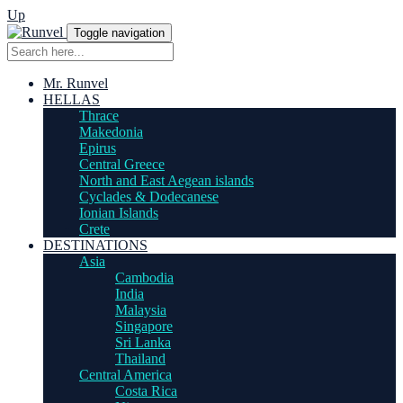
Up
Toggle navigation
Mr. Runvel
HELLAS
Thrace
Makedonia
Epirus
Central Greece
North and East Aegean islands
Cyclades & Dodecanese
Ionian Islands
Crete
DESTINATIONS
Asia
Cambodia
India
Malaysia
Singapore
Sri Lanka
Thailand
Central America
Costa Rica