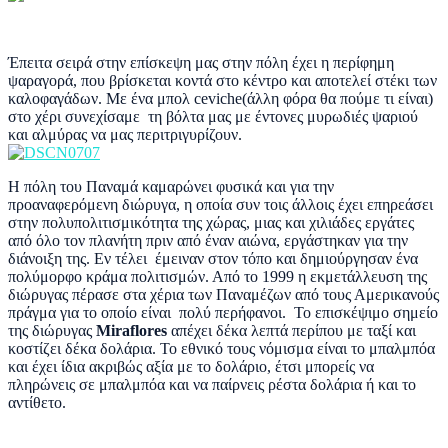
Έπειτα σειρά στην επίσκεψη μας στην πόλη έχει η περίφημη
ψαραγορά, που βρίσκεται κοντά στο κέντρο και αποτελεί στέκι των
καλοφαγάδων. Με ένα μπολ ceviche(άλλη φόρα θα πούμε τι είναι)
στο χέρι συνεχίσαμε τη βόλτα μας με έντονες μυρωδιές ψαριού
και αλμύρας να μας περιτριγυρίζουν.
Η πόλη του Παναμά καμαρώνει φυσικά και για την
προαναφερόμενη διώρυγα, η οποία συν τοις άλλοις έχει επηρεάσει
στην πολυπολιτισμικότητα της χώρας, μιας και χιλιάδες εργάτες
από όλο τον πλανήτη πριν από έναν αιώνα, εργάστηκαν για την
διάνοιξη της. Εν τέλει έμειναν στον τόπο και δημιούργησαν ένα
πολύμορφο κράμα πολιτισμών. Από το 1999 η εκμετάλλευση της
διώρυγας πέρασε στα χέρια των Παναμέζων από τους Αμερικανούς
πράγμα για το οποίο είναι πολύ περήφανοι. Το επισκέψιμο σημείο
της διώρυγας
Miraflores
απέχει δέκα λεπτά περίπου με ταξί και
κοστίζει δέκα δολάρια. Το εθνικό τους νόμισμα είναι το μπαλμπόα
και έχει ίδια ακριβώς αξία με το δολάριο, έτσι μπορείς να
πληρώνεις σε μπαλμπόα και να παίρνεις ρέστα δολάρια ή και το
αντίθετο.