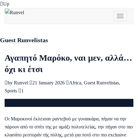
Up
Toggle
navigati
Guest Runvelistas
Αγαπητό Μαρόκο, ναι μεν, αλλά…
όχι κι έτσι
by
Runvel
21 January 2026
Africa
,
Guest Runvelistas
,
Sports
1
Οι Μαροκινοί έκλεισαν ραντεβού με γυναικάρα, πήγαν να την
πάρουν από το σπίτι της με αμάξι πολυτελείας, την πήγαν στο πιο
κλασάτο ρεστοράν τής πόλης, μετά για ποτό στο πιο exclusive