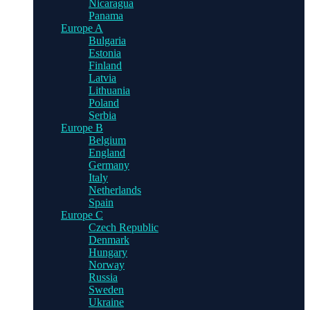
Nicaragua
Panama
Europe A
Bulgaria
Estonia
Finland
Latvia
Lithuania
Poland
Serbia
Europe B
Belgium
England
Germany
Italy
Netherlands
Spain
Europe C
Czech Republic
Denmark
Hungary
Norway
Russia
Sweden
Ukraine