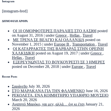
Instagram
[instagram-feed]
ΔΗΜΟΦΙΛΗ ΑΡΘΡΑ
ΟΙ 10 ΟΜΟΡΦΟΤΕΡΕΣ ΠΑΡΑΛΙΕΣ ΣΤΟ ΛΑΣΙΘΙ
posted
on August 31, 2016
|
under
Greece
,
Hellas
,
Travel
ΜΕ ΤΡΕΝΑ ΣΕ ΒΕΛΓΙΟ ΚΑΙ ΟΛΛΑΝΔΙΑ
posted on
November 1, 2015
|
under
Europe B
,
Transportation
,
Travel
ΟΙ ΚΑΤΑΡΡΑΚΤΕΣ ΤΗΣ ΒΑΡΒΑΡΑΣ ΣΤΗΝ ΟΡΕΙΝΗ
ΧΑΛΚΙΔΙΚΗ
posted on August 19, 2017
|
under
Greece
,
Hellas
,
Travel
ΕΞΕΡΕΥΝΩΝΤΑΣ ΤΟ ΒΟΥΚΟΥΡΕΣΤΙ ΣΕ 3 ΗΜΕΡΕΣ
posted on December 28, 2018
|
under
Europe
,
Travel
Recent Posts
Σαράγεβο
July 30, 2026
ΣΤΟ ΜΑΡΑΚΑΝΑ ΓΙΑ ΤΗΝ ΦΛΑΜΕΝΚΟ
June 16, 2026
ΡΕΚΟΛΕΤΑ. ΕΝΑ ΚΟΙΜΗΤΗΡΙΟ ΥΠΑΙΘΡΙΟ ΜΟΥΣΕΙΟ
March 20, 2026
Αγαπητό Μαρόκο, ναι μεν, αλλά… όχι κι έτσι
January 21,
2026