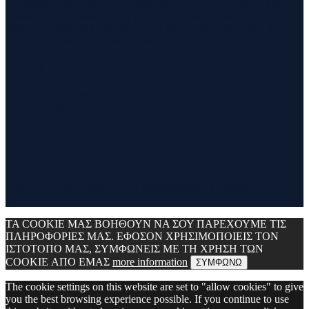
θα αναφερόμαστε σε ότι μας ενδιαφέρει και μας γοητεύει . Για
παράδειγμα ένα καλό κρασί, μία έκθεση φωτογραφίας, οικολογικές
δράσεις ,υπαίθριες δραστηριότητες, τέχνες και πολλά άλλα θα
έχουν θέση εδώ. Να περνάτε καλά !!!
Contact
Contact Runvel
WORK WITH RUNVEL
TRUSTED BY :
_______________________________
Copyright © 2017 Runvel. All rights reserved. Powered by
www.atcreative.gr
ΤΑ COOKIE ΜΑΣ ΒΟΗΘΟΥΝ ΝΑ ΣΟΥ ΠΑΡΕΧΟΥΜΕ ΤΙΣ
ΠΛΗΡΟΦΟΡΙΕΣ ΜΑΣ. ΕΦΟΣΟΝ ΧΡΗΣΙΜΟΠΟΙΕΙΣ ΤΟΝ
ΙΣΤΟΤΟΠΟ ΜΑΣ, ΣΥΜΦΩΝΕΙΣ ΜΕ ΤΗ ΧΡΗΣΗ ΤΩΝ
COOKIE ΑΠΟ ΕΜΑΣ
more information
ΣΥΜΦΩΝΩ
The cookie settings on this website are set to "allow cookies" to give
you the best browsing experience possible. If you continue to use