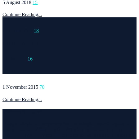
5 August 2018
15
Continue Reading...
15 March 2015
18
Continue Reading...
6 May 2020
16
Continue Reading...
1 November 2015
70
Continue Reading...
Welcome to Runvel
Η θεματολογία του συγκεκριμένου ιστολογίου αφορά κυρίως το
τρέξιμο και τα ταξίδια. Ο τίτλος δεν είναι τίποτα άλλο από την
σύνθεση των λέξεων run και travel και εγένετο το runvel. Γενικά