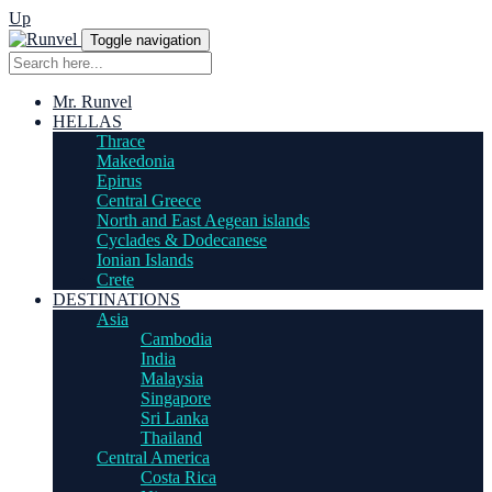
Up
Toggle navigation
Mr. Runvel
HELLAS
Thrace
Makedonia
Epirus
Central Greece
North and East Aegean islands
Cyclades & Dodecanese
Ionian Islands
Crete
DESTINATIONS
Asia
Cambodia
India
Malaysia
Singapore
Sri Lanka
Thailand
Central America
Costa Rica