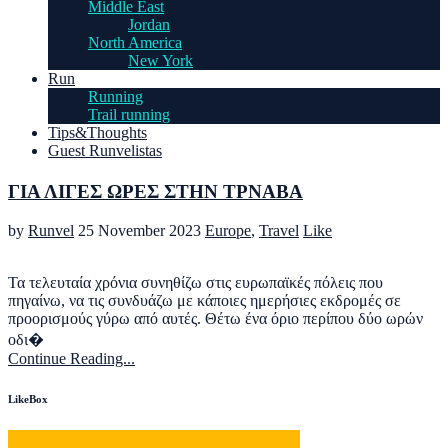
Middle East
Jordan
North America
New York
Run
Running
Trail running
Tips&Thoughts
Guest Runvelistas
ΓΙΑ ΛΙΓΕΣ ΩΡΕΣ ΣΤΗΝ ΤΡΝΑΒΑ
by
Runvel
25 November 2023
Europe
,
Travel
Like
Τα τελευταία χρόνια συνηθίζω στις ευρωπαϊκές πόλεις που
πηγαίνω, να τις συνδυάζω με κάποιες ημερήσιες εκδρομές σε
προορισμούς γύρω από αυτές. Θέτω ένα όριο περίπου δύο ωρών
οδι�
Continue Reading...
LikeBox