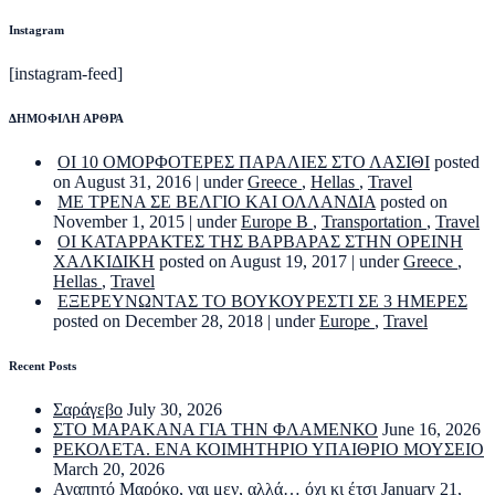
Instagram
[instagram-feed]
ΔΗΜΟΦΙΛΗ ΑΡΘΡΑ
ΟΙ 10 ΟΜΟΡΦΟΤΕΡΕΣ ΠΑΡΑΛΙΕΣ ΣΤΟ ΛΑΣΙΘΙ
posted
on August 31, 2016
|
under
Greece
,
Hellas
,
Travel
ΜΕ ΤΡΕΝΑ ΣΕ ΒΕΛΓΙΟ ΚΑΙ ΟΛΛΑΝΔΙΑ
posted on
November 1, 2015
|
under
Europe B
,
Transportation
,
Travel
ΟΙ ΚΑΤΑΡΡΑΚΤΕΣ ΤΗΣ ΒΑΡΒΑΡΑΣ ΣΤΗΝ ΟΡΕΙΝΗ
ΧΑΛΚΙΔΙΚΗ
posted on August 19, 2017
|
under
Greece
,
Hellas
,
Travel
ΕΞΕΡΕΥΝΩΝΤΑΣ ΤΟ ΒΟΥΚΟΥΡΕΣΤΙ ΣΕ 3 ΗΜΕΡΕΣ
posted on December 28, 2018
|
under
Europe
,
Travel
Recent Posts
Σαράγεβο
July 30, 2026
ΣΤΟ ΜΑΡΑΚΑΝΑ ΓΙΑ ΤΗΝ ΦΛΑΜΕΝΚΟ
June 16, 2026
ΡΕΚΟΛΕΤΑ. ΕΝΑ ΚΟΙΜΗΤΗΡΙΟ ΥΠΑΙΘΡΙΟ ΜΟΥΣΕΙΟ
March 20, 2026
Αγαπητό Μαρόκο, ναι μεν, αλλά… όχι κι έτσι
January 21,