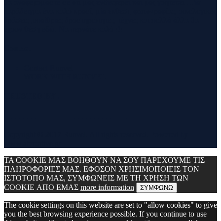
θα αναφερόμαστε σε ότι μας ενδιαφέρει και μας γοητεύει . Για
παράδειγμα ένα καλό κρασί, μία έκθεση φωτογραφίας, οικολογικές
δράσεις ,υπαίθριες δραστηριότητες, τέχνες και πολλά άλλα θα
έχουν θέση εδώ. Να περνάτε καλά !!!
Contact
Contact Runvel
WORK WITH RUNVEL
TRUSTED BY :
_______________________________
Copyright © 2017 Runvel. All rights reserved. Powered by
www.atcreative.gr
ΤΑ COOKIE ΜΑΣ ΒΟΗΘΟΥΝ ΝΑ ΣΟΥ ΠΑΡΕΧΟΥΜΕ ΤΙΣ
ΠΛΗΡΟΦΟΡΙΕΣ ΜΑΣ. ΕΦΟΣΟΝ ΧΡΗΣΙΜΟΠΟΙΕΙΣ ΤΟΝ
ΙΣΤΟΤΟΠΟ ΜΑΣ, ΣΥΜΦΩΝΕΙΣ ΜΕ ΤΗ ΧΡΗΣΗ ΤΩΝ
COOKIE ΑΠΟ ΕΜΑΣ
more information
ΣΥΜΦΩΝΩ
The cookie settings on this website are set to "allow cookies" to give
you the best browsing experience possible. If you continue to use