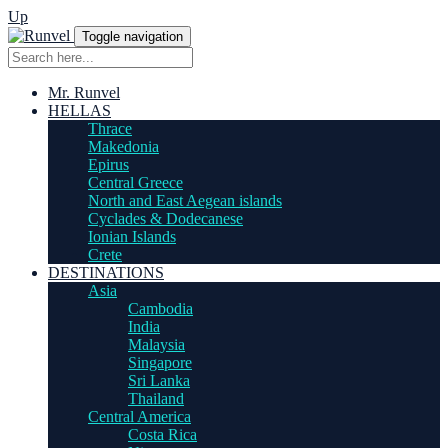
Up
Toggle navigation
Mr. Runvel
HELLAS
Thrace
Makedonia
Epirus
Central Greece
North and East Aegean islands
Cyclades & Dodecanese
Ionian Islands
Crete
DESTINATIONS
Asia
Cambodia
India
Malaysia
Singapore
Sri Lanka
Thailand
Central America
Costa Rica