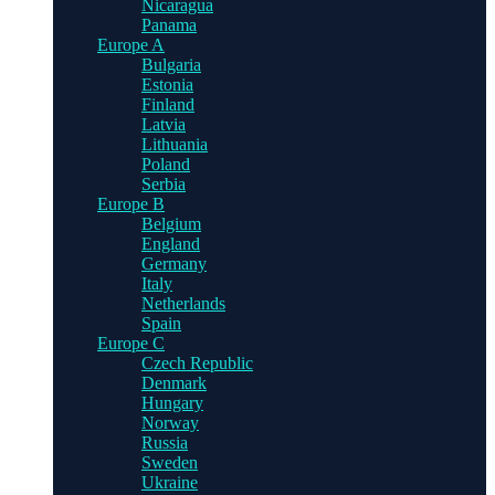
Nicaragua
Panama
Europe A
Bulgaria
Estonia
Finland
Latvia
Lithuania
Poland
Serbia
Europe B
Belgium
England
Germany
Italy
Netherlands
Spain
Europe C
Czech Republic
Denmark
Hungary
Norway
Russia
Sweden
Ukraine