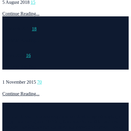
5 August 2018
15
Continue Reading...
15 March 2015
18
Continue Reading...
6 May 2020
16
Continue Reading...
1 November 2015
70
Continue Reading...
Welcome to Runvel
Η θεματολογία του συγκεκριμένου ιστολογίου αφορά κυρίως το
τρέξιμο και τα ταξίδια. Ο τίτλος δεν είναι τίποτα άλλο από την
σύνθεση των λέξεων run και travel και εγένετο το runvel. Γενικά