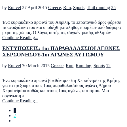
by
Runvel
27 April 2015
Greece
,
Run
,
Sports
,
Trail running
25
Ένα κυριακάτικο πρωινό του Απρίλη, το Στρατονικό όρος φόρεσε
τα ανοιξιάτικα του και υποδέχθηκε πλήθος δρομέων από διάφορα
μέρη της χώρας. Ο λόγος αυτής της συγκέντρωσης αθλητών
Continue Reading...
ΕΝΤΥΠΩΣΕΙΣ: 1οι ΠΑΡΑΘΑΛΑΣΣΙΟΙ ΑΓΩΝΕΣ
ΧΕΡΣΟΝΗΣΟΥ-1οι ΑΓΩΝΕΣ ΑΥΤΙΣΜΟΥ
by
Runvel
30 March 2015
Greece
,
Run
,
Running
,
Sports
12
Ένα κυριακάτικο πρωινό βρεθήκαμε στη Χερσόνησο της Κρήτης
για τα τρέξουμε στους 1ους παραθαλασσίους αγώνες Δήμου
Χερσονήσου καθώς και στους 1ους αγώνες αυτισμού. Μια
οργάνωση π
Continue Reading...
1
2