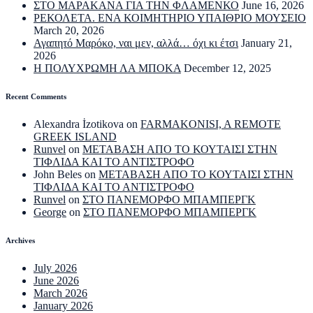
ΣΤΟ ΜΑΡΑΚΑΝΑ ΓΙΑ ΤΗΝ ΦΛΑΜΕΝΚΟ
June 16, 2026
ΡΕΚΟΛΕΤΑ. ΕΝΑ ΚΟΙΜΗΤΗΡΙΟ ΥΠΑΙΘΡΙΟ ΜΟΥΣΕΙΟ
March 20, 2026
Αγαπητό Μαρόκο, ναι μεν, αλλά… όχι κι έτσι
January 21,
2026
Η ΠΟΛΥΧΡΩΜΗ ΛΑ ΜΠΟΚΑ
December 12, 2025
Recent Comments
Alexandra İzotikova
on
FARMAKONISI, A REMOTE
GREEK ISLAND
Runvel
on
ΜΕΤΑΒΑΣΗ ΑΠΟ ΤΟ ΚΟΥΤΑΙΣΙ ΣΤΗΝ
ΤΙΦΛΙΔΑ ΚΑΙ ΤΟ ΑΝΤΙΣΤΡΟΦΟ
John Beles
on
ΜΕΤΑΒΑΣΗ ΑΠΟ ΤΟ ΚΟΥΤΑΙΣΙ ΣΤΗΝ
ΤΙΦΛΙΔΑ ΚΑΙ ΤΟ ΑΝΤΙΣΤΡΟΦΟ
Runvel
on
ΣΤΟ ΠΑΝΕΜΟΡΦΟ ΜΠΑΜΠΕΡΓΚ
George
on
ΣΤΟ ΠΑΝΕΜΟΡΦΟ ΜΠΑΜΠΕΡΓΚ
Archives
July 2026
June 2026
March 2026
January 2026