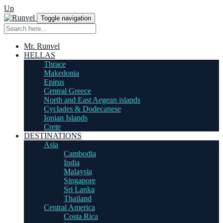
Up
Toggle navigation
Mr. Runvel
HELLAS
Thrace
Makedonia
Epirus
Central Greece
North and East Aegean islands
Cyclades & Dodecanese
Ionian Islands
Crete
DESTINATIONS
Asia
Cambodia
India
Malaysia
Singapore
Sri Lanka
Thailand
Central America
Costa Rica