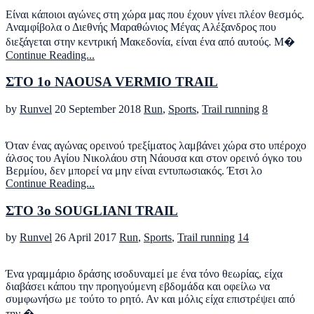
Είναι κάποιοι αγώνες στη χώρα μας που έχουν γίνει πλέον θεσμός.
Αναμφίβολα ο Διεθνής Μαραθώνιος Μέγας Αλέξανδρος που
διεξάγεται στην κεντρική Μακεδονία, είναι ένα από αυτούς. Μ�
Continue Reading...
ΣΤΟ 1ο NAOUSA VERMIO TRAIL
by
Runvel
20 September 2018
Run
,
Sports
,
Trail running
8
Όταν ένας αγώνας ορεινού τρεξίματος λαμβάνει χώρα στο υπέροχο
άλσος του Αγίου Νικολάου στη Νάουσα και στον ορεινό όγκο του
Βερμίου, δεν μπορεί να μην είναι εντυπωσιακός. Έτσι λο
Continue Reading...
ΣΤΟ 3ο SOUGLIANI TRAIL
by
Runvel
26 April 2017
Run
,
Sports
,
Trail running
14
Ένα γραμμάριο δράσης ισοδυναμεί με ένα τόνο θεωρίας, είχα
διαβάσει κάπου την προηγούμενη εβδομάδα και οφείλω να
συμφωνήσω με τούτο το ρητό. Αν και μόλις είχα επιστρέψει από
την �