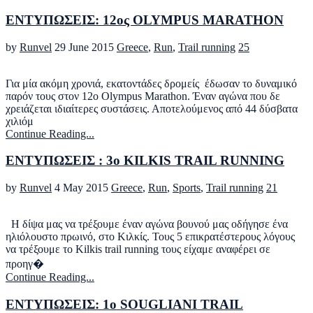
ΕΝΤΥΠΩΣΕΙΣ: 12ος OLYMPUS MARATHON
by
Runvel
29 June 2015
Greece
,
Run
,
Trail running
25
Για μία ακόμη χρονιά, εκατοντάδες δρομείς έδωσαν το δυναμικό
παρόν τους στον 12ο Olympus Marathon. Έναν αγώνα που δε
χρειάζεται ιδιαίτερες συστάσεις. Αποτελούμενος από 44 δύσβατα
χιλιόμ
Continue Reading...
EΝΤΥΠΩΣΕΙΣ : 3o KILKIS TRAIL RUNNING
by
Runvel
4 May 2015
Greece
,
Run
,
Sports
,
Trail running
21
Η δίψα μας να τρέξουμε έναν αγώνα βουνού μας οδήγησε ένα
ηλιόλουστο πρωινό, στο Κιλκίς. Τους 5 επικρατέστερους λόγους
να τρέξουμε το Kilkis trail running τους είχαμε αναφέρει σε
προηγ�
Continue Reading...
ΕΝΤΥΠΩΣΕΙΣ: 1ο SOUGLIANI TRAIL