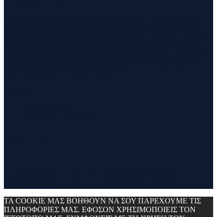
Welcome to Runvel
Η θεματολογία του συγκεκριμένου ιστολογίου αφορά κυρίως το
τρέξιμο και τα ταξίδια. Ο τίτλος δεν είναι τίποτα άλλο από την
σύνθεση των λέξεων run και travel και εγένετο το runvel. Γενικά
θα αναφερόμαστε σε ότι μας ενδιαφέρει και μας γοητεύει . Για
παράδειγμα ένα καλό κρασί, μία έκθεση φωτογραφίας, οικολογικές
δράσεις ,υπαίθριες δραστηριότητες, τέχνες και πολλά άλλα θα
έχουν θέση εδώ. Να περνάτε καλά !!!
Contact
Contact Runvel
WORK WITH RUNVEL
TRUSTED BY :
_______________________________
Copyright © 2017 Runvel. All rights reserved. Powered by
www.atcreative.gr
ΤΑ COOKIE ΜΑΣ ΒΟΗΘΟΥΝ ΝΑ ΣΟΥ ΠΑΡΕΧΟΥΜΕ ΤΙΣ
ΠΛΗΡΟΦΟΡΙΕΣ ΜΑΣ. ΕΦΟΣΟΝ ΧΡΗΣΙΜΟΠΟΙΕΙΣ ΤΟΝ