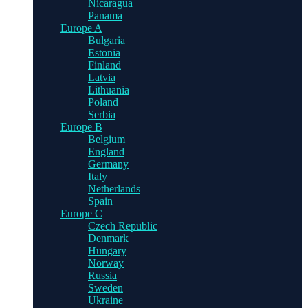
Nicaragua
Panama
Europe A
Bulgaria
Estonia
Finland
Latvia
Lithuania
Poland
Serbia
Europe B
Belgium
England
Germany
Italy
Netherlands
Spain
Europe C
Czech Republic
Denmark
Hungary
Norway
Russia
Sweden
Ukraine