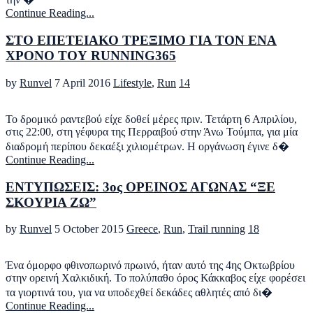
Continue Reading...
ΣΤΟ ΕΠΕΤΕΙΑΚΟ ΤΡΕΞΙΜΟ ΓΙΑ ΤΟΝ ΕΝΑ
ΧΡΟΝΟ ΤΟΥ RUNNING365
by
Runvel
7 April 2016
Lifestyle
,
Run
14
Το δρομικό ραντεβού είχε δοθεί μέρες πριν. Τετάρτη 6 Απριλίου,
στις 22:00, στη γέφυρα της Περραιβού στην Άνω Τούμπα, για μία
διαδρομή περίπου δεκαέξι χιλιομέτρων. Η οργάνωση έγινε δ�
Continue Reading...
ΕΝΤΥΠΩΣΕΙΣ: 3ος ΟΡΕΙΝΟΣ ΑΓΩΝΑΣ “ΞΕ
ΣΚΟΥΡΙΑ ΖΩ”
by
Runvel
5 October 2015
Greece
,
Run
,
Trail running
18
Ένα όμορφο φθινοπωρινό πρωινό, ήταν αυτό της 4ης Οκτωβρίου
στην ορεινή Χαλκιδική. Το πολύπαθο όρος Κάκκαβος είχε φορέσει
τα γιορτινά του, για να υποδεχθεί δεκάδες αθλητές από δι�
Continue Reading...