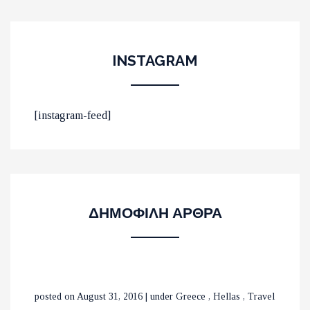
INSTAGRAM
ΟΙ 10 ΟΜΟΡΦΟΤΕΡΕΣ
[instagram-feed]
ΠΑΡΑΛΙΕΣ ΣΤΟ ΛΑΣΙΘΙ
ΜΕ ΤΡΕΝΑ ΣΕ ΒΕΛΓΙΟ ΚΑΙ
ΔΗΜΟΦΙΛΗ ΑΡΘΡΑ
ΟΛΛΑΝΔΙΑ
ΟΙ ΚΑΤΑΡΡΑΚΤΕΣ ΤΗΣ
posted on August 31, 2016
|
under
Greece
,
Hellas
,
Travel
ΒΑΡΒΑΡΑΣ ΣΤΗΝ ΟΡΕΙΝΗ