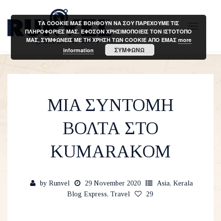
ΤΑ COOKIE ΜΑΣ ΒΟΗΘΟΥΝ ΝΑ ΣΟΥ ΠΑΡΕΧΟΥΜΕ ΤΙΣ
T
ΠΛΗΡΟΦΟΡΙΕΣ ΜΑΣ. ΕΦΟΣΟΝ ΧΡΗΣΙΜΟΠΟΙΕΙΣ ΤΟΝ ΙΣΤΟΤΟΠΟ
ΜΑΣ, ΣΥΜΦΩΝΕΙΣ ΜΕ ΤΗ ΧΡΗΣΗ ΤΩΝ COOKIE ΑΠΟ ΕΜΑΣ
more
o
ΣΥΜΦΩΝΩ
information
g
g
l
e
MIA ΣΥΝΤΟΜΗ
n
a
ΒΟΛΤΑ ΣΤΟ
v
i
KUMARAKOM
g
a
t
by
Runvel
29 November 2020
Asia
,
Kerala
Blog Express
,
Travel
29
i
o
n