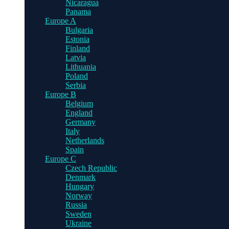
Nicaragua
Panama
Europe A
Bulgaria
Estonia
Finland
Latvia
Lithuania
Poland
Serbia
Europe B
Belgium
England
Germany
Italy
Netherlands
Spain
Europe C
Czech Republic
Denmark
Hungary
Norway
Russia
Sweden
Ukraine