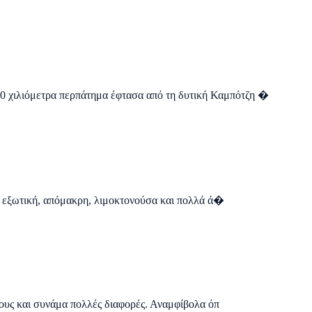
ι 10 χιλιόμετρα περπάτημα έφτασα από τη δυτική Καμπότζη �
αι εξωτική, απόμακρη, λιμοκτονούσα και πολλά ά�
 τους και συνάμα πολλές διαφορές. Αναμφίβολα όπ