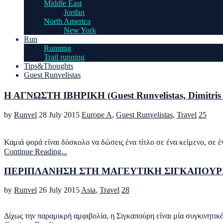
Middle East
Jordan
North America
New York
Run
Running
Trail running
Tips&Thoughts
Guest Runvelistas
Η ΑΓΝΩΣΤΗ ΙΒΗΡΙΚΗ (Guest Runvelistas, Dimitris
by
Runvel
28 July 2015
Europe A
,
Guest Runvelistas
,
Travel
25
Καμιά φορά είναι δύσκολο να δώσεις ένα τίτλο σε ένα κείμενο, σε 
Continue Reading...
ΠΕΡΙΠΛΑΝΗΣΗ ΣΤΗ ΜΑΓΕΥΤΙΚΗ ΣIΓΚΑΠΟΥ
by
Runvel
26 July 2015
Asia
,
Travel
28
Δίχως την παραμικρή αμφιβολία, η Σιγκαπούρη είναι μία συγκινητι