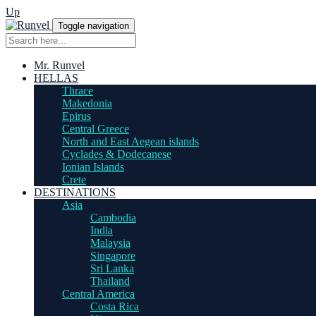
Up
Toggle navigation
Mr. Runvel
HELLAS
Thrace
Makedonia
Epirus
Central Greece
North and East Aegean islands
Cyclades & Dodecanese
Ionian Islands
Crete
DESTINATIONS
Asia
Cambodia
India
Malaysia
Singapore
Sri Lanka
Thailand
Central America
Costa Rica