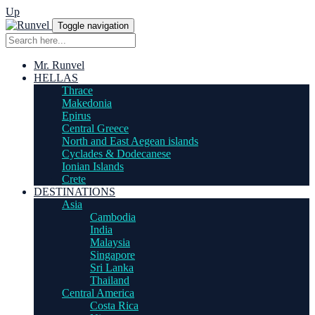
Up
Toggle navigation
Mr. Runvel
HELLAS
Thrace
Makedonia
Epirus
Central Greece
North and East Aegean islands
Cyclades & Dodecanese
Ionian Islands
Crete
DESTINATIONS
Asia
Cambodia
India
Malaysia
Singapore
Sri Lanka
Thailand
Central America
Costa Rica