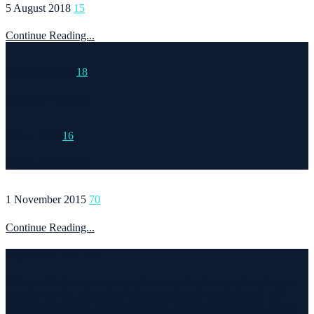
5 August 2018
15
Continue Reading...
15 March 2015
18
Continue Reading...
6 May 2020
16
Continue Reading...
1 November 2015
70
Continue Reading...
Welcome to Runvel
Η θεματολογία του συγκεκριμένου ιστολογίου αφορά κυρίως το
τρέξιμο και τα ταξίδια. Ο τίτλος δεν είναι τίποτα άλλο από την
σύνθεση των λέξεων run και travel και εγένετο το runvel. Γενικά