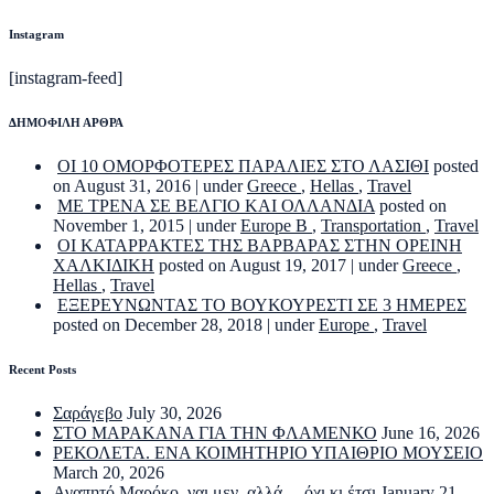
Instagram
[instagram-feed]
ΔΗΜΟΦΙΛΗ ΑΡΘΡΑ
ΟΙ 10 ΟΜΟΡΦΟΤΕΡΕΣ ΠΑΡΑΛΙΕΣ ΣΤΟ ΛΑΣΙΘΙ
posted
on August 31, 2016
|
under
Greece
,
Hellas
,
Travel
ΜΕ ΤΡΕΝΑ ΣΕ ΒΕΛΓΙΟ ΚΑΙ ΟΛΛΑΝΔΙΑ
posted on
November 1, 2015
|
under
Europe B
,
Transportation
,
Travel
ΟΙ ΚΑΤΑΡΡΑΚΤΕΣ ΤΗΣ ΒΑΡΒΑΡΑΣ ΣΤΗΝ ΟΡΕΙΝΗ
ΧΑΛΚΙΔΙΚΗ
posted on August 19, 2017
|
under
Greece
,
Hellas
,
Travel
ΕΞΕΡΕΥΝΩΝΤΑΣ ΤΟ ΒΟΥΚΟΥΡΕΣΤΙ ΣΕ 3 ΗΜΕΡΕΣ
posted on December 28, 2018
|
under
Europe
,
Travel
Recent Posts
Σαράγεβο
July 30, 2026
ΣΤΟ ΜΑΡΑΚΑΝΑ ΓΙΑ ΤΗΝ ΦΛΑΜΕΝΚΟ
June 16, 2026
ΡΕΚΟΛΕΤΑ. ΕΝΑ ΚΟΙΜΗΤΗΡΙΟ ΥΠΑΙΘΡΙΟ ΜΟΥΣΕΙΟ
March 20, 2026
Αγαπητό Μαρόκο, ναι μεν, αλλά… όχι κι έτσι
January 21,