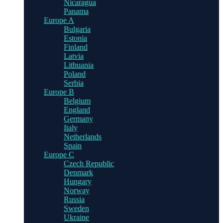
Nicaragua
Panama
Europe A
Bulgaria
Estonia
Finland
Latvia
Lithuania
Poland
Serbia
Europe B
Belgium
England
Germany
Italy
Netherlands
Spain
Europe C
Czech Republic
Denmark
Hungary
Norway
Russia
Sweden
Ukraine