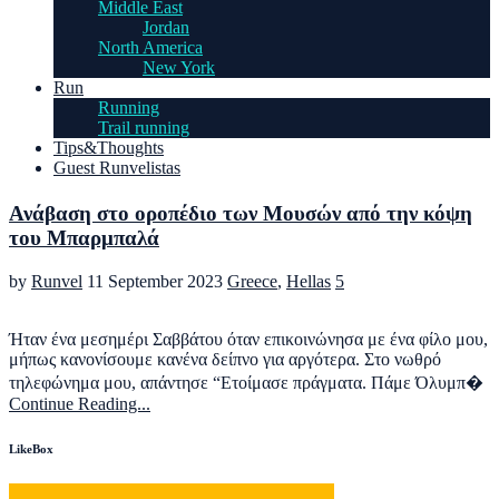
Middle East
Jordan
North America
New York
Run
Running
Trail running
Tips&Thoughts
Guest Runvelistas
Ανάβαση στο οροπέδιο των Μουσών από την κόψη
του Μπαρμπαλά
by
Runvel
11 September 2023
Greece
,
Hellas
5
Ήταν ένα μεσημέρι Σαββάτου όταν επικοινώνησα με ένα φίλο μου,
μήπως κανονίσουμε κανένα δείπνο για αργότερα. Στο νωθρό
τηλεφώνημα μου, απάντησε “Ετοίμασε πράγματα. Πάμε Όλυμπ�
Continue Reading...
LikeBox