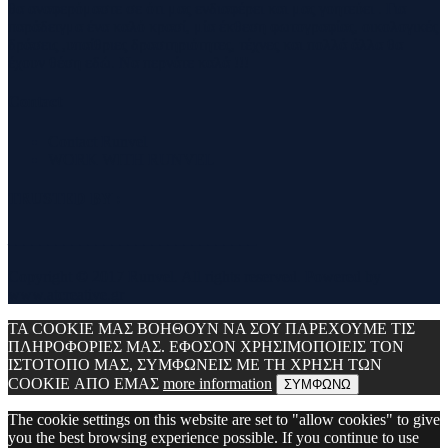
θα αναφερόμαστε σε ότι μας ενδιαφέρει και μας γοητεύει . Για
παράδειγμα ένα καλό κρασί, μία έκθεση φωτογραφίας, οικολογικές
δράσεις ,υπαίθριες δραστηριότητες, τέχνες και πολλά άλλα θα
έχουν θέση εδώ. Να περνάτε καλά !!!
Contact
Contact Runvel
WORK WITH RUNVEL
TRUSTED BY :
_______________________________
Copyright © 2017 Runvel. All rights reserved. Powered by
www.atcreative.gr
ΤΑ COOKIE ΜΑΣ ΒΟΗΘΟΥΝ ΝΑ ΣΟΥ ΠΑΡΕΧΟΥΜΕ ΤΙΣ
ΠΛΗΡΟΦΟΡΙΕΣ ΜΑΣ. ΕΦΟΣΟΝ ΧΡΗΣΙΜΟΠΟΙΕΙΣ ΤΟΝ
ΙΣΤΟΤΟΠΟ ΜΑΣ, ΣΥΜΦΩΝΕΙΣ ΜΕ ΤΗ ΧΡΗΣΗ ΤΩΝ
COOKIE ΑΠΟ ΕΜΑΣ
more information
ΣΥΜΦΩΝΩ
The cookie settings on this website are set to "allow cookies" to give
you the best browsing experience possible. If you continue to use