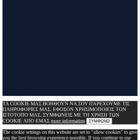
θα αναφερόμαστε σε ότι μας ενδιαφέρει και μας γοητεύει . Για
παράδειγμα ένα καλό κρασί, μία έκθεση φωτογραφίας, οικολογικές
δράσεις ,υπαίθριες δραστηριότητες, τέχνες και πολλά άλλα θα
έχουν θέση εδώ. Να περνάτε καλά !!!
Contact
Contact Runvel
WORK WITH RUNVEL
TRUSTED BY :
_______________________________
Copyright © 2017 Runvel. All rights reserved. Powered by
www.atcreative.gr
ΤΑ COOKIE ΜΑΣ ΒΟΗΘΟΥΝ ΝΑ ΣΟΥ ΠΑΡΕΧΟΥΜΕ ΤΙΣ
ΠΛΗΡΟΦΟΡΙΕΣ ΜΑΣ. ΕΦΟΣΟΝ ΧΡΗΣΙΜΟΠΟΙΕΙΣ ΤΟΝ
ΙΣΤΟΤΟΠΟ ΜΑΣ, ΣΥΜΦΩΝΕΙΣ ΜΕ ΤΗ ΧΡΗΣΗ ΤΩΝ
COOKIE ΑΠΟ ΕΜΑΣ
more information
ΣΥΜΦΩΝΩ
The cookie settings on this website are set to "allow cookies" to give
you the best browsing experience possible. If you continue to use