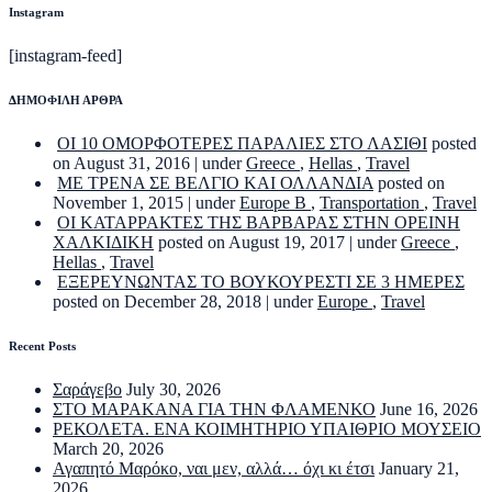
Instagram
[instagram-feed]
ΔΗΜΟΦΙΛΗ ΑΡΘΡΑ
ΟΙ 10 ΟΜΟΡΦΟΤΕΡΕΣ ΠΑΡΑΛΙΕΣ ΣΤΟ ΛΑΣΙΘΙ
posted
on August 31, 2016
|
under
Greece
,
Hellas
,
Travel
ΜΕ ΤΡΕΝΑ ΣΕ ΒΕΛΓΙΟ ΚΑΙ ΟΛΛΑΝΔΙΑ
posted on
November 1, 2015
|
under
Europe B
,
Transportation
,
Travel
ΟΙ ΚΑΤΑΡΡΑΚΤΕΣ ΤΗΣ ΒΑΡΒΑΡΑΣ ΣΤΗΝ ΟΡΕΙΝΗ
ΧΑΛΚΙΔΙΚΗ
posted on August 19, 2017
|
under
Greece
,
Hellas
,
Travel
ΕΞΕΡΕΥΝΩΝΤΑΣ ΤΟ ΒΟΥΚΟΥΡΕΣΤΙ ΣΕ 3 ΗΜΕΡΕΣ
posted on December 28, 2018
|
under
Europe
,
Travel
Recent Posts
Σαράγεβο
July 30, 2026
ΣΤΟ ΜΑΡΑΚΑΝΑ ΓΙΑ ΤΗΝ ΦΛΑΜΕΝΚΟ
June 16, 2026
ΡΕΚΟΛΕΤΑ. ΕΝΑ ΚΟΙΜΗΤΗΡΙΟ ΥΠΑΙΘΡΙΟ ΜΟΥΣΕΙΟ
March 20, 2026
Αγαπητό Μαρόκο, ναι μεν, αλλά… όχι κι έτσι
January 21,
2026