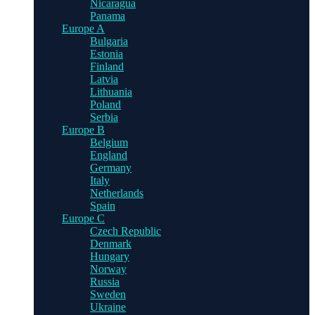
Nicaragua
Panama
Europe A
Bulgaria
Estonia
Finland
Latvia
Lithuania
Poland
Serbia
Europe B
Belgium
England
Germany
Italy
Netherlands
Spain
Europe C
Czech Republic
Denmark
Hungary
Norway
Russia
Sweden
Ukraine