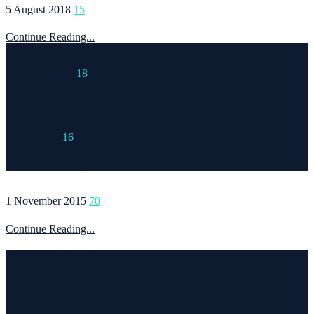
5 August 2018
15
Continue Reading...
15 March 2015
18
Continue Reading...
6 May 2020
16
Continue Reading...
1 November 2015
70
Continue Reading...
Welcome to Runvel
Η θεματολογία του συγκεκριμένου ιστολογίου αφορά κυρίως το
τρέξιμο και τα ταξίδια. Ο τίτλος δεν είναι τίποτα άλλο από την
σύνθεση των λέξεων run και travel και εγένετο το runvel. Γενικά