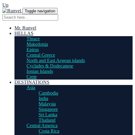
Up
Toggle navigation
Mr. Runvel
HELLAS
Thrace
Makedonia
Epirus
Central Greece
North and East Aegean islands
Cyclades & Dodecanese
Ionian Islands
Crete
DESTINATIONS
Asia
Cambodia
India
Malaysia
Singapore
Sri Lanka
Thailand
Central America
Costa Rica