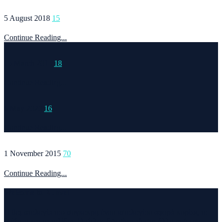
5 August 2018
15
Continue Reading...
15 March 2015
18
Continue Reading...
6 May 2020
16
Continue Reading...
1 November 2015
70
Continue Reading...
Welcome to Runvel
Η θεματολογία του συγκεκριμένου ιστολογίου αφορά κυρίως το
τρέξιμο και τα ταξίδια. Ο τίτλος δεν είναι τίποτα άλλο από την