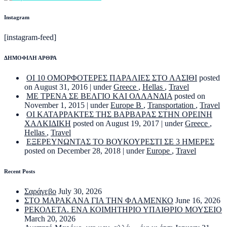
Instagram
[instagram-feed]
ΔΗΜΟΦΙΛΗ ΑΡΘΡΑ
ΟΙ 10 ΟΜΟΡΦΟΤΕΡΕΣ ΠΑΡΑΛΙΕΣ ΣΤΟ ΛΑΣΙΘΙ
posted
on August 31, 2016
|
under
Greece
,
Hellas
,
Travel
ΜΕ ΤΡΕΝΑ ΣΕ ΒΕΛΓΙΟ ΚΑΙ ΟΛΛΑΝΔΙΑ
posted on
November 1, 2015
|
under
Europe B
,
Transportation
,
Travel
ΟΙ ΚΑΤΑΡΡΑΚΤΕΣ ΤΗΣ ΒΑΡΒΑΡΑΣ ΣΤΗΝ ΟΡΕΙΝΗ
ΧΑΛΚΙΔΙΚΗ
posted on August 19, 2017
|
under
Greece
,
Hellas
,
Travel
ΕΞΕΡΕΥΝΩΝΤΑΣ ΤΟ ΒΟΥΚΟΥΡΕΣΤΙ ΣΕ 3 ΗΜΕΡΕΣ
posted on December 28, 2018
|
under
Europe
,
Travel
Recent Posts
Σαράγεβο
July 30, 2026
ΣΤΟ ΜΑΡΑΚΑΝΑ ΓΙΑ ΤΗΝ ΦΛΑΜΕΝΚΟ
June 16, 2026
ΡΕΚΟΛΕΤΑ. ΕΝΑ ΚΟΙΜΗΤΗΡΙΟ ΥΠΑΙΘΡΙΟ ΜΟΥΣΕΙΟ
March 20, 2026