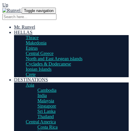
Up
Toggle navigation
Mr. Runvel
HELLAS
Thrace
Makedonia
Epirus
Central Greece
North and East Aegean islands
Cyclades & Dodecanese
Ionian Islands
Crete
DESTINATIONS
Asia
Cambodia
India
Malaysia
Singapore
Sri Lanka
Thailand
Central America
Costa Rica