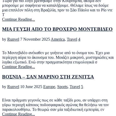
Τώρα για πιο λόγο βρεθήκαμε στην Κουριτίμπα, ακόμα δεν
μπορούμε με σαφήνεια να καταλήξουμε. Θέλαμε ίσως να δούμε
μια επιπλέον πόλη στη Βραζιλία, πριν το Σάο Πάολο και το Ρίο ντε
Τ
Continue Reading...
ΜΙΑ ΓΕΥΣΗ ΑΠΟ ΤΟ ΒΡΟΧΕΡΟ ΜΟΝΤΕΒΙΔΕΟ
by
Runvel
7 November 2025
America
,
Travel
4
Το Μοντεβιδέο ανέκαθεν με γοήτευε από το όνομα του. Έχει μια
περίεργη αύρα το άκουσμα του. Μοιάζει μακρινό, μυστηριώδες και
λιγάκι εξωτικό. Ενώ στην πραγματικότητα ετυμολογικά σ
Continue Reading...
ΒΟΣΝΙΑ – ΣΑΝ ΜΑΡΙΝΟ ΣΤΗ ΖΕΝΙΤΣΑ
by
Runvel
10 June 2025
Europe
,
Sports
,
Travel
5
Είναι πράγματι γεγονός πως σε κάθε ταξίδι μου, αν υπάρχει στη
γύρω περιοχή κάποιος ποδοσφαιρικός αγώνας θα θελήσω να τον
παρακολουθήσω. Το θεωρώ σαν μία ταξιδιωτική εμπειρία, εν
Continue Reading...