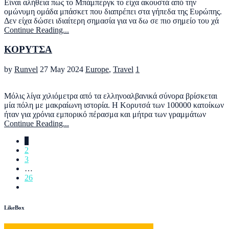
Είναι αλήθεια πως το Μπάμπεργκ το είχα ακουστά από την
ομώνυμη ομάδα μπάσκετ που διαπρέπει στα γήπεδα της Ευρώπης.
Δεν είχα δώσει ιδιαίτερη σημασία για να δω σε πιο σημείο του χά
Continue Reading...
ΚΟΡΥΤΣΑ
by
Runvel
27 May 2024
Europe
,
Travel
1
Μόλις λίγα χιλιόμετρα από τα ελληνοαλβανικά σύνορα βρίσκεται
μία πόλη με μακραίωνη ιστορία. Η Κορυτσά των 100000 κατοίκων
ήταν για χρόνια εμπορικό πέρασμα και μήτρα των γραμμάτων
Continue Reading...
1
2
3
…
26
LikeBox