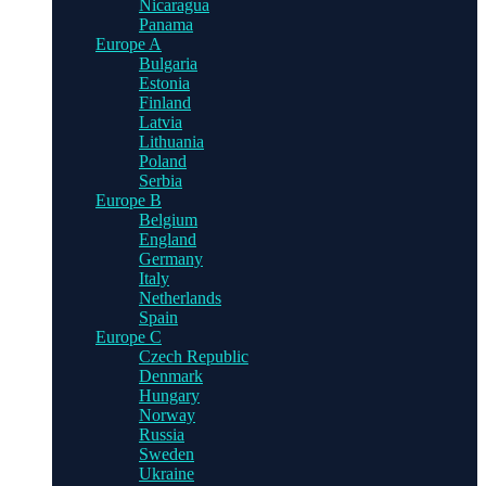
Nicaragua
Panama
Europe A
Bulgaria
Estonia
Finland
Latvia
Lithuania
Poland
Serbia
Europe B
Belgium
England
Germany
Italy
Netherlands
Spain
Europe C
Czech Republic
Denmark
Hungary
Norway
Russia
Sweden
Ukraine