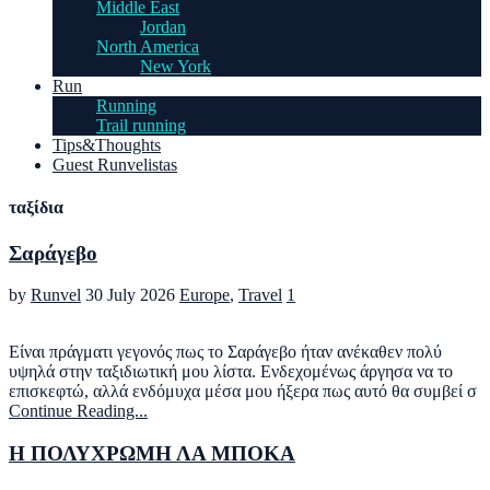
Middle East
Jordan
North America
New York
Run
Running
Trail running
Tips&Thoughts
Guest Runvelistas
ταξίδια
Σαράγεβο
by
Runvel
30 July 2026
Europe
,
Travel
1
Είναι πράγματι γεγονός πως το Σαράγεβο ήταν ανέκαθεν πολύ
υψηλά στην ταξιδιωτική μου λίστα. Ενδεχομένως άργησα να το
επισκεφτώ, αλλά ενδόμυχα μέσα μου ήξερα πως αυτό θα συμβεί σ
Continue Reading...
Η ΠΟΛΥΧΡΩΜΗ ΛΑ ΜΠΟΚΑ