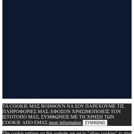
σύνθεση των λέξεων run και travel και εγένετο το runvel. Γενικά
θα αναφερόμαστε σε ότι μας ενδιαφέρει και μας γοητεύει . Για
παράδειγμα ένα καλό κρασί, μία έκθεση φωτογραφίας, οικολογικές
δράσεις ,υπαίθριες δραστηριότητες, τέχνες και πολλά άλλα θα
έχουν θέση εδώ. Να περνάτε καλά !!!
Contact
Contact Runvel
WORK WITH RUNVEL
TRUSTED BY :
_______________________________
Copyright © 2017 Runvel. All rights reserved. Powered by
www.atcreative.gr
ΤΑ COOKIE ΜΑΣ ΒΟΗΘΟΥΝ ΝΑ ΣΟΥ ΠΑΡΕΧΟΥΜΕ ΤΙΣ
ΠΛΗΡΟΦΟΡΙΕΣ ΜΑΣ. ΕΦΟΣΟΝ ΧΡΗΣΙΜΟΠΟΙΕΙΣ ΤΟΝ
ΙΣΤΟΤΟΠΟ ΜΑΣ, ΣΥΜΦΩΝΕΙΣ ΜΕ ΤΗ ΧΡΗΣΗ ΤΩΝ
COOKIE ΑΠΟ ΕΜΑΣ
more information
ΣΥΜΦΩΝΩ
The cookie settings on this website are set to "allow cookies" to give