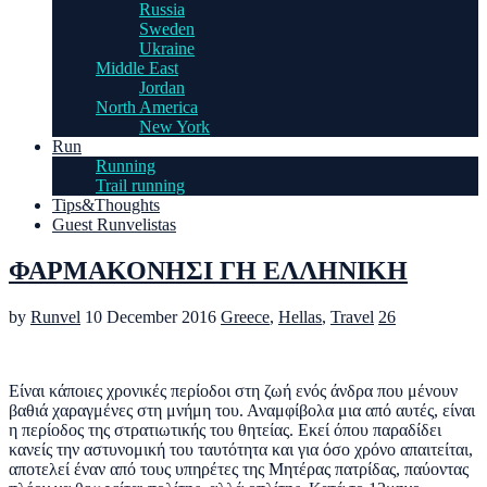
Russia
Sweden
Ukraine
Middle East
Jordan
North America
New York
Run
Running
Trail running
Tips&Thoughts
Guest Runvelistas
ΦΑΡΜΑΚΟΝΗΣΙ ΓΗ ΕΛΛΗΝΙΚΗ
by
Runvel
10 December 2016
Greece
,
Hellas
,
Travel
26
Είναι κάποιες χρονικές περίοδοι στη ζωή ενός άνδρα που μένουν
βαθιά χαραγμένες στη μνήμη του. Αναμφίβολα μια από αυτές, είναι
η περίοδος της στρατιωτικής του θητείας. Εκεί όπου παραδίδει
κανείς την αστυνομική του ταυτότητα και για όσο χρόνο απαιτείται,
αποτελεί έναν από τους υπηρέτες της Μητέρας πατρίδας, παύοντας