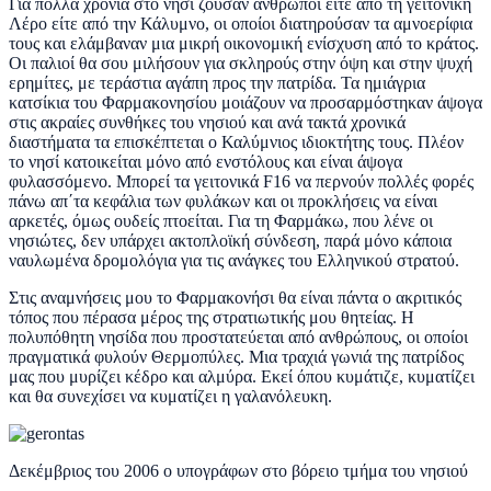
Για πολλά χρόνια στο νησί ζούσαν άνθρωποι είτε από τη γειτονική
Λέρο είτε από την Κάλυμνο, οι οποίοι διατηρούσαν τα αμνοερίφια
τους και ελάμβαναν μια μικρή οικονομική ενίσχυση από το κράτος.
Οι παλιοί θα σου μιλήσουν για σκληρούς στην όψη και στην ψυχή
ερημίτες, με τεράστια αγάπη προς την πατρίδα. Τα ημιάγρια
κατσίκια του Φαρμακονησίου μοιάζουν να προσαρμόστηκαν άψογα
στις ακραίες συνθήκες του νησιού και ανά τακτά χρονικά
διαστήματα τα επισκέπτεται ο Καλύμνιος ιδιοκτήτης τους. Πλέον
το νησί κατοικείται μόνο από ενστόλους και είναι άψογα
φυλασσόμενο. Μπορεί τα γειτονικά F16 να περνούν πολλές φορές
πάνω απ΄τα κεφάλια των φυλάκων και οι προκλήσεις να είναι
αρκετές, όμως ουδείς πτοείται. Για τη Φαρμάκω, που λένε οι
νησιώτες, δεν υπάρχει ακτοπλοϊκή σύνδεση, παρά μόνο κάποια
ναυλωμένα δρομολόγια για τις ανάγκες του Ελληνικού στρατού.
Στις αναμνήσεις μου το Φαρμακονήσι θα είναι πάντα ο ακριτικός
τόπος που πέρασα μέρος της στρατιωτικής μου θητείας. Η
πολυπόθητη νησίδα που προστατεύεται από ανθρώπους, οι οποίοι
πραγματικά φυλούν Θερμοπύλες. Μια τραχιά γωνιά της πατρίδος
μας που μυρίζει κέδρο και αλμύρα. Εκεί όπου κυμάτιζε, κυματίζει
και θα συνεχίσει να κυματίζει η γαλανόλευκη.
Δεκέμβριος του 2006 ο υπογράφων στο βόρειο τμήμα του νησιού