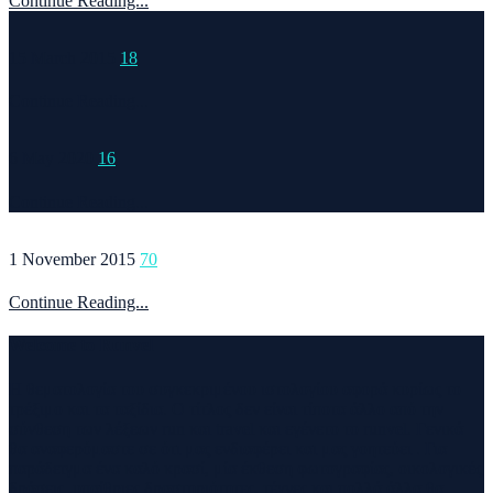
Continue Reading...
15 March 2015
18
Continue Reading...
6 May 2020
16
Continue Reading...
1 November 2015
70
Continue Reading...
Welcome to Runvel
Η θεματολογία του συγκεκριμένου ιστολογίου αφορά κυρίως το
τρέξιμο και τα ταξίδια. Ο τίτλος δεν είναι τίποτα άλλο από την
σύνθεση των λέξεων run και travel και εγένετο το runvel. Γενικά
θα αναφερόμαστε σε ότι μας ενδιαφέρει και μας γοητεύει . Για
παράδειγμα ένα καλό κρασί, μία έκθεση φωτογραφίας, οικολογικές
δράσεις ,υπαίθριες δραστηριότητες, τέχνες και πολλά άλλα θα