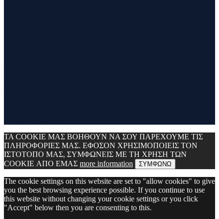
έχουν θέση εδώ. Να περνάτε καλά !!!
Contact
Contact Runvel
WORK WITH RUNVEL
TRUSTED BY :
_______________________________
Copyright © 2017 Runvel. All rights reserved. Powered by
www.atcreative.gr
ΤΑ COOKIE ΜΑΣ ΒΟΗΘΟΥΝ ΝΑ ΣΟΥ ΠΑΡΕΧΟΥΜΕ ΤΙΣ
ΠΛΗΡΟΦΟΡΙΕΣ ΜΑΣ. ΕΦΟΣΟΝ ΧΡΗΣΙΜΟΠΟΙΕΙΣ ΤΟΝ
ΙΣΤΟΤΟΠΟ ΜΑΣ, ΣΥΜΦΩΝΕΙΣ ΜΕ ΤΗ ΧΡΗΣΗ ΤΩΝ
COOKIE ΑΠΟ ΕΜΑΣ
more information
ΣΥΜΦΩΝΩ
The cookie settings on this website are set to "allow cookies" to give
you the best browsing experience possible. If you continue to use
this website without changing your cookie settings or you click
"Accept" below then you are consenting to this.