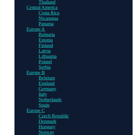
Thailand
Central America
Costa Rica
Nicaragua
Panama
Europe A
Bulgaria
Estonia
Finland
Latvia
Lithuania
Poland
Serbia
Europe B
Belgium
England
Germany
Italy
Netherlands
Spain
Europe C
Czech Republic
Denmark
Hungary
Norway