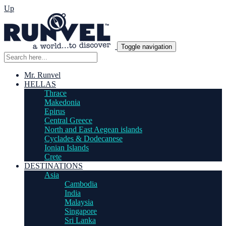
Up
Toggle navigation
Mr. Runvel
HELLAS
Thrace
Makedonia
Epirus
Central Greece
North and East Aegean islands
Cyclades & Dodecanese
Ionian Islands
Crete
DESTINATIONS
Asia
Cambodia
India
Malaysia
Singapore
Sri Lanka