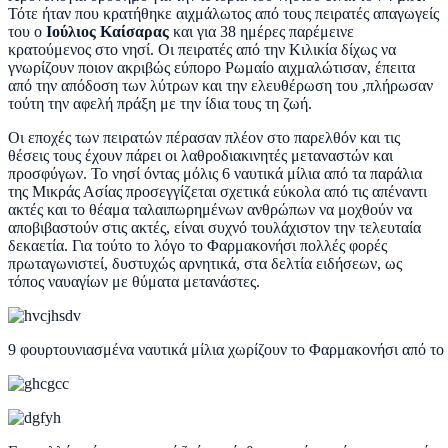
Τότε ήταν που κρατήθηκε αιχμάλωτος από τους πειρατές απαγωγείς
του ο
Ιούλιος Καίσαρας
και για 38 ημέρες παρέμεινε
κρατούμενος στο νησί. Οι πειρατές από την Κιλικία δίχως να
γνωρίζουν ποιον ακριβώς εύπορο Ρωμαίο αιχμαλώτισαν, έπειτα
από την απόδοση των λύτρων και την ελευθέρωση του ,πλήρωσαν
τούτη την αφελή πράξη με την ίδια τους τη ζωή.
Οι εποχές των πειρατών πέρασαν πλέον στο παρελθόν και τις
θέσεις τους έχουν πάρει οι λαθροδιακινητές μεταναστών και
προσφύγων. Το νησί όντας μόλις 6 ναυτικά μίλια από τα παράλια
της Μικράς Ασίας προσεγγίζεται σχετικά εύκολα από τις απέναντι
ακτές και το θέαμα ταλαιπωρημένων ανθρώπων να μοχθούν να
αποβιβαστούν στις ακτές, είναι συχνό τουλάχιστον την τελευταία
δεκαετία. Για τούτο το λόγο το Φαρμακονήσι πολλές φορές
πρωταγωνιστεί, δυστυχώς αρνητικά, στα δελτία ειδήσεων, ως
τόπος ναυαγίων με θύματα μετανάστες.
9 φουρτουνιασμένα ναυτικά μίλια χωρίζουν το Φαρμακονήσι από το