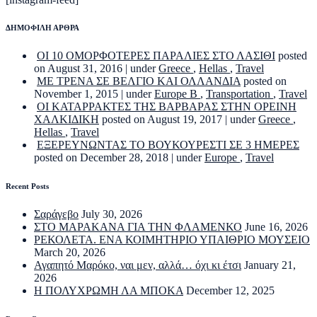
ΔΗΜΟΦΙΛΗ ΑΡΘΡΑ
ΟΙ 10 ΟΜΟΡΦΟΤΕΡΕΣ ΠΑΡΑΛΙΕΣ ΣΤΟ ΛΑΣΙΘΙ
posted
on August 31, 2016
|
under
Greece
,
Hellas
,
Travel
ΜΕ ΤΡΕΝΑ ΣΕ ΒΕΛΓΙΟ ΚΑΙ ΟΛΛΑΝΔΙΑ
posted on
November 1, 2015
|
under
Europe B
,
Transportation
,
Travel
ΟΙ ΚΑΤΑΡΡΑΚΤΕΣ ΤΗΣ ΒΑΡΒΑΡΑΣ ΣΤΗΝ ΟΡΕΙΝΗ
ΧΑΛΚΙΔΙΚΗ
posted on August 19, 2017
|
under
Greece
,
Hellas
,
Travel
ΕΞΕΡΕΥΝΩΝΤΑΣ ΤΟ ΒΟΥΚΟΥΡΕΣΤΙ ΣΕ 3 ΗΜΕΡΕΣ
posted on December 28, 2018
|
under
Europe
,
Travel
Recent Posts
Σαράγεβο
July 30, 2026
ΣΤΟ ΜΑΡΑΚΑΝΑ ΓΙΑ ΤΗΝ ΦΛΑΜΕΝΚΟ
June 16, 2026
ΡΕΚΟΛΕΤΑ. ΕΝΑ ΚΟΙΜΗΤΗΡΙΟ ΥΠΑΙΘΡΙΟ ΜΟΥΣΕΙΟ
March 20, 2026
Αγαπητό Μαρόκο, ναι μεν, αλλά… όχι κι έτσι
January 21,
2026
Η ΠΟΛΥΧΡΩΜΗ ΛΑ ΜΠΟΚΑ
December 12, 2025