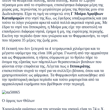
πλέον να θεωρείται πολίτης, αλλά οπλίτης. Κατά το 12μηνο
πέρασμα μου από το στράτευμα, επισκέφτηκα διάφορα μέρη της
χώρας μας, περνώντας το μεγαλύτερο μέρος της θητείας μου στα
Δωδεκάνησα. Είχα τη τιμή να υπηρετώ στη
Ι΄ Μοίρα Αμφίβιων
Καταδρομών
στο νησί της Κω, ως έφεδρος υπαξιωματικός και για
τούτο το λόγο γνώρισα αρκετά καλά πολλά ακριτικά νησιά μας. Με
έδρα το νησί του Ιπποκράτη, η Μοίρα μας είχε την αποστολή να
επανδρώνει διάφορα νησιά, έρημα ή μη, της ευρύτερης περιοχής.
Εκείνη την περίοδο ήταν που γνώρισα και το Φαρμακονήσι, το νησί
που πέρασα 35 μέρες της ζωής μου.
Η έκτασή του δεν ξεπερνά τα 4 τετραγωνικά χιλιόμετρα και το
μέγιστο υψόμετρο της είναι 106 μέτρα. Γνωστή από την αρχαιότητα
και ως Φαρμακούσα, η νήσος σύμφωνα με το θρύλο πήρε το
όνομα της εξαιτίας των πάμπολλων θεραπευτικών βοτάνων που
φύονται στην επιφάνεια της. Λέγεται πως ο
Ιπποκράτης
επισκεπτόταν συχνά το νησί για να συλλέξει βότανα, όπου και τα
χρησιμοποιούσε ως φάρμακα. Τα Φαρμακονήσι κατοικήθηκε από
την προϊστορική ακόμα περίοδο και τούτο μαρτυρείται από τα
αρχαιολογικά ευρήματα που βρέθηκαν στην περιοχή.
Ο όρμος των Θόλων
Χρονολογία ορόσημ
ο
για την ιστορία του νησιού είναι το 74 μ.Χ.