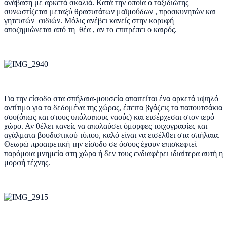
ανάβαση με αρκετά σκαλιά. Κατά την οποία ο ταξιδιώτης
συνωστίζεται μεταξύ θρασυτάτων μαϊμούδων , προσκυνητών και
γητευτών φιδιών. Μόλις ανέβει κανείς στην κορυφή
αποζημιώνεται από τη θέα , αν το επιτρέπει ο καιρός.
Για την είσοδο στα σπήλαια-μουσεία απαιτείται ένα αρκετά υψηλό
αντίτιμο για τα δεδομένα της χώρας, έπειτα βγάζεις τα παπουτσάκια
σου(όπως και στους υπόλοιπους ναούς) και εισέρχεσαι στον ιερό
χώρο. Αν θέλει κανείς να απολαύσει όμορφες τοιχογραφίες και
αγάλματα βουδιστικού τύπου, καλό είναι να εισέλθει στα σπήλαια.
Θεωρώ προαιρετική την είσοδο σε όσους έχουν επισκεφτεί
παρόμοια μνημεία στη χώρα ή δεν τους ενδιαφέρει ιδιαίτερα αυτή η
μορφή τέχνης.