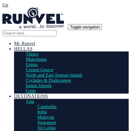
Up
Toggle navigation
Mr. Runvel
HELLAS
Thrace
Makedonia
Epirus
Central Greece
North and East Aegean islands
Cyclades & Dodecanese
Ionian Islands
Crete
DESTINATIONS
Asia
Cambodia
India
Malaysia
Singapore
Sri Lanka