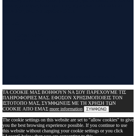
παράδειγμα ένα καλό κρασί, μία έκθεση φωτογραφίας, οικολογικές
δράσεις ,υπαίθριες δραστηριότητες, τέχνες και πολλά άλλα θα
έχουν θέση εδώ. Να περνάτε καλά !!!
Contact
Contact Runvel
WORK WITH RUNVEL
TRUSTED BY :
_______________________________
Copyright © 2017 Runvel. All rights reserved. Powered by
www.atcreative.gr
ΤΑ COOKIE ΜΑΣ ΒΟΗΘΟΥΝ ΝΑ ΣΟΥ ΠΑΡΕΧΟΥΜΕ ΤΙΣ
ΠΛΗΡΟΦΟΡΙΕΣ ΜΑΣ. ΕΦΟΣΟΝ ΧΡΗΣΙΜΟΠΟΙΕΙΣ ΤΟΝ
ΙΣΤΟΤΟΠΟ ΜΑΣ, ΣΥΜΦΩΝΕΙΣ ΜΕ ΤΗ ΧΡΗΣΗ ΤΩΝ
COOKIE ΑΠΟ ΕΜΑΣ
more information
ΣΥΜΦΩΝΩ
The cookie settings on this website are set to "allow cookies" to give
you the best browsing experience possible. If you continue to use
this website without changing your cookie settings or you click