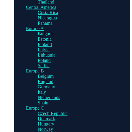
Thailand
Central America
Costa Rica
Nicaragua
Panama
Europe A
Bulgaria
Estonia
Finland
Latvia
Lithuania
Poland
Serbia
Europe B
Belgium
England
Germany
Italy
Netherlands
Spain
Europe C
Czech Republic
Denmark
Hungary
Norway