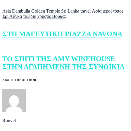
Asia
Dambulla
Golden Temple
Sri Lanka
travel
Ασία
ιεροί τόποι
Σρι Λάνκα
ταξίδια
χρυσός Βούδας
ΣΤΗ ΜΑΓΕΥΤΙΚΗ PIAZZA NAVONA
ΤΟ ΣΠΙΤΙ ΤΗΣ AMY WINEHOUSE
ΣΤΗΝ ΑΓΑΠΗΜΕΝΗ ΤΗΣ ΣΥΝΟΙΚΙΑ
ABOUT THE AUTHOR
Runvel