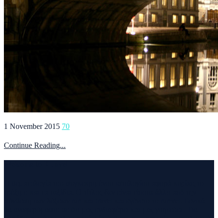
1 November 2015
70
Continue Reading...
Welcome to Runvel
Η θεματολογία του συγκεκριμένου ιστολογίου αφορά κυρίως το
τρέξιμο και τα ταξίδια. Ο τίτλος δεν είναι τίποτα άλλο από την
σύνθεση των λέξεων run και travel και εγένετο το runvel. Γενικά
θα αναφερόμαστε σε ότι μας ενδιαφέρει και μας γοητεύει . Για