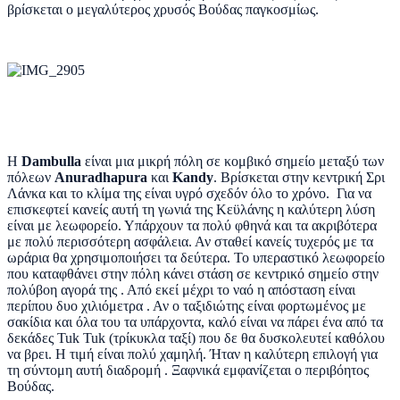
βρίσκεται ο μεγαλύτερος χρυσός Βούδας παγκοσμίως.
Η
Dambulla
είναι μια μικρή πόλη σε κομβικό σημείο μεταξύ των
πόλεων
Anuradhapura
και
Kandy
. Βρίσκεται στην κεντρική Σρι
Λάνκα και το κλίμα της είναι υγρό σχεδόν όλο το χρόνο. Για να
επισκεφτεί κανείς αυτή τη γωνιά της Κεϋλάνης η καλύτερη λύση
είναι με λεωφορείο. Υπάρχουν τα πολύ φθηνά και τα ακριβότερα
με πολύ περισσότερη ασφάλεια. Αν σταθεί κανείς τυχερός με τα
ωράρια θα χρησιμοποιήσει τα δεύτερα. Το υπεραστικό λεωφορείο
που καταφθάνει στην πόλη κάνει στάση σε κεντρικό σημείο στην
πολύβοη αγορά της . Από εκεί μέχρι το ναό η απόσταση είναι
περίπου δυο χιλιόμετρα . Αν ο ταξιδιώτης είναι φορτωμένος με
σακίδια και όλα του τα υπάρχοντα, καλό είναι να πάρει ένα από τα
δεκάδες Tuk Tuk (τρίκυκλα ταξί) που δε θα δυσκολευτεί καθόλου
να βρει. Η τιμή είναι πολύ χαμηλή. Ήταν η καλύτερη επιλογή για
τη σύντομη αυτή διαδρομή . Ξαφνικά εμφανίζεται ο περιβόητος
Βούδας.