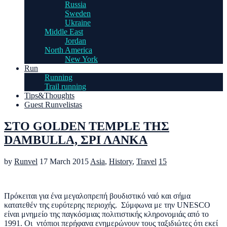
Russia
Sweden
Ukraine
Middle East
Jordan
North America
New York
Run
Running
Trail running
Tips&Thoughts
Guest Runvelistas
ΣΤΟ GOLDEN TEMPLE ΤΗΣ
DAMBULLA, ΣΡΙ ΛΑΝΚΑ
by
Runvel
17 March 2015
Asia
,
History
,
Travel
15
Πρόκειται για ένα μεγαλοπρεπή βουδιστικό ναό και σήμα
κατατεθέν της ευρύτερης περιοχής. Σύμφωνα με την UNESCO
είναι μνημείο της παγκόσμιας πολιτιστικής κληρονομιάς από το
1991. Οι ντόπιοι περήφανα ενημερώνουν τους ταξιδιώτες ότι εκεί