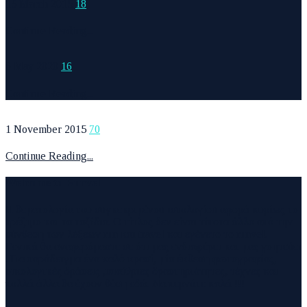
15 March 2015
18
Continue Reading...
6 May 2020
16
Continue Reading...
1 November 2015
70
Continue Reading...
Welcome to Runvel
Η θεματολογία του συγκεκριμένου ιστολογίου αφορά κυρίως το
τρέξιμο και τα ταξίδια. Ο τίτλος δεν είναι τίποτα άλλο από την
σύνθεση των λέξεων run και travel και εγένετο το runvel.
Γενικά θα αναφερόμαστε σε ότι μας ενδιαφέρει και μας γοητεύει
. Για παράδειγμα ένα καλό κρασί, μία έκθεση φωτογραφίας,
οικολογικές δράσεις ,υπαίθριες δραστηριότητες, τέχνες και
πολλά άλλα θα έχουν θέση εδώ. Να περνάτε καλά !!!