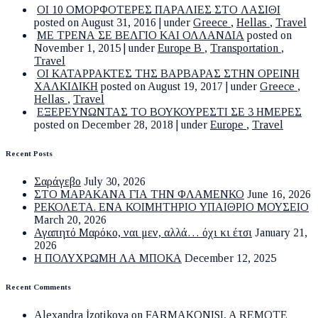
ΟΙ 10 ΟΜΟΡΦΟΤΕΡΕΣ ΠΑΡΑΛΙΕΣ ΣΤΟ ΛΑΣΙΘΙ
posted on August 31, 2016
|
under
Greece
,
Hellas
,
Travel
ΜΕ ΤΡΕΝΑ ΣΕ ΒΕΛΓΙΟ ΚΑΙ ΟΛΛΑΝΔΙΑ
posted on
November 1, 2015
|
under
Europe B
,
Transportation
,
Travel
ΟΙ ΚΑΤΑΡΡΑΚΤΕΣ ΤΗΣ ΒΑΡΒΑΡΑΣ ΣΤΗΝ ΟΡΕΙΝΗ
ΧΑΛΚΙΔΙΚΗ
posted on August 19, 2017
|
under
Greece
,
Hellas
,
Travel
ΕΞΕΡΕΥΝΩΝΤΑΣ ΤΟ ΒΟΥΚΟΥΡΕΣΤΙ ΣΕ 3 ΗΜΕΡΕΣ
posted on December 28, 2018
|
under
Europe
,
Travel
Recent Posts
Σαράγεβο
July 30, 2026
ΣΤΟ ΜΑΡΑΚΑΝΑ ΓΙΑ ΤΗΝ ΦΛΑΜΕΝΚΟ
June 16, 2026
ΡΕΚΟΛΕΤΑ. ΕΝΑ ΚΟΙΜΗΤΗΡΙΟ ΥΠΑΙΘΡΙΟ ΜΟΥΣΕΙΟ
March 20, 2026
Αγαπητό Μαρόκο, ναι μεν, αλλά… όχι κι έτσι
January 21,
2026
Η ΠΟΛΥΧΡΩΜΗ ΛΑ ΜΠΟΚΑ
December 12, 2025
Recent Comments
Alexandra İzotikova
on
FARMAKONISI, A REMOTE