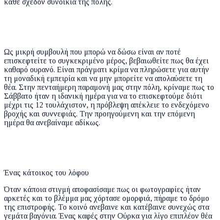
κάθε σχεδόν συνοικία της πόλης.
Ως μικρή συμβουλή που μπορώ να δώσω είναι αν ποτέ
επισκεφτείτε το συγκεκριμένο μέρος, βεβαιωθείτε πως θα έχει
καθαρό ουρανό. Είναι πράγματι κρίμα να πληρώσετε για αυτήν
τη μοναδική εμπειρία και να μην μπορείτε να απολαύσετε τη
θέα. Στην πενταήμερη παραμονή μας στην πόλη, κρίναμε πως το
Σάββατο ήταν η ιδανική ημέρα για να το επισκεφτούμε διότι
μέχρι τις 12 τουλάχιστον, η πρόβλεψη απέκλειε το ενδεχόμενο
βροχής και συννεφιάς. Την προηγούμενη και την επόμενη
ημέρα θα ανεβαίναμε αδίκως.
Ένας κάτοικος του λόφου
Όταν κάποια στιγμή αποφασίσαμε πως οι φωτογραφίες ήταν
αρκετές και το βλέμμα μας χόρτασε ομορφιά, πήραμε το δρόμο
της επιστροφής. Το κοινό ανεβαινε και κατέβαινε συνεχώς στα
γεμάτα βαγόνια. Ένας καφές στην Ούρκα για λίγο επιπλέον θέα