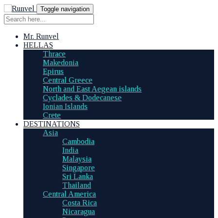
Toggle navigation
Mr. Runvel
HELLAS
Thrace
Makedonia
Epirus
Central Greece
North and East Aegean islands
Cyclades & Dodecanese
Ionian Islands
Crete
DESTINATIONS
Asia
Cambodia
India
Malaysia
Singapore
Sri Lanka
Thailand
Central America
Costa Rica
Nicaragua