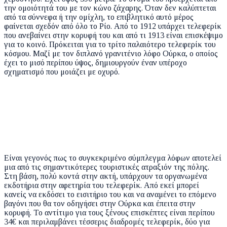
την ομοιότητά του με τον κώνο ζάχαρης. Όταν δεν καλύπτεται
από τα σύννεφα ή την ομίχλη, το επιβλητικό αυτό μέρος
φαίνεται σχεδόν από όλο το Ρίο. Από το 1912 υπάρχει τελεφερίκ
που ανεβαίνει στην κορυφή του και από τι 1913 είναι επισκέψιμο
για το κοινό. Πρόκειται για το τρίτο παλαιότερο τελεφερίκ του
κόσμου. Μαζί με τον διπλανό γρανιτένιο λόφο Ούρκα, ο οποίος
έχει το μισό περίπου ύψος, δημιουργούν έναν υπέροχο
σχηματισμό που μοιάζει με οχυρό.
Είναι γεγονός πως το συγκεκριμένο σύμπλεγμα λόφων αποτελεί
μια από τις σημαντικότερες τουριστικές ατραξιόν της πόλης.
Στη βάση, πολύ κοντά στην ακτή, υπάρχουν τα οργανωμένα
εκδοτήρια στην αφετηρία του τελεφερίκ. Από εκεί μπορεί
κανείς να εκδόσει το εισιτήριο του και να αναμένει το επόμενο
βαγόνι που θα τον οδηγήσει στην Ούρκα και έπειτα στην
κορυφή. Το αντίτιμο για τους ξένους επισκέπτες είναι περίπου
34€ και περιλαμβάνει τέσσερις διαδρομές τελεφερίκ, δύο για