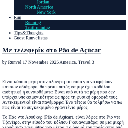
Jordan
North America
New York
Run
Running
Trail running
Tips&Thoughts
Guest Runvelistas
Με τελεφερίκ στο Pão de Açúcar
by
Runvel
17 November 2025
America
,
Travel
3
Είναι κάποια μέρη στον πλανήτη τα οποία για να αφήσουν
κάποιον αδιάφορο, θα πρέπει αυτός να μην έχει καθόλου
αισθητική ή συναισθήματα. Είναι από αυτά τα μέρη που δεν
υπάρχει υποκειμενικότητα ως προς τη φυσική ομορφιά τους.
Αντικειμενικά είναι πανέμορφα. Ένα τέτοιο θα τολμήσω να πω
πως είναι το συγκεκριμένο γρανιτένιο μέρος.
Το Πάο ντε Ασούκαρ (Pão de Açúcar), είναι λόφος στο Ρίο ντε
Τζανέιρο, στην είσοδο του κόλπου Γκουαναμπάρα, σε μια μικρή
χερσόνησο. Έχει ύψος 396 μέτρα. Το όνομά του προέρχεται από