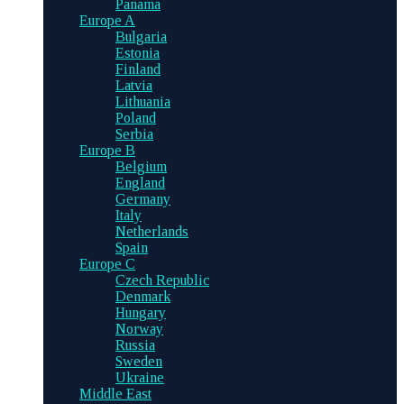
Panama
Europe A
Bulgaria
Estonia
Finland
Latvia
Lithuania
Poland
Serbia
Europe B
Belgium
England
Germany
Italy
Netherlands
Spain
Europe C
Czech Republic
Denmark
Hungary
Norway
Russia
Sweden
Ukraine
Middle East