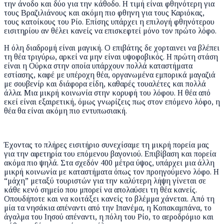
την άνοδο και δύο για την κάθοδο. Η τιμή είναι φθηνότερη για
τους Βραζιλιάνους και ακόμη πιο φθηνη για τους Καριόκας,
τους κατοίκους του Ρίο. Επίσης υπάρχει η επιλογή φθηνότερου
εισιτηρίου αν θέλει κανείς να επισκεφτεί μόνο τον πρώτο λόφο.
Η όλη διαδρομή είναι μαγική. Ο επιβάτης δε χορταινει να βλέπει
τη θέα τριγύρω, αρκεί να μην είναι υψοφοβικός. Η πρώτη στάση
είναι η Ούρκα στην οποία υπάρχουν πολλά καταστήματα
εστίασης, καφέ με υπέροχη θέα, οργανωμένα εμπορικά μαγαζιά
με σουβενίρ και διάφορα είδη, καθαρές τουαλέτες και πολλά
άλλα. Μια μικρή κοινωνία στην κορυφή του λόφου. Η θέα από
εκεί είναι εξαιρετική, όμως γνωρίζεις πως στον επόμενο λόφο, η
θέα θα είναι ακόμη πιο εντυπωσιακή.
Έχοντας το πλήρες εισιτήριο συνεχίσαμε τη μικρή πορεία μας
για την αφετηρία του επόμενου βαγονιού. Επιβίβαση και πορεία
ακόμα πιο ψηλά. Στα σχεδόν 400 μέτρα ύψος, υπάρχει μια άλλη
μικρή κοινωνία με καταστήματα όπως τον προηγούμενο λόφο. Η
“μάχη” μεταξύ τουριστών για την καλύτερη λήψη γίνεται σε
κάθε κενό σημείο που μπορεί να απολαύσει τη θέα κανείς.
Οπουδήποτε και να κοιτάξει κανείς το βλέμμα χάνεται. Από τη
μία τα νησάκια απέναντι από την Ιπανέμα, η Κοπακαμπάνα, το
άγαλμα του Ιησού απέναντι, η πόλη του Ρίο, το αεροδρόμιο και