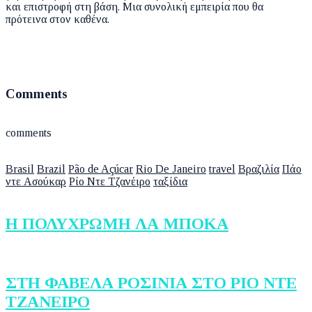
και επιστροφή στη βάση. Μια συνολική εμπειρία που θα
πρότεινα στον καθένα.
Comments
comments
Brasil
Brazil
Pão de Açúcar
Rio De Janeiro
travel
Βραζιλία
Πάο
ντε Ασούκαρ
Ρίο Ντε Τζανέιρο
ταξίδια
Η ΠΟΛΥΧΡΩΜΗ ΛΑ ΜΠΟΚΑ
ΣΤΗ ΦΑΒΕΛΑ ΡΟΣΙΝΙΑ ΣΤΟ ΡΙΟ ΝΤΕ
ΤΖΑΝΕΙΡΟ