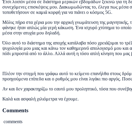
Έτσι λοιπόν μέσα σε διάστημα μερικών εβδομάδων ξεκινώ για τη δεύτ
συνεχόμενες επισκέψεις μου. Διακωμωδώντας το, έλεγα πως μέσα σε 
τοποθετήσουν σε καμιά κορφή για να πιάνει ο κόσμος 5G.
Μόλις πήρα στα χέρια μου την αρχική γνωμάτευση της μαγνητικής, τη
φάνηκε ήταν απλώς μία γερή κάκωση. Ένα ισχυρό χτύπημα το οποίο
μέσα στην ατυχία μου δηλαδή.
Όλο αυτό το διάστημα της αποχής κατάλαβα πόσο χρειάζομαι το τρέ
ψυχολογία μου μιας και κάνω τον καθημερινό απολογισμό μου και αμ
πόδι μπροστά από το άλλο. Αλλά αυτή η τόσο απλή κίνηση που μας 
Πλέον την στιγμή που γράφω αυτό το κείμενο επανήλθα στους δρόμου
προηγούμενα επίπεδα και ο ρυθμός μου είναι λιγάκι πιο αργός. Ποσ
Αν και δεν χαρακτηρίζω το εαυτό μου προληπτικό, τόσα που συνέβη
Καλά και ασφαλή χιλιόμετρα να έχουμε.
Comments
comments