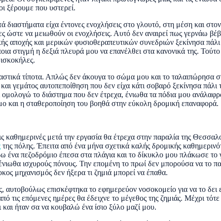
οι ξέρουμε που υστερεί.
ά διαστήματα είχα έντονες ενοχλήσεις στο γλουτό, στη μέση και στον
ς ώστε να μειωθούν οι ενοχλήσεις. Αυτό δεν αναιρεί πως γερνάω βέβα
κής αποχής και μερικών φυσιοθεραπευτικών συνεδριών ξεκίνησα πάλι δ
ποια στιγμή η δεξιά πλευρά μου να επανέλθει στα κανονικά της. Τούτο
δισκοκήλες.
σιαστικά τίποτα. Απλώς δεν άκουγα το σώμα μου και το ταλαιπώρησα
ς και γεμάτος αυτοπεποίθηση που δεν είχα κάτι σοβαρό ξεκίνησα πάλι
ι ομολογώ το διάστημα που δεν έτρεχα, ένιωθα τα πόδια μου ανάλαφ
ιμο και η σταθεροποίηση του βοηθά στην εύκολη δρομική επαναφορά.
ς καθημερινές μετά την εργασία θα έτρεχα στην παραλία της Θεσσαλο
ς
της πόλης. Έπειτα από ένα μήνα σχετικά καλής δρομικής καθημερινό
ω ένα πεζοδρόμιο έπεσα στα πλάγια και το δίκυκλο μου πλάκωσε το 
 ένιωθα ισχυρούς πόνους. Την επομένη το πρωί δεν μπορούσα να το π
οκος μηχανισμός δεν ήξερα τι ζημιά μπορεί να έπαθα.
, αυτοβούλως επισκέφτηκα το εφημερεύον νοσοκομείο για να το δει ε
πό τις επόμενες ημέρες θα έδειχνε το μέγεθος της ζημιάς. Μέχρι τότ
 και ήταν σα να κουβαλώ ένα ίσιο ξύλο μαζί μου.