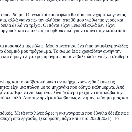
 απιοειδή μυ. Οι γνωστοί και οι φίλοι θα σου πουν χαριτολογώντας
ια, αλλά για να πω την αλήθεια, στα 38 μου νιώθω πιο γερός και
ειλά δειλά να τρέχω. Οι πόνοι είχαν μειωθεί αλλά δεν είχαν
 αργούσε και επισκέφτηκα ορθοπεδικό για να κρίνει την κατάσταση.
 στα κράσπεδα της πόλης. Μου συνέστησε ένα ήπιο αντιφλεγμονώδες
 το δρομικό μου πρόγραμμα. Το σώμα ίσως χρειαζόταν αυτήν την
ρα και έτρωγα λιγότερο, πράγμα που συνέβαλε ώστε να έχω σταθερό
νίκης και το σαββατοκύριακο αν υπήρχε χρόνος θα έκανα τις
τητας είχα μια πτώση με το μηχανάκι που οδηγώ καθημερινά. Από
γόνατο. Έμεινα ξαπλωμένος λίγα δεύτερα μέχρι να καταλάβω την
ατήσω καλά. Από την αρχή κατάλαβα πως δεν ήταν σπάσιμο μιας και
ιδικός. Μετά από λίγες ώρες η ακτινογραφία που έβγαλα έδειξε πως
ε αποχή από εργασία, ξεκούραση, πάγο και Euro 2020(2021). Το