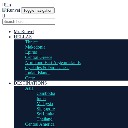
Up
Toggle navigation
Mr. Runvel
HELLAS
Thrace
Makedonia
Epirus
Central Greece
North and East Aegean islands
Cyclades & Dodecanese
Ionian Islands
Crete
DESTINATIONS
Asia
Cambodia
India
Malaysia
Singapore
Sri Lanka
Thailand
Central America