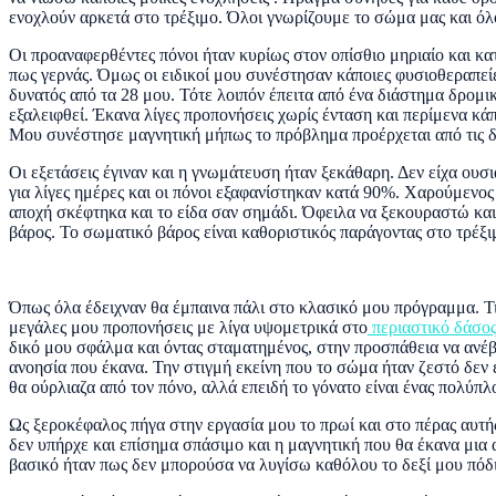
ενοχλούν αρκετά στο τρέξιμο. Όλοι γνωρίζουμε το σώμα μας και όλ
Οι προαναφερθέντες πόνοι ήταν κυρίως στον οπίσθιο μηριαίο και κατ
πως γερνάς. Όμως οι ειδικοί μου συνέστησαν κάποιες φυσιοθεραπείε
δυνατός από τα 28 μου. Τότε λοιπόν έπειτα από ένα διάστημα δρομι
εξαλειφθεί. Έκανα λίγες προπονήσεις χωρίς ένταση και περίμενα κά
Μου συνέστησε μαγνητική μήπως το πρόβλημα προέρχεται από τις 
Οι εξετάσεις έγιναν και η γνωμάτευση ήταν ξεκάθαρη. Δεν είχα ου
για λίγες ημέρες και οι πόνοι εξαφανίστηκαν κατά 90%. Χαρούμενο
αποχή σκέφτηκα και το είδα σαν σημάδι. Όφειλα να ξεκουραστώ κα
βάρος. Το σωματικό βάρος είναι καθοριστικός παράγοντας στο τρέξ
Όπως όλα έδειχναν θα έμπαινα πάλι στο κλασικό μου πρόγραμμα. Τι
μεγάλες μου προπονήσεις με λίγα υψομετρικά στο
περιαστικό δάσο
δικό μου σφάλμα και όντας σταματημένος, στην προσπάθεια να ανέβ
ανοησία που έκανα. Την στιγμή εκείνη που το σώμα ήταν ζεστό δεν
θα ούρλιαζα από τον πόνο, αλλά επειδή το γόνατο είναι ένας πολύπλ
Ως ξεροκέφαλος πήγα στην εργασία μου το πρωί και στο πέρας αυτής
δεν υπήρχε και επίσημα σπάσιμο και η μαγνητική που θα έκανα μια α
βασικό ήταν πως δεν μπορούσα να λυγίσω καθόλου το δεξί μου πόδι