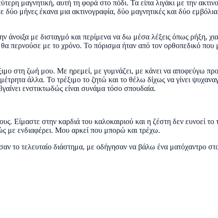
ερη μαγνητική, αυτή τη φορά στο πόδι. Τα είπα λιγάκι με την ακτινολ
δύο μήνες έκανα μια ακτινογραφία, δύο μαγνητικές και δύο εμβόλια 
ν άνοιξα με δισταγμό και περίμενα να δω μέσα λέξεις όπως ρήξη, χια
 θα περνούσε με το χρόνο. Το πόρισμα ήταν από τον ορθοπεδικό πο
ξιμο στη ζωή μου. Με ηρεμεί, με γυμνάζει, με κάνει να αποφεύγω πρ
έτρητα άλλα. Το τρέξιμο το ζητώ και το θέλω δίχως να γίνει ψυχανα
βγαίνει ενστικτωδώς είναι συνάμα τόσο σπουδαία.
ς. Είμαστε στην καρδιά του καλοκαιριού και η ζέστη δεν ευνοεί το 
ώς με ενδιαφέρει. Μου αρκεί που μπορώ και τρέχω.
σαν το τελευταίο διάστημα, με οδήγησαν να βάλω ένα ματόχαντρο στο 