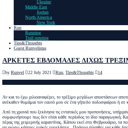
Ukraine
Middle East
Jordan
North America
New York
Run
Running
Trail running
Tips&Thoughts
Guest Runvelistas
ΑΡΚΕΤΕΣ ΕΒΔΟΜΑΔΕΣ ΔΙΧΩΣ ΤΡΕΞ
by
Runvel
22 July 2021
Run
,
Tips&Thoughts
14
Αν και το έχω χιλιοαναφέρει, το τρέξιμο μεγάλων αποστάσεων αποτ
ανέκαθεν θυμάμαι τον εαυτό μου σε ένα γήπεδο ποδοσφαίρου ή σε 
Από τη χρονιά που ξεκίνησα τις εντατικές μου προπονήσεις, υπήρχα
συμφωνήσουμε πως δεν είναι κάθε περίοδος το ίδιο παραγωγική. Κα
πέρας της χειμερινής καραντίνας. Κάπου εκεί στο Φεβρουάριο, τα 
να νιώσω κάποιες μυϊκές ενοχλήσεις . Πράγμα σύνηθες για κάθε δρο