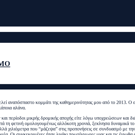
ΙΜΟ
ελεί αναπόσπαστο κομμάτι της καθημερινότητας μου από το 2013. Ο α
κάποια αλάνα.
ν και περίοδοι μικρής δρομικής αποχής είτε λόγω υποχρεώσεων και δ
τά τη φετινή ομολογουμένως αλλόκοτη χρονιά, ξεκίνησα δυναμικά το 
πολλά χιλιόμετρα που “μάζεψα” στις προπονήσεις σε συνδυασμό με τη
μέα. Οι συγκεκριμένες ήταν λιγάκι πρωτόγνωρες μιας και τις ένιωθα