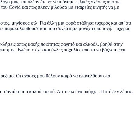
όγο μιας και πλέον έτεινε να πιάναμε φιλικές σχέσεις από τις
του Covid και πως πλέον μιλούσα με εταιρείες κινητής να με
στός, μηνίσκος κτλ. Για άλλη μια φορά στάθηκα τυχερός και απ’ ότι
υ με παρακολουθούσε και μου συνέστησε μονάχα υπομονή. Τυχερός
οκλήσεις όπως κακής ποιότητας φαγητό και αλκοόλ, βοηθά στην
γκασμός. Βλέπετε έχω και άλλες ασχολίες από το να βάζω το ένα
τρέξιμο. Οι ανάσες μου θέλουν καιρό να επανέλθουν στα
τσαντάκι μου καλού κακού. Άστο εκεί να υπάρχει. Ποτέ δεν ξέρεις.