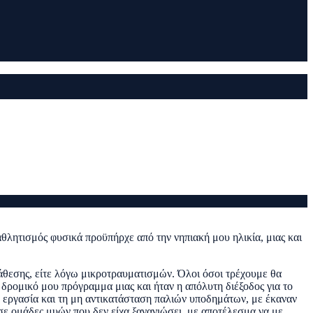
θλητισμός φυσικά προϋπήρχε από την νηπιακή μου ηλικία, μιας και
ιάθεσης, είτε λόγω μικροτραυματισμών. Όλοι όσοι τρέχουμε θα
δρομικό μου πρόγραμμα μιας και ήταν η απόλυτη διέξοδος για το
ν εργασία και τη μη αντικατάσταση παλιών υποδημάτων, με έκαναν
 σε ομάδες μυών που δεν είχα ξανανιώσει, με αποτέλεσμα να με