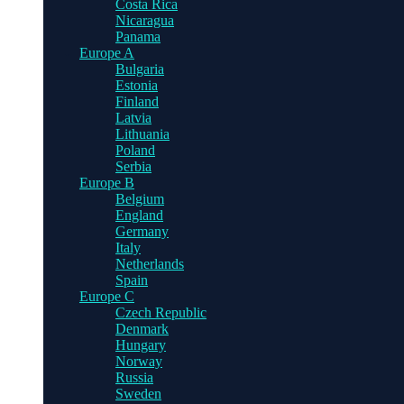
Costa Rica
Nicaragua
Panama
Europe A
Bulgaria
Estonia
Finland
Latvia
Lithuania
Poland
Serbia
Europe B
Belgium
England
Germany
Italy
Netherlands
Spain
Europe C
Czech Republic
Denmark
Hungary
Norway
Russia
Sweden