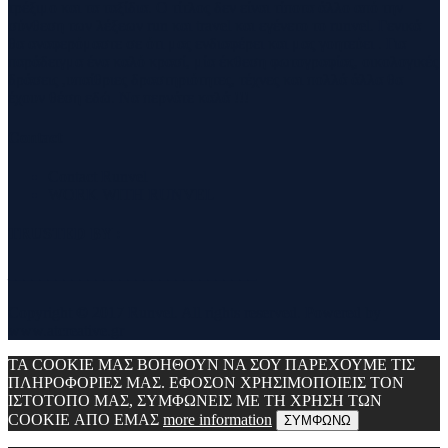
τρέξιμο και τα ταξίδια. Ο τίτλος δεν είναι τίποτα άλλο από την
σύνθεση των λέξεων run και travel και εγένετο το runvel. Γενικά
θα αναφερόμαστε σε ότι μας ενδιαφέρει και μας γοητεύει . Για
παράδειγμα ένα καλό κρασί, μία έκθεση φωτογραφίας, οικολογικές
δράσεις ,υπαίθριες δραστηριότητες, τέχνες και πολλά άλλα θα
έχουν θέση εδώ. Να περνάτε καλά !!!
Contact
Contact Runvel
WORK WITH RUNVEL
TRUSTED BY :
_______________________________
Copyright © 2017 Runvel. All rights reserved. Powered by
www.atcreative.gr
ΤΑ COOKIE ΜΑΣ ΒΟΗΘΟΥΝ ΝΑ ΣΟΥ ΠΑΡΕΧΟΥΜΕ ΤΙΣ
ΠΛΗΡΟΦΟΡΙΕΣ ΜΑΣ. ΕΦΟΣΟΝ ΧΡΗΣΙΜΟΠΟΙΕΙΣ ΤΟΝ
ΙΣΤΟΤΟΠΟ ΜΑΣ, ΣΥΜΦΩΝΕΙΣ ΜΕ ΤΗ ΧΡΗΣΗ ΤΩΝ
COOKIE ΑΠΟ ΕΜΑΣ
more information
ΣΥΜΦΩΝΩ