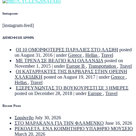
Instagram
[instagram-feed]
ΔΗΜΟΦΙΛΗ ΑΡΘΡΑ
ΟΙ 10 ΟΜΟΡΦΟΤΕΡΕΣ ΠΑΡΑΛΙΕΣ ΣΤΟ ΛΑΣΙΘΙ
posted
on August 31, 2016
|
under
Greece
,
Hellas
,
Travel
ΜΕ ΤΡΕΝΑ ΣΕ ΒΕΛΓΙΟ ΚΑΙ ΟΛΛΑΝΔΙΑ
posted on
November 1, 2015
|
under
Europe B
,
Transportation
,
Travel
ΟΙ ΚΑΤΑΡΡΑΚΤΕΣ ΤΗΣ ΒΑΡΒΑΡΑΣ ΣΤΗΝ ΟΡΕΙΝΗ
ΧΑΛΚΙΔΙΚΗ
posted on August 19, 2017
|
under
Greece
,
Hellas
,
Travel
ΕΞΕΡΕΥΝΩΝΤΑΣ ΤΟ ΒΟΥΚΟΥΡΕΣΤΙ ΣΕ 3 ΗΜΕΡΕΣ
posted on December 28, 2018
|
under
Europe
,
Travel
Recent Posts
Σαράγεβο
July 30, 2026
ΣΤΟ ΜΑΡΑΚΑΝΑ ΓΙΑ ΤΗΝ ΦΛΑΜΕΝΚΟ
June 16, 2026
ΡΕΚΟΛΕΤΑ. ΕΝΑ ΚΟΙΜΗΤΗΡΙΟ ΥΠΑΙΘΡΙΟ ΜΟΥΣΕΙΟ
March 20, 2026