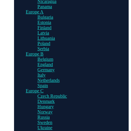
Nicaragua
Panama
Europe A
Bulgaria
Estonia
Finland
Latvia
Lithuania
Poland
Serbia
Europe B
Belgium
England
Germany
Italy
Netherlands
Spain
Europe C
Czech Republic
Denmark
Hungary
Norway
Russia
Sweden
Ukraine