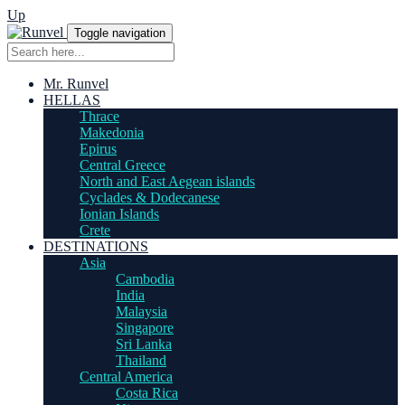
Up
Toggle navigation
Mr. Runvel
HELLAS
Thrace
Makedonia
Epirus
Central Greece
North and East Aegean islands
Cyclades & Dodecanese
Ionian Islands
Crete
DESTINATIONS
Asia
Cambodia
India
Malaysia
Singapore
Sri Lanka
Thailand
Central America
Costa Rica