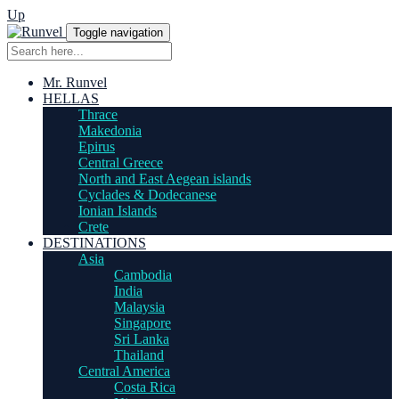
Up
Toggle navigation
Mr. Runvel
HELLAS
Thrace
Makedonia
Epirus
Central Greece
North and East Aegean islands
Cyclades & Dodecanese
Ionian Islands
Crete
DESTINATIONS
Asia
Cambodia
India
Malaysia
Singapore
Sri Lanka
Thailand
Central America
Costa Rica