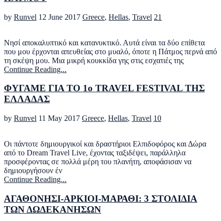
by
Runvel
12 June 2017
Greece
,
Hellas
,
Travel
21
Νησί αποκαλυπτικό και κατανυκτικό. Αυτά είναι τα δύο επίθετα
που μου έρχονται απευθείας στο μυαλό, όποτε η Πάτμος περνά από
τη σκέψη μου. Μια μικρή κουκκίδα γης στις εσχατιές της
Continue Reading...
ΦΥΓΑΜΕ ΓΙΑ ΤΟ 1ο TRAVEL FESTIVAL ΤΗΣ
ΕΛΛΑΔΑΣ
by
Runvel
11 May 2017
Greece
,
Hellas
,
Travel
10
Οι πάντοτε δημιουργικοί και δραστήριοι Eλπιδoφόρος και Δώρα
από το Dream Travel Live, έχοντας ταξιδέψει, παράλληλα
προσφέρoντας σε πολλά μέρη του πλανήτη, αποφάσισαν να
δημιουργήσουν έν
Continue Reading...
ΑΓΑΘΟΝΗΣΙ-ΑΡΚΙΟΙ-ΜΑΡΑΘΙ: 3 ΣΤΟΛΙΔΙΑ
ΤΩΝ ΔΩΔΕΚΑΝΗΣΩΝ