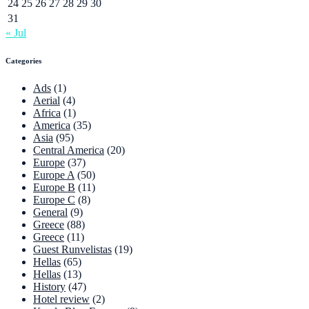
24
25
26
27
28
29
30
31
« Jul
Categories
Ads
(1)
Aerial
(4)
Africa
(1)
America
(35)
Asia
(95)
Central America
(20)
Europe
(37)
Europe A
(50)
Europe B
(11)
Europe C
(8)
General
(9)
Greece
(88)
Greece
(11)
Guest Runvelistas
(19)
Hellas
(65)
Hellas
(13)
History
(47)
Hotel review
(2)