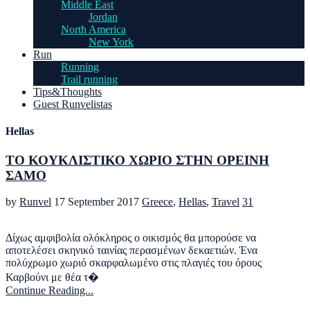
Middle East
Jordan
North America
New York
Run
Running
Trail running
Tips&Thoughts
Guest Runvelistas
Hellas
ΤΟ ΚΟΥΚΛΙΣΤΙΚΟ ΧΩΡΙΟ ΣΤΗΝ ΟΡΕΙΝΗ
ΣΑΜΟ
by
Runvel
17 September 2017
Greece
,
Hellas
,
Travel
31
Δίχως αμφιβολία ολόκληρος ο οικισμός θα μπορούσε να
αποτελέσει σκηνικό ταινίας περασμένων δεκαετιών. Ένα
πολύχρωμο χωριό σκαρφαλωμένο στις πλαγιές του όρους
Καρβούνι με θέα τ�
Continue Reading...