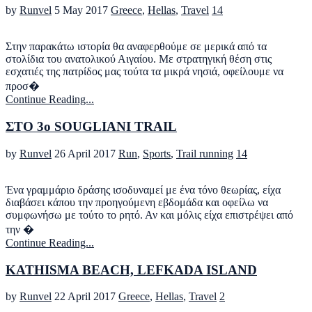
by
Runvel
5 May 2017
Greece
,
Hellas
,
Travel
14
Στην παρακάτω ιστορία θα αναφερθούμε σε μερικά από τα
στολίδια του ανατολικού Αιγαίου. Με στρατηγική θέση στις
εσχατιές της πατρίδος μας τούτα τα μικρά νησιά, οφείλουμε να
προσ�
Continue Reading...
ΣΤΟ 3ο SOUGLIANI TRAIL
by
Runvel
26 April 2017
Run
,
Sports
,
Trail running
14
Ένα γραμμάριο δράσης ισοδυναμεί με ένα τόνο θεωρίας, είχα
διαβάσει κάπου την προηγούμενη εβδομάδα και οφείλω να
συμφωνήσω με τούτο το ρητό. Αν και μόλις είχα επιστρέψει από
την �
Continue Reading...
KATHISMA BEACH, LEFKADA ISLAND
by
Runvel
22 April 2017
Greece
,
Hellas
,
Travel
2