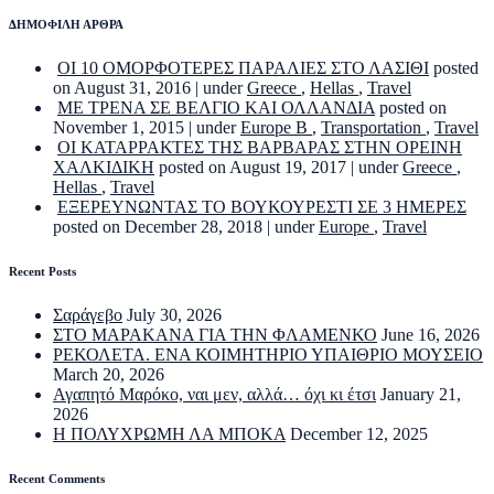
ΔΗΜΟΦΙΛΗ ΑΡΘΡΑ
ΟΙ 10 ΟΜΟΡΦΟΤΕΡΕΣ ΠΑΡΑΛΙΕΣ ΣΤΟ ΛΑΣΙΘΙ
posted
on August 31, 2016
|
under
Greece
,
Hellas
,
Travel
ΜΕ ΤΡΕΝΑ ΣΕ ΒΕΛΓΙΟ ΚΑΙ ΟΛΛΑΝΔΙΑ
posted on
November 1, 2015
|
under
Europe B
,
Transportation
,
Travel
ΟΙ ΚΑΤΑΡΡΑΚΤΕΣ ΤΗΣ ΒΑΡΒΑΡΑΣ ΣΤΗΝ ΟΡΕΙΝΗ
ΧΑΛΚΙΔΙΚΗ
posted on August 19, 2017
|
under
Greece
,
Hellas
,
Travel
ΕΞΕΡΕΥΝΩΝΤΑΣ ΤΟ ΒΟΥΚΟΥΡΕΣΤΙ ΣΕ 3 ΗΜΕΡΕΣ
posted on December 28, 2018
|
under
Europe
,
Travel
Recent Posts
Σαράγεβο
July 30, 2026
ΣΤΟ ΜΑΡΑΚΑΝΑ ΓΙΑ ΤΗΝ ΦΛΑΜΕΝΚΟ
June 16, 2026
ΡΕΚΟΛΕΤΑ. ΕΝΑ ΚΟΙΜΗΤΗΡΙΟ ΥΠΑΙΘΡΙΟ ΜΟΥΣΕΙΟ
March 20, 2026
Αγαπητό Μαρόκο, ναι μεν, αλλά… όχι κι έτσι
January 21,
2026
Η ΠΟΛΥΧΡΩΜΗ ΛΑ ΜΠΟΚΑ
December 12, 2025
Recent Comments