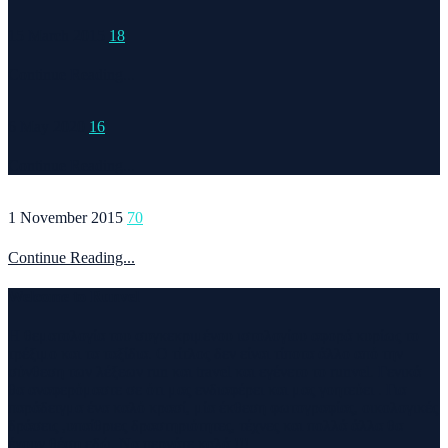
15 March 2015
18
Continue Reading...
6 May 2020
16
Continue Reading...
1 November 2015
70
Continue Reading...
Welcome to Runvel
Η θεματολογία του συγκεκριμένου ιστολογίου αφορά κυρίως το
τρέξιμο και τα ταξίδια. Ο τίτλος δεν είναι τίποτα άλλο από την
σύνθεση των λέξεων run και travel και εγένετο το runvel. Γενικά
θα αναφερόμαστε σε ότι μας ενδιαφέρει και μας γοητεύει . Για
παράδειγμα ένα καλό κρασί, μία έκθεση φωτογραφίας, οικολογικές
δράσεις ,υπαίθριες δραστηριότητες, τέχνες και πολλά άλλα θα
έχουν θέση εδώ. Να περνάτε καλά !!!