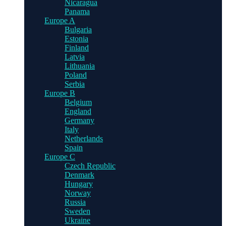
Nicaragua
Panama
Europe A
Bulgaria
Estonia
Finland
Latvia
Lithuania
Poland
Serbia
Europe B
Belgium
England
Germany
Italy
Netherlands
Spain
Europe C
Czech Republic
Denmark
Hungary
Norway
Russia
Sweden
Ukraine