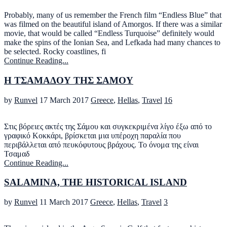
Probably, many of us remember the French film “Endless Blue” that
was filmed on the beautiful island of Amorgos. If there was a similar
movie, that would be called “Endless Turquoise” definitely would
make the spins of the Ionian Sea, and Lefkada had many chances to
be selected. Rocky coastlines, fi
Continue Reading...
Η ΤΣΑΜΑΔΟΥ ΤΗΣ ΣΑΜΟΥ
by
Runvel
17 March 2017
Greece
,
Hellas
,
Travel
16
Στις βόρειες ακτές της Σάμου και συγκεκριμένα λίγο έξω από το
γραφικό Κοκκάρι, βρίσκεται μια υπέροχη παραλία που
περιβάλλεται από πευκόφυτους βράχους. Το όνομα της είναι
Τσαμαδ
Continue Reading...
SALAMINA, THE HISTORICAL ISLAND
by
Runvel
11 March 2017
Greece
,
Hellas
,
Travel
3