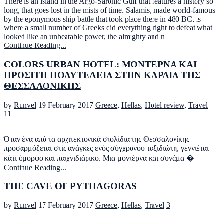
There is an island in the Argo-Saronic Gulf that features a history so
long, that goes lost in the mists of time. Salamis, made world-famous
by the eponymous ship battle that took place there in 480 BC, is
where a small number of Greeks did everything right to defeat what
looked like an unbeatable power, the almighty and n
Continue Reading...
COLORS URBAN HOTEL: ΜΟΝΤΕΡΝΑ ΚΑΙ
ΠΡΟΣΙΤΗ ΠΟΛΥΤΕΛΕΙΑ ΣΤΗΝ ΚΑΡΔΙΑ ΤΗΣ
ΘΕΣΣΑΛΟΝΙΚΗΣ
by
Runvel
19 February 2017
Greece
,
Hellas
,
Hotel review
,
Travel
11
Όταν ένα από τα αρχιτεκτονικά στολίδια της Θεσσαλονίκης
προσαρμόζεται στις ανάγκες ενός σύγχρονου ταξιδιώτη, γεννιέται
κάτι όμορφο και παιχνιδιάρικο. Μια μοντέρνα και συνάμα �
Continue Reading...
THE CAVE OF PYTHAGORAS
by
Runvel
17 February 2017
Greece
,
Hellas
,
Travel
3