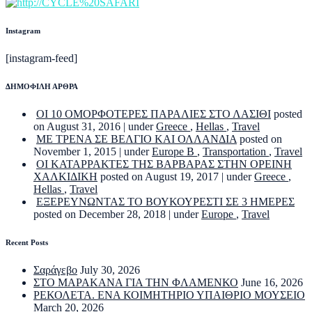
Instagram
[instagram-feed]
ΔΗΜΟΦΙΛΗ ΑΡΘΡΑ
ΟΙ 10 ΟΜΟΡΦΟΤΕΡΕΣ ΠΑΡΑΛΙΕΣ ΣΤΟ ΛΑΣΙΘΙ
posted
on August 31, 2016
|
under
Greece
,
Hellas
,
Travel
ΜΕ ΤΡΕΝΑ ΣΕ ΒΕΛΓΙΟ ΚΑΙ ΟΛΛΑΝΔΙΑ
posted on
November 1, 2015
|
under
Europe B
,
Transportation
,
Travel
ΟΙ ΚΑΤΑΡΡΑΚΤΕΣ ΤΗΣ ΒΑΡΒΑΡΑΣ ΣΤΗΝ ΟΡΕΙΝΗ
ΧΑΛΚΙΔΙΚΗ
posted on August 19, 2017
|
under
Greece
,
Hellas
,
Travel
ΕΞΕΡΕΥΝΩΝΤΑΣ ΤΟ ΒΟΥΚΟΥΡΕΣΤΙ ΣΕ 3 ΗΜΕΡΕΣ
posted on December 28, 2018
|
under
Europe
,
Travel
Recent Posts
Σαράγεβο
July 30, 2026
ΣΤΟ ΜΑΡΑΚΑΝΑ ΓΙΑ ΤΗΝ ΦΛΑΜΕΝΚΟ
June 16, 2026
ΡΕΚΟΛΕΤΑ. ΕΝΑ ΚΟΙΜΗΤΗΡΙΟ ΥΠΑΙΘΡΙΟ ΜΟΥΣΕΙΟ
March 20, 2026