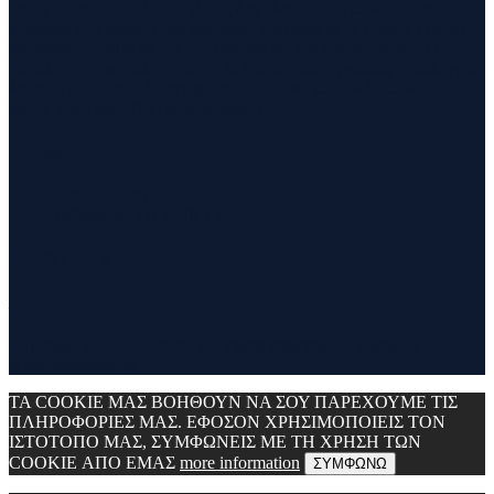
τρέξιμο και τα ταξίδια. Ο τίτλος δεν είναι τίποτα άλλο από την
σύνθεση των λέξεων run και travel και εγένετο το runvel. Γενικά
θα αναφερόμαστε σε ότι μας ενδιαφέρει και μας γοητεύει . Για
παράδειγμα ένα καλό κρασί, μία έκθεση φωτογραφίας, οικολογικές
δράσεις ,υπαίθριες δραστηριότητες, τέχνες και πολλά άλλα θα
έχουν θέση εδώ. Να περνάτε καλά !!!
Contact
Contact Runvel
WORK WITH RUNVEL
TRUSTED BY :
_______________________________
Copyright © 2017 Runvel. All rights reserved. Powered by
www.atcreative.gr
ΤΑ COOKIE ΜΑΣ ΒΟΗΘΟΥΝ ΝΑ ΣΟΥ ΠΑΡΕΧΟΥΜΕ ΤΙΣ
ΠΛΗΡΟΦΟΡΙΕΣ ΜΑΣ. ΕΦΟΣΟΝ ΧΡΗΣΙΜΟΠΟΙΕΙΣ ΤΟΝ
ΙΣΤΟΤΟΠΟ ΜΑΣ, ΣΥΜΦΩΝΕΙΣ ΜΕ ΤΗ ΧΡΗΣΗ ΤΩΝ
COOKIE ΑΠΟ ΕΜΑΣ
more information
ΣΥΜΦΩΝΩ