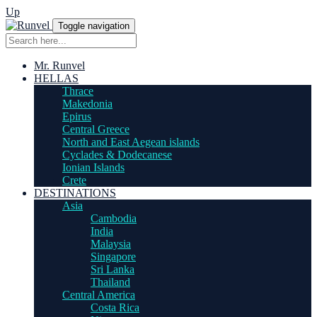
Up
Toggle navigation
Mr. Runvel
HELLAS
Thrace
Makedonia
Epirus
Central Greece
North and East Aegean islands
Cyclades & Dodecanese
Ionian Islands
Crete
DESTINATIONS
Asia
Cambodia
India
Malaysia
Singapore
Sri Lanka
Thailand
Central America
Costa Rica