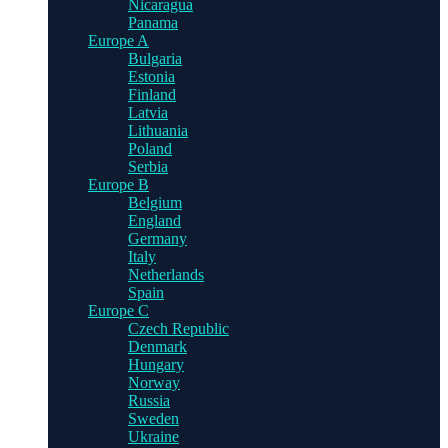
Nicaragua
Panama
Europe A
Bulgaria
Estonia
Finland
Latvia
Lithuania
Poland
Serbia
Europe B
Belgium
England
Germany
Italy
Netherlands
Spain
Europe C
Czech Republic
Denmark
Hungary
Norway
Russia
Sweden
Ukraine