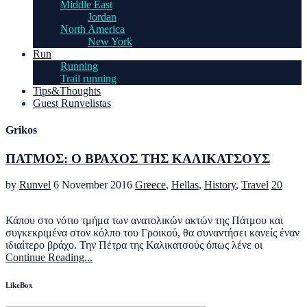
Middle East
Jordan
North America
New York
Run
Running
Trail running
Tips&Thoughts
Guest Runvelistas
Grikos
ΠΑΤΜΟΣ: Ο ΒΡΑΧΟΣ ΤΗΣ ΚΑΛΙΚΑΤΣΟΥΣ
by
Runvel
6 November 2016
Greece
,
Hellas
,
History
,
Travel
20
Κάπου στο νότιο τμήμα των ανατολικών ακτών της Πάτμου και
συγκεκριμένα στον κόλπο του Γροικού, θα συναντήσει κανείς έναν
ιδιαίτερο βράχο. Την Πέτρα της Καλικατσούς όπως λένε οι
Continue Reading...
LikeBox