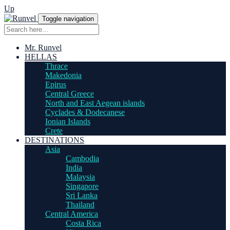
Up
Toggle navigation
Mr. Runvel
HELLAS
Thrace
Makedonia
Epirus
Central Greece
North and East Aegean islands
Cyclades & Dodecanese
Ionian Islands
Crete
DESTINATIONS
Asia
Cambodia
India
Malaysia
Singapore
Sri Lanka
Thailand
Central America
Costa Rica