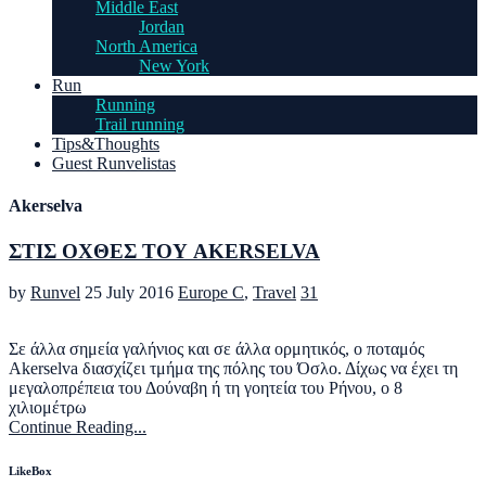
Middle East
Jordan
North America
New York
Run
Running
Trail running
Tips&Thoughts
Guest Runvelistas
Akerselva
ΣΤΙΣ ΟΧΘΕΣ ΤΟΥ AKERSELVA
by
Runvel
25 July 2016
Europe C
,
Travel
31
Σε άλλα σημεία γαλήνιος και σε άλλα ορμητικός, ο ποταμός
Akerselva διασχίζει τμήμα της πόλης του Όσλο. Δίχως να έχει τη
μεγαλοπρέπεια του Δούναβη ή τη γοητεία του Ρήνου, ο 8
χιλιομέτρω
Continue Reading...
LikeBox