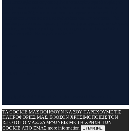
Η θεματολογία του συγκεκριμένου ιστολογίου αφορά κυρίως το
τρέξιμο και τα ταξίδια. Ο τίτλος δεν είναι τίποτα άλλο από την
σύνθεση των λέξεων run και travel και εγένετο το runvel. Γενικά
θα αναφερόμαστε σε ότι μας ενδιαφέρει και μας γοητεύει . Για
παράδειγμα ένα καλό κρασί, μία έκθεση φωτογραφίας, οικολογικές
δράσεις ,υπαίθριες δραστηριότητες, τέχνες και πολλά άλλα θα
έχουν θέση εδώ. Να περνάτε καλά !!!
Contact
Contact Runvel
WORK WITH RUNVEL
TRUSTED BY :
_______________________________
Copyright © 2017 Runvel. All rights reserved. Powered by
www.atcreative.gr
ΤΑ COOKIE ΜΑΣ ΒΟΗΘΟΥΝ ΝΑ ΣΟΥ ΠΑΡΕΧΟΥΜΕ ΤΙΣ
ΠΛΗΡΟΦΟΡΙΕΣ ΜΑΣ. ΕΦΟΣΟΝ ΧΡΗΣΙΜΟΠΟΙΕΙΣ ΤΟΝ
ΙΣΤΟΤΟΠΟ ΜΑΣ, ΣΥΜΦΩΝΕΙΣ ΜΕ ΤΗ ΧΡΗΣΗ ΤΩΝ
COOKIE ΑΠΟ ΕΜΑΣ
more information
ΣΥΜΦΩΝΩ