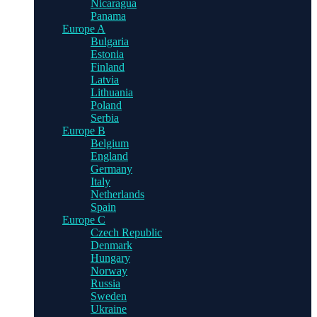
Nicaragua
Panama
Europe A
Bulgaria
Estonia
Finland
Latvia
Lithuania
Poland
Serbia
Europe B
Belgium
England
Germany
Italy
Netherlands
Spain
Europe C
Czech Republic
Denmark
Hungary
Norway
Russia
Sweden
Ukraine