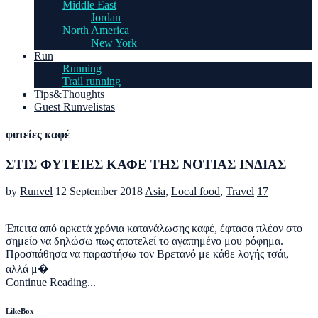
Middle East
Jordan
North America
New York
Run
Running
Trail running
Tips&Thoughts
Guest Runvelistas
φυτείες καφέ
ΣΤΙΣ ΦΥΤΕΙΕΣ ΚΑΦΕ ΤΗΣ ΝΟΤΙΑΣ ΙΝΔΙΑΣ
by
Runvel
12 September 2018
Asia
,
Local food
,
Travel
17
Έπειτα από αρκετά χρόνια κατανάλωσης καφέ, έφτασα πλέον στο
σημείο να δηλώσω πως αποτελεί το αγαπημένο μου ρόφημα.
Προσπάθησα να παραστήσω τον Βρετανό με κάθε λογής τσάι,
αλλά μ�
Continue Reading...
LikeBox