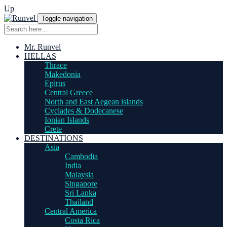
Up
Toggle navigation
Mr. Runvel
HELLAS
Thrace
Makedonia
Epirus
Central Greece
North and East Aegean islands
Cyclades & Dodecanese
Ionian Islands
Crete
DESTINATIONS
Asia
Cambodia
India
Malaysia
Singapore
Sri Lanka
Thailand
Central America
Costa Rica