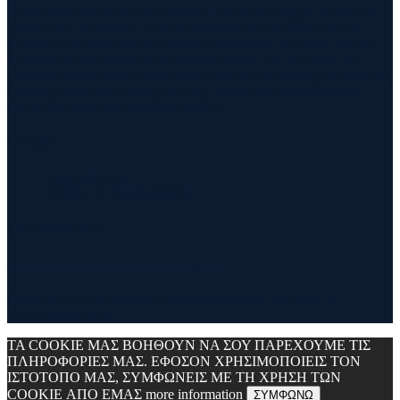
Η θεματολογία του συγκεκριμένου ιστολογίου αφορά κυρίως το
τρέξιμο και τα ταξίδια. Ο τίτλος δεν είναι τίποτα άλλο από την
σύνθεση των λέξεων run και travel και εγένετο το runvel. Γενικά
θα αναφερόμαστε σε ότι μας ενδιαφέρει και μας γοητεύει . Για
παράδειγμα ένα καλό κρασί, μία έκθεση φωτογραφίας, οικολογικές
δράσεις ,υπαίθριες δραστηριότητες, τέχνες και πολλά άλλα θα
έχουν θέση εδώ. Να περνάτε καλά !!!
Contact
Contact Runvel
WORK WITH RUNVEL
TRUSTED BY :
_______________________________
Copyright © 2017 Runvel. All rights reserved. Powered by
www.atcreative.gr
ΤΑ COOKIE ΜΑΣ ΒΟΗΘΟΥΝ ΝΑ ΣΟΥ ΠΑΡΕΧΟΥΜΕ ΤΙΣ
ΠΛΗΡΟΦΟΡΙΕΣ ΜΑΣ. ΕΦΟΣΟΝ ΧΡΗΣΙΜΟΠΟΙΕΙΣ ΤΟΝ
ΙΣΤΟΤΟΠΟ ΜΑΣ, ΣΥΜΦΩΝΕΙΣ ΜΕ ΤΗ ΧΡΗΣΗ ΤΩΝ
COOKIE ΑΠΟ ΕΜΑΣ
more information
ΣΥΜΦΩΝΩ