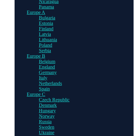
Nicaragua
Panama
Europe A
Bulgaria
Estonia
Finland
Latvia
Lithuania
Poland
Serbia
Europe B
Belgium
England
Germany
Italy
Netherlands
Spain
Europe C
Czech Republic
Denmark
Hungary
Norway
Russia
Sweden
Ukraine