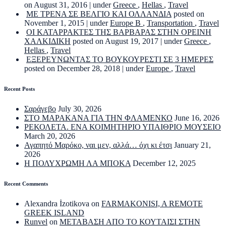
on August 31, 2016
|
under
Greece
,
Hellas
,
Travel
ΜΕ ΤΡΕΝΑ ΣΕ ΒΕΛΓΙΟ ΚΑΙ ΟΛΛΑΝΔΙΑ
posted on
November 1, 2015
|
under
Europe B
,
Transportation
,
Travel
ΟΙ ΚΑΤΑΡΡΑΚΤΕΣ ΤΗΣ ΒΑΡΒΑΡΑΣ ΣΤΗΝ ΟΡΕΙΝΗ
ΧΑΛΚΙΔΙΚΗ
posted on August 19, 2017
|
under
Greece
,
Hellas
,
Travel
ΕΞΕΡΕΥΝΩΝΤΑΣ ΤΟ ΒΟΥΚΟΥΡΕΣΤΙ ΣΕ 3 ΗΜΕΡΕΣ
posted on December 28, 2018
|
under
Europe
,
Travel
Recent Posts
Σαράγεβο
July 30, 2026
ΣΤΟ ΜΑΡΑΚΑΝΑ ΓΙΑ ΤΗΝ ΦΛΑΜΕΝΚΟ
June 16, 2026
ΡΕΚΟΛΕΤΑ. ΕΝΑ ΚΟΙΜΗΤΗΡΙΟ ΥΠΑΙΘΡΙΟ ΜΟΥΣΕΙΟ
March 20, 2026
Αγαπητό Μαρόκο, ναι μεν, αλλά… όχι κι έτσι
January 21,
2026
Η ΠΟΛΥΧΡΩΜΗ ΛΑ ΜΠΟΚΑ
December 12, 2025
Recent Comments
Alexandra İzotikova
on
FARMAKONISI, A REMOTE
GREEK ISLAND
Runvel
on
ΜΕΤΑΒΑΣΗ ΑΠΟ ΤΟ ΚΟΥΤΑΙΣΙ ΣΤΗΝ