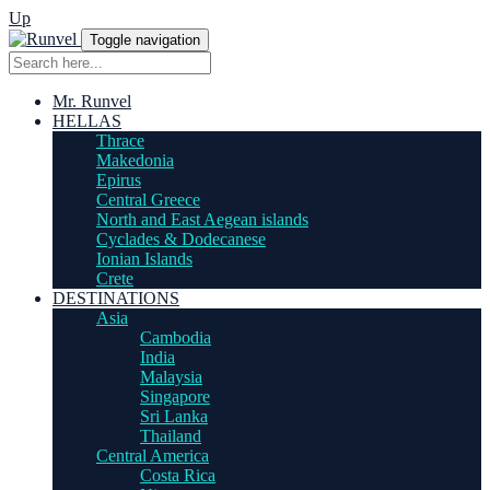
Up
Toggle navigation
Mr. Runvel
HELLAS
Thrace
Makedonia
Epirus
Central Greece
North and East Aegean islands
Cyclades & Dodecanese
Ionian Islands
Crete
DESTINATIONS
Asia
Cambodia
India
Malaysia
Singapore
Sri Lanka
Thailand
Central America
Costa Rica