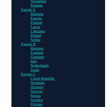
Nicaragua
Panama
Europe A
Bulgaria
Estonia
Finland
Latvia
Lithuania
Poland
Serbia
Europe B
Belgium
England
Germany
Italy
Netherlands
Spain
Europe C
Czech Republic
Denmark
Hungary
Norway
Russia
Sweden
Ukraine