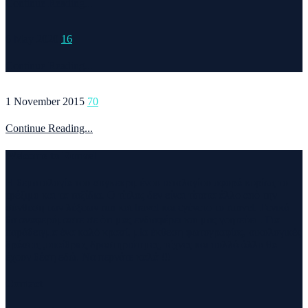
Continue Reading...
6 May 2020
16
Continue Reading...
1 November 2015
70
Continue Reading...
Welcome to Runvel
Η θεματολογία του συγκεκριμένου ιστολογίου αφορά κυρίως το
τρέξιμο και τα ταξίδια. Ο τίτλος δεν είναι τίποτα άλλο από την
σύνθεση των λέξεων run και travel και εγένετο το runvel. Γενικά
θα αναφερόμαστε σε ότι μας ενδιαφέρει και μας γοητεύει . Για
παράδειγμα ένα καλό κρασί, μία έκθεση φωτογραφίας, οικολογικές
δράσεις ,υπαίθριες δραστηριότητες, τέχνες και πολλά άλλα θα
έχουν θέση εδώ. Να περνάτε καλά !!!
Contact