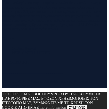
Η θεματολογία του συγκεκριμένου ιστολογίου αφορά κυρίως το
τρέξιμο και τα ταξίδια. Ο τίτλος δεν είναι τίποτα άλλο από την
σύνθεση των λέξεων run και travel και εγένετο το runvel. Γενικά
θα αναφερόμαστε σε ότι μας ενδιαφέρει και μας γοητεύει . Για
παράδειγμα ένα καλό κρασί, μία έκθεση φωτογραφίας, οικολογικές
δράσεις ,υπαίθριες δραστηριότητες, τέχνες και πολλά άλλα θα
έχουν θέση εδώ. Να περνάτε καλά !!!
Contact
Contact Runvel
WORK WITH RUNVEL
TRUSTED BY :
_______________________________
Copyright © 2017 Runvel. All rights reserved. Powered by
www.atcreative.gr
ΤΑ COOKIE ΜΑΣ ΒΟΗΘΟΥΝ ΝΑ ΣΟΥ ΠΑΡΕΧΟΥΜΕ ΤΙΣ
ΠΛΗΡΟΦΟΡΙΕΣ ΜΑΣ. ΕΦΟΣΟΝ ΧΡΗΣΙΜΟΠΟΙΕΙΣ ΤΟΝ
ΙΣΤΟΤΟΠΟ ΜΑΣ, ΣΥΜΦΩΝΕΙΣ ΜΕ ΤΗ ΧΡΗΣΗ ΤΩΝ
COOKIE ΑΠΟ ΕΜΑΣ
more information
ΣΥΜΦΩΝΩ