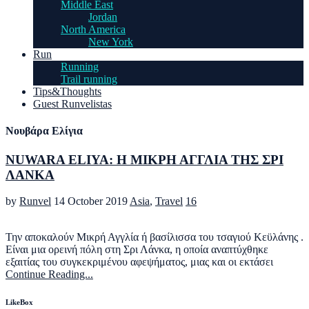
Middle East
Jordan
North America
New York
Run
Running
Trail running
Tips&Thoughts
Guest Runvelistas
Νουβάρα Ελίγια
NUWARA ELIYA: H ΜΙΚΡΗ ΑΓΓΛΙΑ ΤΗΣ ΣΡΙ
ΛΑΝΚΑ
by
Runvel
14 October 2019
Asia
,
Travel
16
Την αποκαλούν Μικρή Αγγλία ή βασίλισσα του τσαγιού Κεϋλάνης .
Είναι μια ορεινή πόλη στη Σρι Λάνκα, η οποία αναπτύχθηκε
εξαιτίας του συγκεκριμένου αφεψήματος, μιας και οι εκτάσει
Continue Reading...
LikeBox