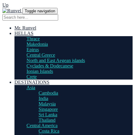
Up
Toggle navigation
Mr. Runvel
HELLAS
Thrace
Makedonia
Epirus
Central Greece
North and East Aegean islands
Cyclades & Dodecanese
Ionian Islands
Crete
DESTINATIONS
Asia
Cambodia
India
Malaysia
Singapore
Sri Lanka
Thailand
Central America
Costa Rica