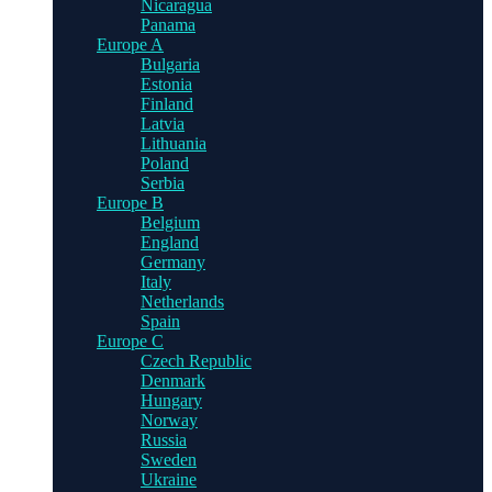
Nicaragua
Panama
Europe A
Bulgaria
Estonia
Finland
Latvia
Lithuania
Poland
Serbia
Europe B
Belgium
England
Germany
Italy
Netherlands
Spain
Europe C
Czech Republic
Denmark
Hungary
Norway
Russia
Sweden
Ukraine